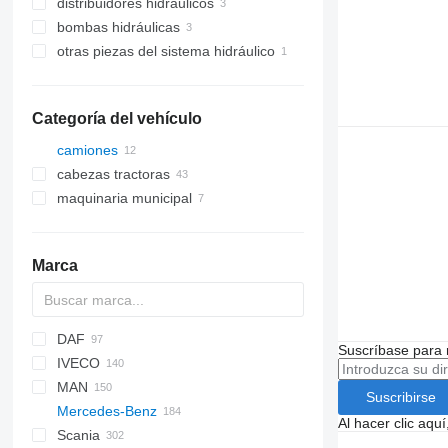
distribuidores hidráulicos
bombas hidráulicas
otras piezas del sistema hidráulico
Categoría del vehículo
camiones
cabezas tractoras
maquinaria municipal
vehículos municipales
camiones de basura
Marca
DAF
BM
D series
Suscríbase para 
IVECO
HD
GP
AS
AC
F-MAX
M series
GMK
T-series
MAN
CF
X series
RT
Daily
S-series
NPR
PC
KMK
LTM
R-series
Suscribirse
Mercedes-Benz
XD
EuroCargo
NQR
WA
F90
Al hacer clic aq
Scania
XF
EuroStar
L2000
A-Class
Canter
Atleon
Magnum