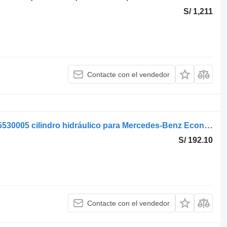
S/ 1,211
Contacte con el vendedor
Weber económica 1828 (01.98-) A9575530005 cilindro hidráulico para Mercedes-Benz Econic (1998-2014) camión
S/ 192.10
Contacte con el vendedor