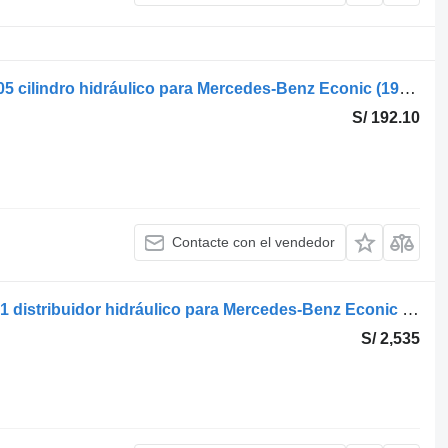
Weber econic 2629 (01.98-) 9575530005 cilindro hidráulico para Mercedes-Benz Econic (1998-2014) camión
S/ 192.10
Contacte con el vendedor
Norba económico 2628 1647452 84091 distribuidor hidráulico para Mercedes-Benz Econic (1998-2014) camión
S/ 2,535