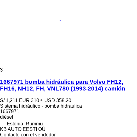
3
1667971 bomba hidráulica para Volvo FH12,
FH16, NH12, FH, VNL780 (1993-2014) camión
S/ 1,211
EUR 310
≈ USD 358.20
Sistema hidráulico - bomba hidráulica
1667971
diésel
Estonia, Rummu
KB AUTO EESTI OÜ
Contacte con el vendedor