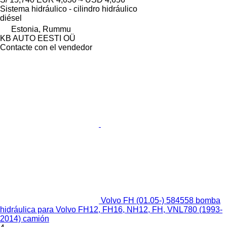
Sistema hidráulico - cilindro hidráulico
diésel
Estonia, Rummu
KB AUTO EESTI OÜ
Contacte con el vendedor
Volvo FH (01.05-) 584558 bomba
hidráulica para Volvo FH12, FH16, NH12, FH, VNL780 (1993-
2014) camión