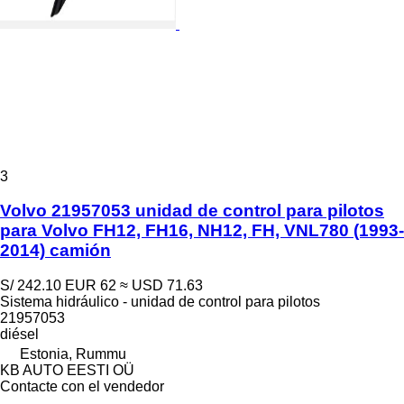
3
Volvo 21957053 unidad de control para pilotos
para Volvo FH12, FH16, NH12, FH, VNL780 (1993-
2014) camión
S/ 242.10
EUR 62
≈ USD 71.63
Sistema hidráulico - unidad de control para pilotos
21957053
diésel
Estonia, Rummu
KB AUTO EESTI OÜ
Contacte con el vendedor