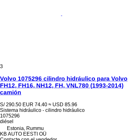
3
Volvo 1075296 cilindro hidráulico para Volvo
FH12, FH16, NH12, FH, VNL780 (1993-2014)
camión
S/ 290.50
EUR 74.40
≈ USD 85.96
Sistema hidráulico - cilindro hidráulico
1075296
diésel
Estonia, Rummu
KB AUTO EESTI OÜ
Contacte con el vendedor