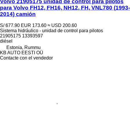
Volvo 21905175 unidad de control para pilotos
para Volvo FH12, FH16, NH12, FH, VNL780 (1993-
2014) camión
S/ 677.90
EUR 173.60
≈ USD 200.60
Sistema hidráulico - unidad de control para pilotos
21905175 13393597
diésel
Estonia, Rummu
KB AUTO EESTI OÜ
Contacte con el vendedor