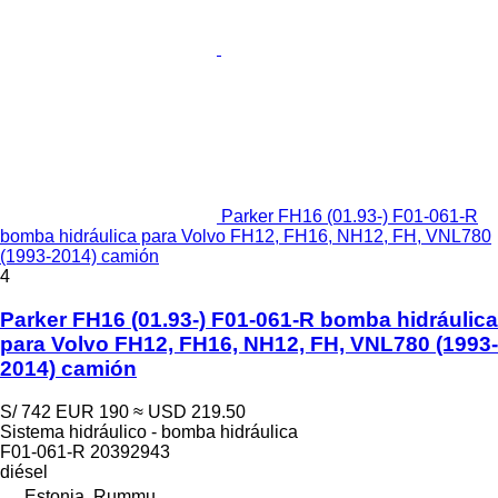
Parker FH16 (01.93-) F01-061-R
bomba hidráulica para Volvo FH12, FH16, NH12, FH, VNL780
(1993-2014) camión
4
Parker FH16 (01.93-) F01-061-R bomba hidráulica
para Volvo FH12, FH16, NH12, FH, VNL780 (1993-
2014) camión
S/ 742
EUR 190
≈ USD 219.50
Sistema hidráulico - bomba hidráulica
F01-061-R 20392943
diésel
Estonia, Rummu