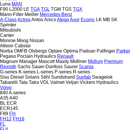
Luna
MAN
F90
L2000
LE
TGA
TGL
TGM
TGS
TGX
Mann-Filter
Meiller
Mercedes-Benz
A-Class
Actros
Antos
Arocs
Atego
Axor
Econic
LK
MB
SK
Sprinter
Mitsubishi
Canter
Monroe
Moog
Nissan
Atleon
Cabstar
Norba
OMFB
Olsbergs
Optare
Optima
Padoan
Palfinger
Parker
Pegaso
Poclain Hydraulics
Renault
Magnum
Manager
Mascott
Maxity
Midliner
Midlum
Premium
Rexroth
Sachs
Sauer-Danfoss
Saurer
Scania
G-series
K-series
L-series
P-series
R-series
Sisu Diesel
Solaris
Stihl
Sundstrand
Sunfab
Swagelok
Tabarelli
Tata
Tatra
VDL
Valmet
Veljan
Vickers Hydraulics
Volvo
840
A-series
A35
A40
BL
ECR
ECR145
F89
FH
FH12
FH16
FL
FL6