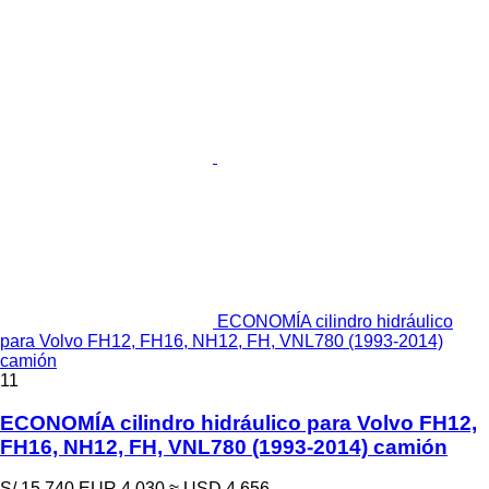
ECONOMÍA cilindro hidráulico
para Volvo FH12, FH16, NH12, FH, VNL780 (1993-2014)
camión
11
ECONOMÍA cilindro hidráulico para Volvo FH12,
FH16, NH12, FH, VNL780 (1993-2014) camión
S/ 15,740
EUR 4,030
≈ USD 4,656