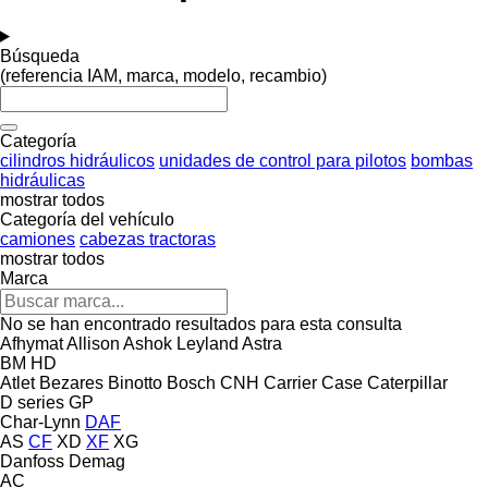
Búsqueda
(referencia IAM, marca, modelo, recambio)
Categoría
cilindros hidráulicos
unidades de control para pilotos
bombas
hidráulicas
mostrar todos
Categoría del vehículo
camiones
cabezas tractoras
mostrar todos
Marca
No se han encontrado resultados para esta consulta
Afhymat
Allison
Ashok Leyland
Astra
BM
HD
Atlet
Bezares
Binotto
Bosch
CNH
Carrier
Case
Caterpillar
D series
GP
Char-Lynn
DAF
AS
CF
XD
XF
XG
Danfoss
Demag
AC