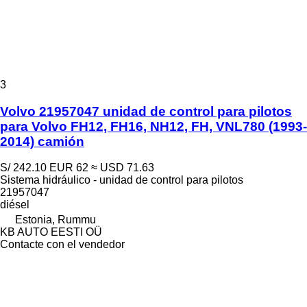
3
Volvo 21957047 unidad de control para pilotos
para Volvo FH12, FH16, NH12, FH, VNL780 (1993-
2014) camión
S/ 242.10
EUR 62
≈ USD 71.63
Sistema hidráulico - unidad de control para pilotos
21957047
diésel
Estonia, Rummu
KB AUTO EESTI OÜ
Contacte con el vendedor