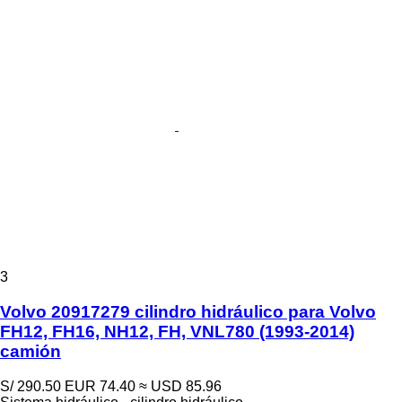
3
Volvo 20917279 cilindro hidráulico para Volvo
FH12, FH16, NH12, FH, VNL780 (1993-2014)
camión
S/ 290.50
EUR 74.40
≈ USD 85.96