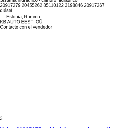
Sistema hidráulico - cilindro hidráulico
20917279 20455262 85110122 3198846 20917267
diésel
Estonia, Rummu
KB AUTO EESTI OÜ
Contacte con el vendedor
3