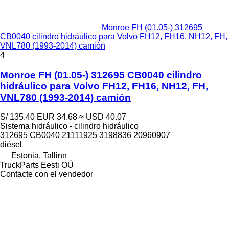
Monroe FH (01.05-) 312695
CB0040 cilindro hidráulico para Volvo FH12, FH16, NH12, FH,
VNL780 (1993-2014) camión
4
Monroe FH (01.05-) 312695 CB0040 cilindro
hidráulico para Volvo FH12, FH16, NH12, FH,
VNL780 (1993-2014) camión
S/ 135.40
EUR 34.68
≈ USD 40.07
Sistema hidráulico - cilindro hidráulico
312695 CB0040 21111925 3198836 20960907
diésel
Estonia, Tallinn
TruckParts Eesti OÜ
Contacte con el vendedor