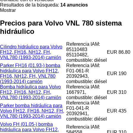
Resultados de la búsqueda:
14 anuncios
Mostrar
Precios para Volvo VNL 780 sistema
hidráulico
Referencia IAM:
Cilindro hidráulico para Volvo
85110483
FH12, FH16, NH12, FH,
EUR 86.80
85110482,
VNL780 (1993-2014) camión
combustible: diésel
Parker FH16 (01.93-) bomba
Referencia IAM:
hidráulica para Volvo FH12,
F01-061-R
EUR 190
FH16, NH12, FH, VNL780
20392943,
(1993-2014) camión
combustible: diésel
Bomba hidráulica para Volvo
Referencia IAM:
FH12, FH16, NH12, FH,
1667971,
EUR 310
VNL780 (1993-2014) camión
combustible: diésel
Referencia IAM:
Parker bomba hidráulica para
F01-041-R
Volvo FH12, FH16, NH12, FH,
EUR 435
20392941,
VNL780 (1993-2014) camión
combustible: diésel
Volvo FH (01.05-) bomba
Referencia IAM:
hidráulica para Volvo FH12,
584558,
EUR 310