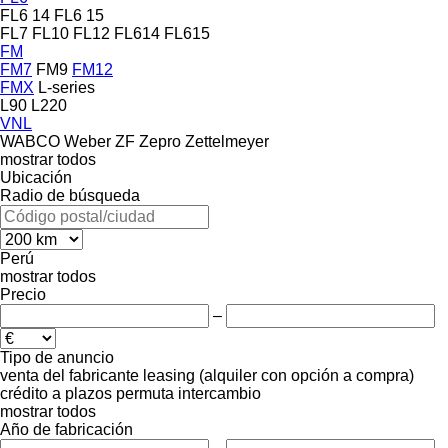
FL6 14
FL6 15
FL7
FL10
FL12
FL614
FL615
FM
FM7
FM9
FM12
FMX
L-series
L90
L220
VNL
WABCO
Weber
ZF
Zepro
Zettelmeyer
mostrar todos
Ubicación
Radio de búsqueda
Perú
mostrar todos
Precio
–
Tipo de anuncio
venta
del fabricante
leasing (alquiler con opción a compra)
crédito
a plazos
permuta
intercambio
mostrar todos
Año de fabricación