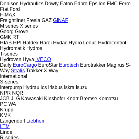
Denison Hydraulics
Dowty
Eaton
Edbro
Epsilon
FMC
Ferro
Fiat
Ford
F-MAX
Freightliner
Fresia
GAZ
GINAF
M series
X series
Georg
Grove
GMK
RT
HIAB
HPI
Haldex
Hardi
Hydac
Hydro Leduc
Hydrocontrol
Hydromatik
Hydros
T-series
Hydroven
Hyva
IVECO
Daily
EuroCargo
EuroStar
Eurotech
Eurotrakker
Magirus
S-
Way
Stralis
Trakker
X-Way
International
S-series
Interpump Hydraulics
Irisbus
Iskra
Isuzu
NPR
NQR
JCB
JLG
Kawasaki
Kinshofer
Knorr-Bremse
Komatsu
PC
WA
Krupp
KMK
Langendorf
Liebherr
LTM
Linde
R-series