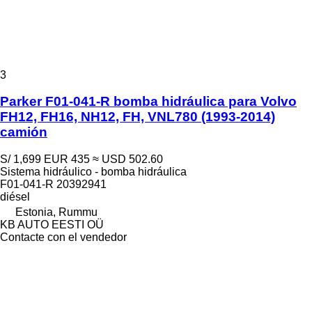
3
Parker F01-041-R bomba hidráulica para Volvo
FH12, FH16, NH12, FH, VNL780 (1993-2014)
camión
S/ 1,699
EUR 435
≈ USD 502.60
Sistema hidráulico - bomba hidráulica
F01-041-R 20392941
diésel
Estonia, Rummu
KB AUTO EESTI OÜ
Contacte con el vendedor