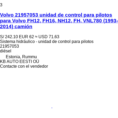
3
Volvo 21957053 unidad de control para pilotos
para Volvo FH12, FH16, NH12, FH, VNL780 (1993-
2014) camión
S/ 242.10
EUR 62
≈ USD 71.63
Sistema hidráulico - unidad de control para pilotos
21957053
diésel
Estonia, Rummu
KB AUTO EESTI OÜ
Contacte con el vendedor