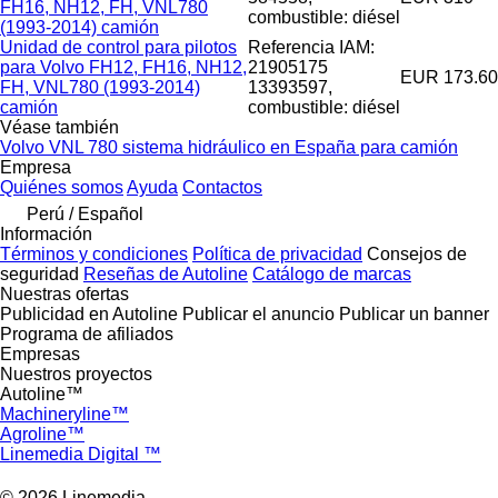
FH16, NH12, FH, VNL780
combustible: diésel
(1993-2014) camión
Unidad de control para pilotos
Referencia IAM:
para Volvo FH12, FH16, NH12,
21905175
EUR 173.60
FH, VNL780 (1993-2014)
13393597,
camión
combustible: diésel
Véase también
Volvo VNL 780 sistema hidráulico en España para camión
Empresa
Quiénes somos
Ayuda
Contactos
Perú / Español
Información
Términos y condiciones
Política de privacidad
Consejos de
seguridad
Reseñas de Autoline
Catálogo de marcas
Nuestras ofertas
Publicidad en Autoline
Publicar el anuncio
Publicar un banner
Programa de afiliados
Empresas
Nuestros proyectos
Autoline™
Machineryline™
Agroline™
Linemedia Digital ™
© 2026 Linemedia