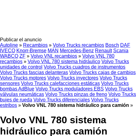
Publicar el anuncio
Autoline
»
Recambios
»
Volvo Trucks recambios
Bosch
DAF
IVECO
Knorr-Bremse
MAN
Mercedes-Benz
Renault
Scania
WABCO
ZF
»
Volvo VNL recambios
»
Volvo VNL 780
recambios
»
Volvo VNL 780 sistema hidráulico
Volvo Trucks
unidades de control
Volvo Trucks cuadros de instrumentos
Volvo Trucks fascias delanteras
Volvo Trucks cajas de cambios
Volvo Trucks motores
Volvo Trucks inyectores
Volvo Trucks
sensores
Volvo Trucks calefacciones estáticas
Volvo Trucks
bombas AdBlue
Volvo Trucks moduladores EBS
Volvo Trucks
válvulas neumáticas
Volvo Trucks pinzas de freno
Volvo Trucks
bujes de rueda
Volvo Trucks diferenciales
Volvo Trucks
estribos
»
Volvo VNL 780 sistema hidráulico para camión
»
Volvo VNL 780 sistema
hidráulico para camión