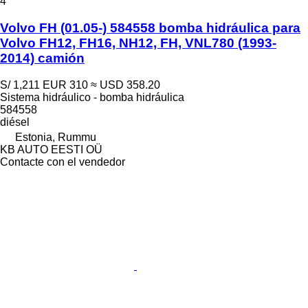
4
Volvo FH (01.05-) 584558 bomba hidráulica para
Volvo FH12, FH16, NH12, FH, VNL780 (1993-
2014) camión
S/ 1,211
EUR 310
≈ USD 358.20
Sistema hidráulico - bomba hidráulica
584558
diésel
Estonia, Rummu
KB AUTO EESTI OÜ
Contacte con el vendedor