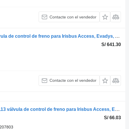
Contacte con el vendedor
WABCO otro (01.05-) 4614947040 válvula de control de freno para Irisbus Access, Evadys, Axer, Karosa, Recreo, Domino, Agora, Citelis, Eurorider (1999-) autobús
S/ 641.30
Contacte con el vendedor
Knorr-Bremse otro (01.05-) 05040021113 válvula de control de freno para Irisbus Access, Evadys, Axer, Karosa, Recreo, Domino, Agora, Citelis, Eurorider (1999-) autobús
S/ 66.03
207803