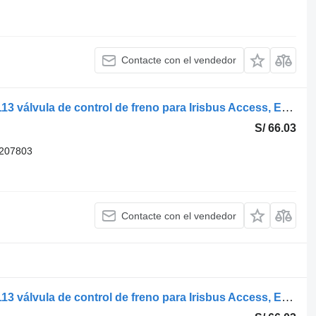
Contacte con el vendedor
Knorr-Bremse otro (01.05-) 05040021113 válvula de control de freno para Irisbus Access, Evadys, Axer, Karosa, Recreo, Domino, Agora, Citelis, Eurorider (1999-) autobús
S/ 66.03
207803
Contacte con el vendedor
Knorr-Bremse otro (01.05-) 05040021113 válvula de control de freno para Irisbus Access, Evadys, Axer, Karosa, Recreo, Domino, Agora, Citelis, Eurorider (1999-) autobús