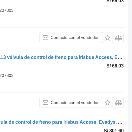
S/ 66.03
207803
Contacte con el vendedor
Knorr-Bremse otro (01.05-) 05040021113 válvula de control de freno para Irisbus Access, Evadys, Axer, Karosa, Recreo, Domino, Agora, Citelis, Eurorider (1999-) autobús
S/ 66.03
207803
Contacte con el vendedor
WABCO otro (01.05-) 4614947040 válvula de control de freno para Irisbus Access, Evadys, Axer, Karosa, Recreo, Domino, Agora, Citelis, Eurorider (1999-) autobús
S/ 801.60