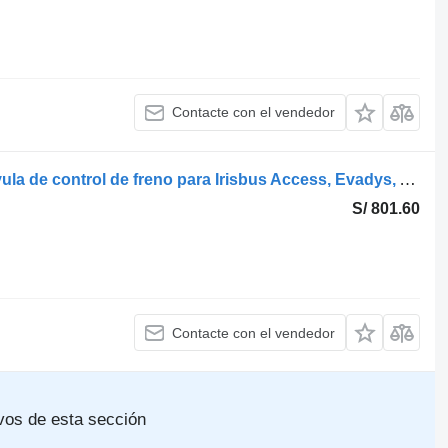
Contacte con el vendedor
WABCO otro (01.05-) 4614947040 válvula de control de freno para Irisbus Access, Evadys, Axer, Karosa, Recreo, Domino, Agora, Citelis, Eurorider (1999-) autobús
S/ 801.60
Contacte con el vendedor
vos de esta sección