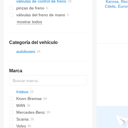
válvulas de control de freno
pinzas de freno
válvulas del freno de mano
mostrar todos
Categoría del vehículo
autobuses
Marca
Irisbus
Knorr-Bremse
Axer
MAN
Citelis
Mercedes-Benz
Crossway
A-series
Scania
Daily
Lion's series
Citaro
Kerax
Volvo
Domino
Premium
K-series
Alpino