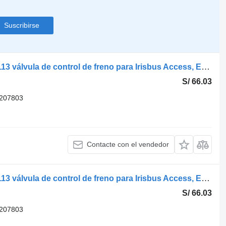
Suscribirse
Knorr-Bremse otro (01.05-) 05040021113 válvula de control de freno para Irisbus Access, Evadys, Axer, Karosa, Recreo, Domino, Agora, Citelis, Eurorider (1999-) autobús
S/ 66.03
207803
Contacte con el vendedor
Knorr-Bremse otro (01.05-) 05040021113 válvula de control de freno para Irisbus Access, Evadys, Axer, Karosa, Recreo, Domino, Agora, Citelis, Eurorider (1999-) autobús
S/ 66.03
207803