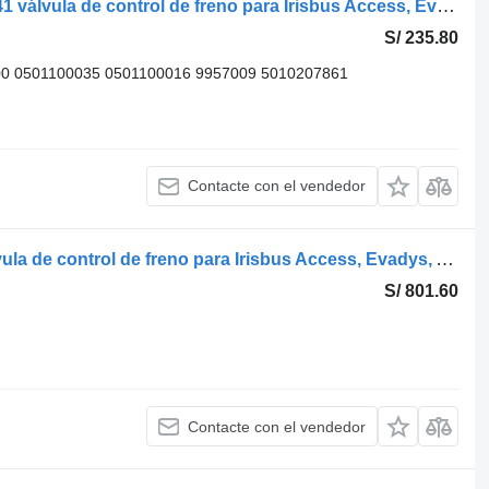
Knorr-Bremse otro (01.05-) 0501100041 válvula de control de freno para Irisbus Access, Evadys, Axer, Karosa, Recreo, Domino, Agora, Citelis, Eurorider (1999-) autobús
S/ 235.80
0 0501100035 0501100016 9957009 5010207861
Contacte con el vendedor
WABCO otro (01.05-) 4614947040 válvula de control de freno para Irisbus Access, Evadys, Axer, Karosa, Recreo, Domino, Agora, Citelis, Eurorider (1999-) autobús
S/ 801.60
Contacte con el vendedor