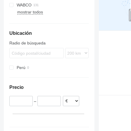
WABCO
Evadys
Urbino
7700
mostrar todos
Karosa
9900
Magelys
B-series
Proway
Ubicación
Recreo
Radio de búsqueda
Perú
Precio
–