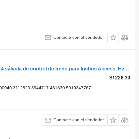
Contacte con el vendedor
Knorr-Bremse otro (01.05-) 0501100014 válvula de control de freno para Irisbus Access, Evadys, Axer, Karosa, Recreo, Domino, Agora, Citelis, Eurorider (1999-) autobús
S/ 226.30
100040 3112823 3944717 481830 5010347767
Contacte con el vendedor