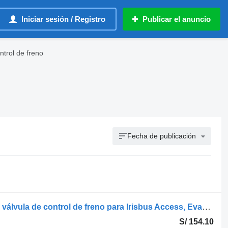
Iniciar sesión / Registro
Publicar el anuncio
ntrol de freno
Fecha de publicación
Knorr-Bremse otro (01.05-) DPM63AX válvula de control de freno para Irisbus Access, Evadys, Axer, Karosa, Recreo, Domino, Agora, Citelis, Eurorider (1999-) autobús
S/ 154.10