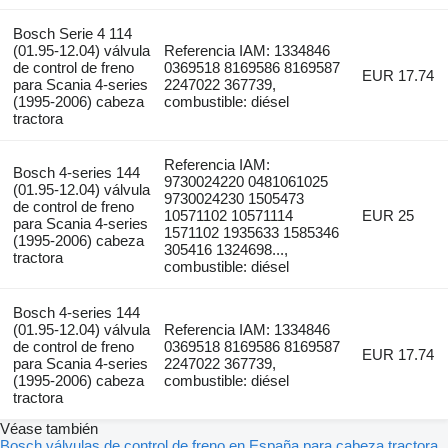
Bosch Serie 4 114
(01.95-12.04) válvula
Referencia IAM: 1334846
de control de freno
0369518 8169586 8169587
EUR 17.74
para Scania 4-series
2247022 367739,
(1995-2006) cabeza
combustible: diésel
tractora
Referencia IAM:
Bosch 4-series 144
9730024220 0481061025
(01.95-12.04) válvula
9730024230 1505473
de control de freno
10571102 10571114
EUR 25
para Scania 4-series
1571102 1935633 1585346
(1995-2006) cabeza
305416 1324698...,
tractora
combustible: diésel
Bosch 4-series 144
(01.95-12.04) válvula
Referencia IAM: 1334846
de control de freno
0369518 8169586 8169587
EUR 17.74
para Scania 4-series
2247022 367739,
(1995-2006) cabeza
combustible: diésel
tractora
Véase también
Bosch válvulas de control de freno en España para cabeza tractora