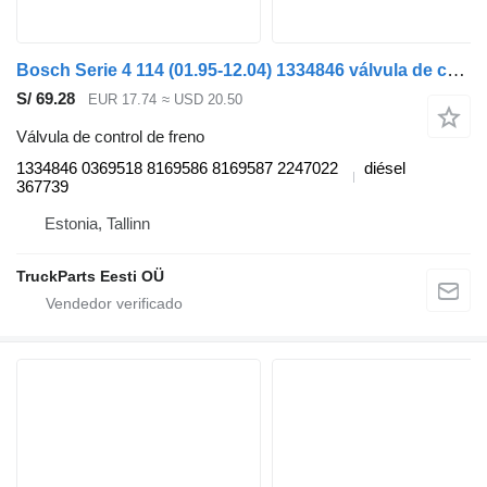
Bosch Serie 4 114 (01.95-12.04) 1334846 válvula de control de freno para Scania 4-series (1995-2006) cabeza tractora
S/ 69.28
EUR 17.74
≈ USD 20.50
Válvula de control de freno
1334846 0369518 8169586 8169587 2247022
diésel
367739
Estonia, Tallinn
TruckParts Eesti OÜ