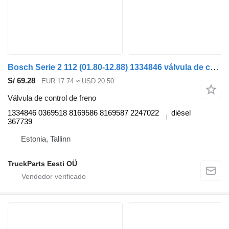
Bosch Serie 2 112 (01.80-12.88) 1334846 válvula de control de freno para Scania 2-series (1980-1989) cabeza tractora
S/ 69.28
EUR 17.74
≈ USD 20.50
Válvula de control de freno
1334846 0369518 8169586 8169587 2247022
diésel
367739
Estonia, Tallinn
TruckParts Eesti OÜ