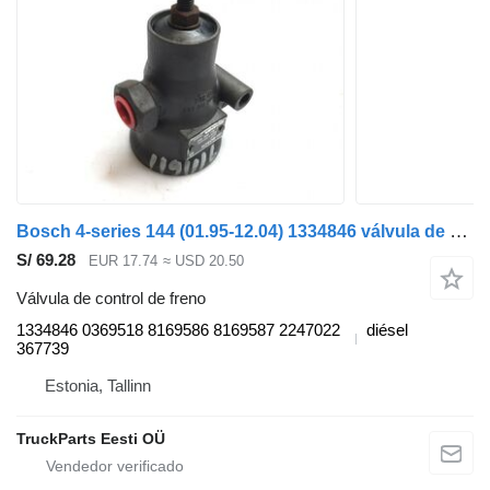
Bosch 4-series 144 (01.95-12.04) 1334846 válvula de control de freno para Scania 4-series (1995-2006) cabeza tractora
S/ 69.28
EUR 17.74
≈ USD 20.50
Válvula de control de freno
1334846 0369518 8169586 8169587 2247022
diésel
367739
Estonia, Tallinn
TruckParts Eesti OÜ