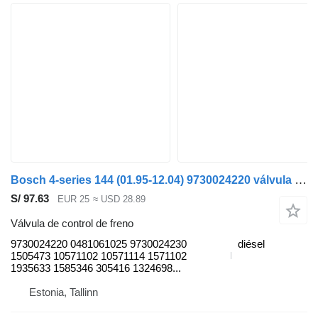
Bosch 4-series 144 (01.95-12.04) 9730024220 válvula de control de freno para Scania 4-series (1995-2006) cabeza tractora
S/ 97.63
EUR 25
≈ USD 28.89
Válvula de control de freno
9730024220 0481061025 9730024230
diésel
1505473 10571102 10571114 1571102
1935633 1585346 305416 1324698...
Estonia, Tallinn