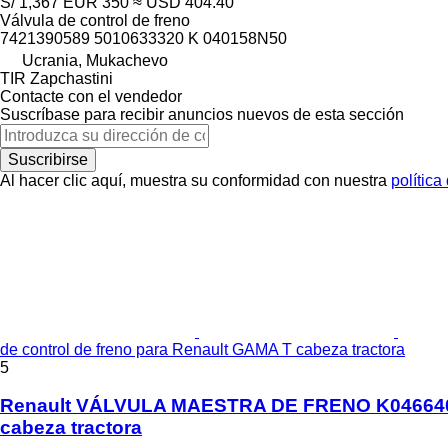
S/ 1,367
EUR 350
≈ USD 404.40
Válvula de control de freno
7421390589 5010633320 K 040158N50
Ucrania, Mukachevo
TIR Zapchastini
Contacte con el vendedor
Suscríbase para recibir anuncios nuevos de esta sección
Suscribirse
Al hacer clic aquí, muestra su conformidad con nuestra
política
de control de freno para Renault GAMA T cabeza tractora
5
Renault VÁLVULA MAESTRA DE FRENO K046640 R
cabeza tractora