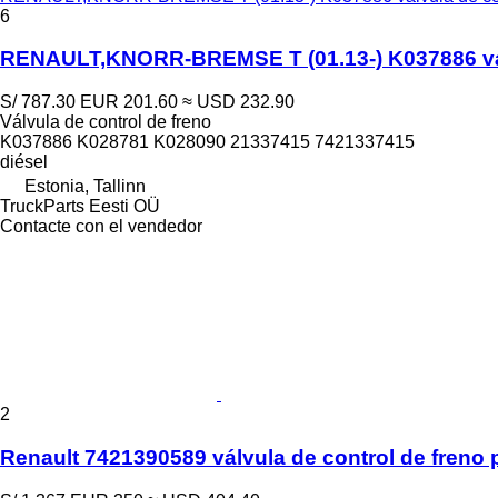
6
RENAULT,KNORR-BREMSE T (01.13-) K037886 válvul
S/ 787.30
EUR 201.60
≈ USD 232.90
Válvula de control de freno
K037886 K028781 K028090 21337415 7421337415
diésel
Estonia, Tallinn
TruckParts Eesti OÜ
Contacte con el vendedor
2
Renault 7421390589 válvula de control de fren