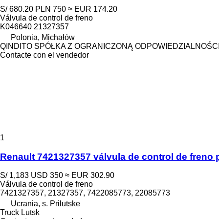
S/ 680.20
PLN 750
≈ EUR 174.20
Válvula de control de freno
K046640 21327357
Polonia, Michałów
QINDITO SPÓŁKA Z OGRANICZONĄ ODPOWIEDZIALNOŚC
Contacte con el vendedor
1
Renault 7421327357 válvula de control de freno
S/ 1,183
USD 350
≈ EUR 302.90
Válvula de control de freno
7421327357, 21327357, 7422085773, 22085773
Ucrania, s. Prilutske
Truck Lutsk