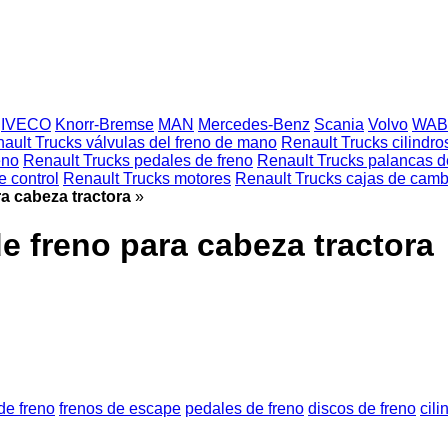
IVECO
Knorr-Bremse
MAN
Mercedes-Benz
Scania
Volvo
WAB
ault Trucks válvulas del freno de mano
Renault Trucks cilindro
eno
Renault Trucks pedales de freno
Renault Trucks palancas d
 control
Renault Trucks motores
Renault Trucks cajas de camb
ra cabeza tractora
»
de freno para cabeza tractora
de freno
frenos de escape
pedales de freno
discos de freno
cili