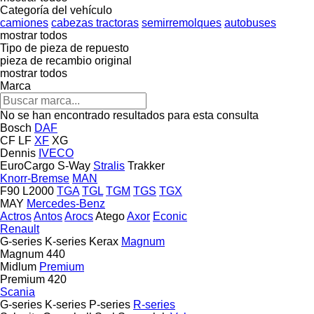
Categoría del vehículo
camiones
cabezas tractoras
semirremolques
autobuses
mostrar todos
Tipo de pieza de repuesto
pieza de recambio original
mostrar todos
Marca
No se han encontrado resultados para esta consulta
Bosch
DAF
CF
LF
XF
XG
Dennis
IVECO
EuroCargo
S-Way
Stralis
Trakker
Knorr-Bremse
MAN
F90
L2000
TGA
TGL
TGM
TGS
TGX
MAY
Mercedes-Benz
Actros
Antos
Arocs
Atego
Axor
Econic
Renault
G-series
K-series
Kerax
Magnum
Magnum 440
Midlum
Premium
Premium 420
Scania
G-series
K-series
P-series
R-series