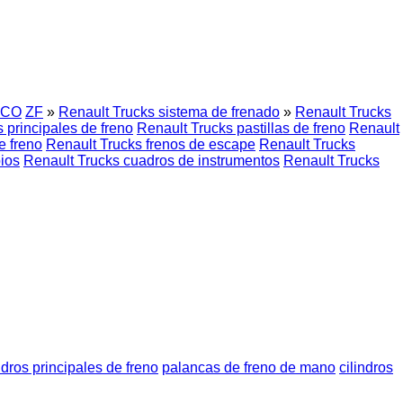
CO
ZF
»
Renault Trucks sistema de frenado
»
Renault Trucks
s principales de freno
Renault Trucks pastillas de freno
Renault
e freno
Renault Trucks frenos de escape
Renault Trucks
ios
Renault Trucks cuadros de instrumentos
Renault Trucks
ndros principales de freno
palancas de freno de mano
cilindros