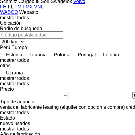
Schmitz Cargobull
Sorl
Swagelok
Volvo
FH
FL
FM
FMX
VNL
WABCO
Webasto
mostrar todos
Ubicación
Radio de búsqueda
Perú
Europa
Estonia
Lituania
Polonia
Portugal
Letonia
mostrar todos
otros
Ucrania
mostrar todos
mostrar todos
Precio
–
Tipo de anuncio
venta
del fabricante
leasing (alquiler con opción a compra)
créd
mostrar todos
Estado
nuevo
usados
mostrar todos
Año de fabricación