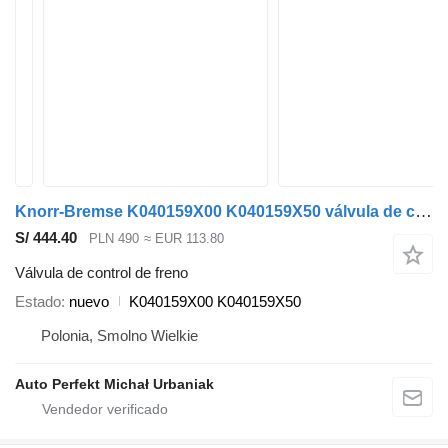
Knorr-Bremse K040159X00 K040159X50 válvula de control de freno para Volvo FH12 FH13 cabeza tractora
S/ 444.40
PLN 490
≈ EUR 113.80
Válvula de control de freno
Estado
nuevo
K040159X00 K040159X50
Polonia, Smolno Wielkie
Auto Perfekt Michał Urbaniak