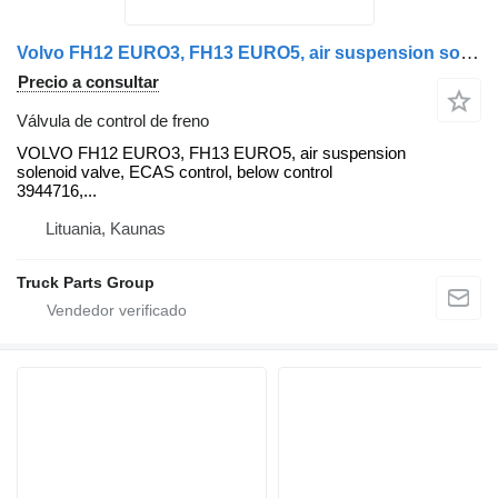
Volvo FH12 EURO3, FH13 EURO5, air suspension solenoid valve, ECAS cont VOLVO válvula de control de freno para Volvo FH12, FH13 cabeza tractora
Precio a consultar
Válvula de control de freno
VOLVO FH12 EURO3, FH13 EURO5, air suspension
solenoid valve, ECAS control, below control
3944716,...
Lituania, Kaunas
Truck Parts Group