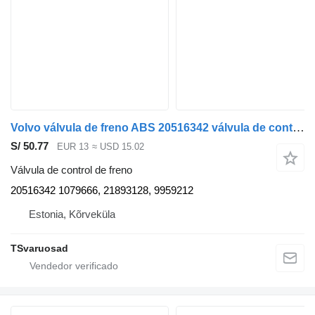
Volvo válvula de freno ABS 20516342 válvula de control de freno para Volvo FH13 cabeza tractora
S/ 50.77
EUR 13
≈ USD 15.02
Válvula de control de freno
20516342 1079666, 21893128, 9959212
Estonia, Kõrveküla
TSvaruosad