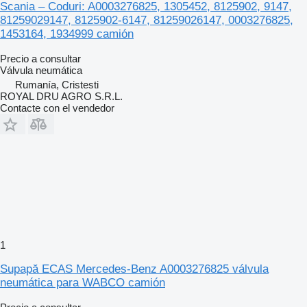
Scania – Coduri: A0003276825, 1305452, 8125902, 9147,
81259029147, 8125902-6147, 81259026147, 0003276825,
1453164, 1934999 camión
Precio a consultar
Válvula neumática
Rumanía, Cristesti
ROYAL DRU AGRO S.R.L.
Contacte con el vendedor
1
Supapă ECAS Mercedes-Benz A0003276825 válvula
neumática para WABCO camión