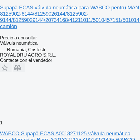
Supapă ECAS válvula neumática para WABCO pentru MAN
8125902-6144/81259026144/8125902-
9144/81259029144/20734168/41211011/5010457151/501014
camión
Precio a consultar
Válvula neumática
Rumanía, Cristesti
ROYAL DRU AGRO S.R.L.
Contacte con el vendedor
1
WABCO Supapă ECAS A0013271125 válvula neumática
para Mercedes-Benz A0013271125 A0013271425 WABCO