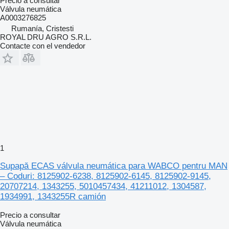
Precio a consultar
Válvula neumática
A0003276825
Rumanía, Cristesti
ROYAL DRU AGRO S.R.L.
Contacte con el vendedor
1
Supapă ECAS válvula neumática para WABCO pentru MAN
– Coduri: 8125902-6238, 8125902-6145, 8125902-9145,
20707214, 1343255, 5010457434, 41211012, 1304587,
1934991, 1343255R camión
Precio a consultar
Válvula neumática