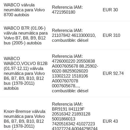
WABCO válvula
Referencia IAM:
neumática para Volvo
EUR 30
4721950180
8700 autobús
WABCO B7R (01.06-)
Referencia IAM:
válvula neumática para
21107842 4613300010,
EUR 310
Volvo B7, B8, B9, B12
combustible: diésel
bus (2005-) autobús
Referencia IAM:
WABCO
4726000220 20550838
WABCO,VOLVO B12B
A0007605678 88.25902-
(01.97-12.11) válvula
6020 88259026020
neumática para Volvo
EUR 92.74
13302122 1518106
B6, B7, B9, B10, B12
A0007607078
bus (1978-2011)
0007605678...,
autobús
combustible: diésel
Referencia IAM:
BR9191 II41119F
Knorr-Bremse válvula
20516342 21893128
neumática para Volvo
5001866013
B6, B7, B9, B10, B12
EUR 43
7420516342 41027223
bus (1978-2011)
41027224 A0044298744