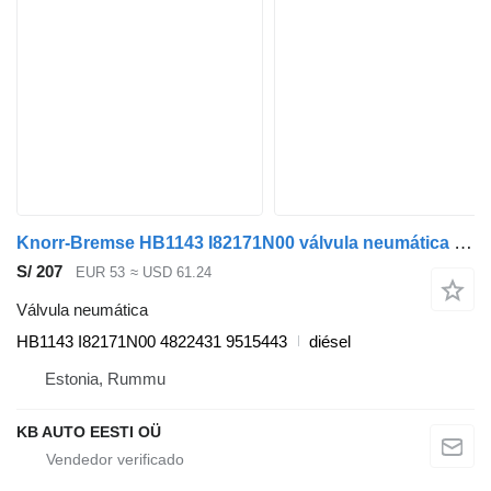
Knorr-Bremse HB1143 I82171N00 válvula neumática para Volvo B6, B7, B9, B10, B12 bus (1978-2011) autobús
S/ 207
EUR 53
≈ USD 61.24
Válvula neumática
HB1143 I82171N00 4822431 9515443
diésel
Estonia, Rummu
KB AUTO EESTI OÜ