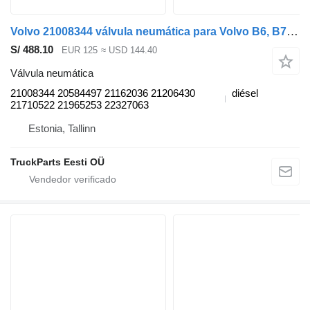
Volvo 21008344 válvula neumática para Volvo B6, B7, B9, B10, B12 bus (1978-2011) autobús
S/ 488.10
EUR 125
≈ USD 144.40
Válvula neumática
21008344 20584497 21162036 21206430
diésel
21710522 21965253 22327063
Estonia, Tallinn
TruckParts Eesti OÜ