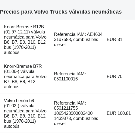
Precios para Volvo Trucks válvulas neumáticas
Knorr-Bremse B12B
(01.97-12.11) válvula
Referencia IAM: AE4604
neumática para Volvo
3197588, combustible:
EUR 31
B6, B7, B9, B10, B12
diésel
bus (1978-2011)
autobús
Knorr-Bremse B7R
(01.06-) válvula
Referencia IAM:
neumática para Volvo
EUR 70
0501100016
B7, B8, B9, B12
autobús
Volvo herión b9
Referencia IAM:
(01.02-) válvula
0501211755
neumática para Volvo
1065428900002400
EUR 100.81
B6, B7, B9, B10, B12
1439973, combustible:
bus (1978-2011)
diésel
autobús