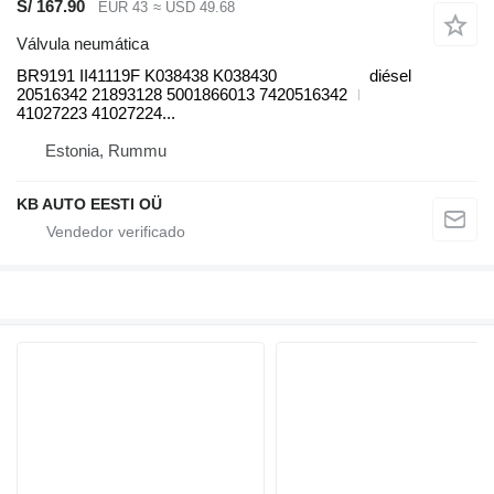
S/ 167.90
EUR 43
≈ USD 49.68
Válvula neumática
BR9191 II41119F K038438 K038430
diésel
20516342 21893128 5001866013 7420516342
41027223 41027224...
Estonia, Rummu
KB AUTO EESTI OÜ