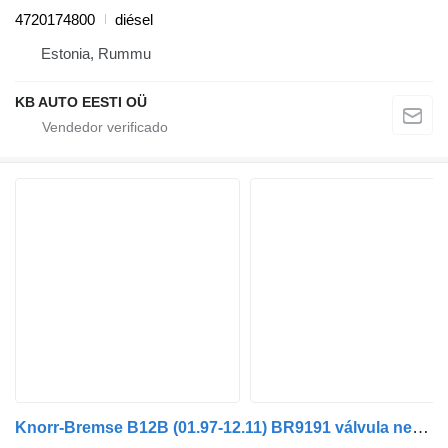
4720174800
diésel
Estonia, Rummu
KB AUTO EESTI OÜ
Knorr-Bremse B12B (01.97-12.11) BR9191 válvula neumática para Volvo B6, B7, B9, B10, B12 bus (1978-2011) autobús