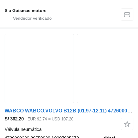
Sia Gaismas motors
WABCO WABCO,VOLVO B12B (01.97-12.11) 4726000220 válvula neumática para Volvo B6, B7, B9, B10, B12 bus (1978-2011) autobús
S/ 362.20
EUR 92.74
≈ USD 107.20
Válvula neumática