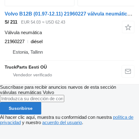
Volvo B12B (01.97-12.11) 21960227 válvula neumática para Volvo B6, B7, B9, B10, B12 bus (1978-2011) autobús
S/ 211
EUR 54.03
≈ USD 62.43
Válvula neumática
21960227
diésel
Estonia, Tallinn
TruckParts Eesti OÜ
Suscríbase para recibir anuncios nuevos de esta sección
válvulas neumáticas
Volvo
Suscribirse
Al hacer clic aquí, muestra su conformidad con nuestra
política de
privacidad
y nuestro
acuerdo del usuario
.