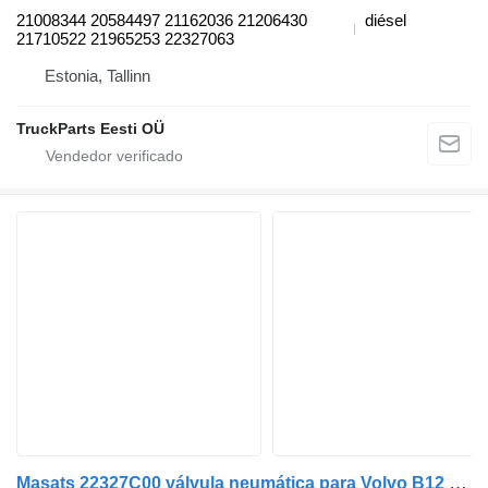
21008344 20584497 21162036 21206430
diésel
21710522 21965253 22327063
Estonia, Tallinn
TruckParts Eesti OÜ
Masats 22327C00 válvula neumática para Volvo B12 autobús