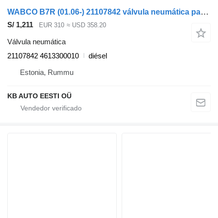
WABCO B7R (01.06-) 21107842 válvula neumática para Volvo B7, B8, B9, B12 bus (2005-) autobús
S/ 1,211
EUR 310
≈ USD 358.20
Válvula neumática
21107842 4613300010
diésel
Estonia, Rummu
KB AUTO EESTI OÜ