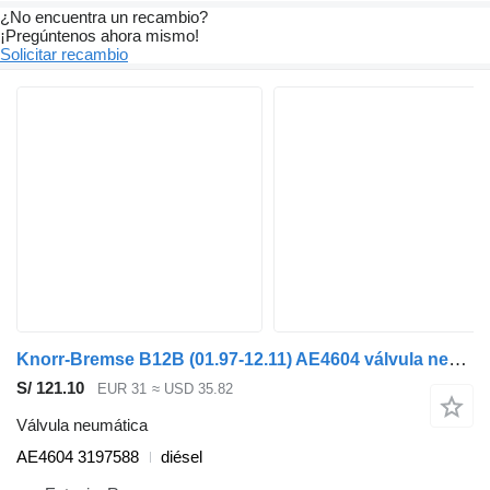
¿No encuentra un recambio?
¡Pregúntenos ahora mismo!
Solicitar recambio
Knorr-Bremse B12B (01.97-12.11) AE4604 válvula neumática para Volvo B6, B7, B9, B10, B12 bus (1978-2011) autobús
S/ 121.10
EUR 31
≈ USD 35.82
Válvula neumática
AE4604 3197588
diésel