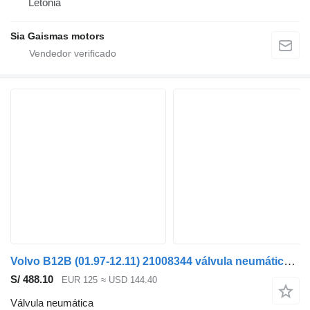
Letonia
Sia Gaismas motors
Volvo B12B (01.97-12.11) 21008344 válvula neumática para Volvo B6, B7, B9, B10, B12 bus (1978-2011) autobús
S/ 488.10
EUR 125
≈ USD 144.40
Válvula neumática