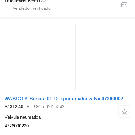
TruckParts Eesti OÜ
WABCO K-Series (01.12-) pneumatic valve 4726000220 válvula neumática para Volvo autobús
S/ 312.40
EUR 80
≈ USD 92.43
Válvula neumática
4726000220