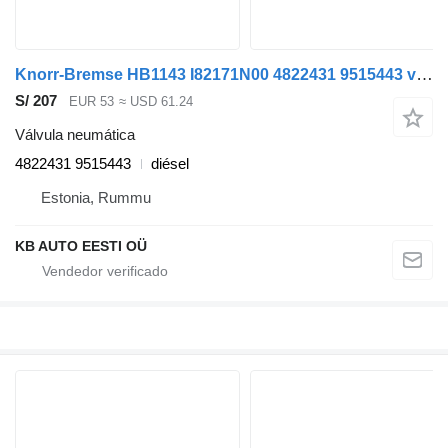
Knorr-Bremse HB1143 I82171N00 4822431 9515443 válvula neumática para Volvo B6, B7, B9, B10, B12 bus (1978-2011) autobús
S/ 207
EUR 53
≈ USD 61.24
Válvula neumática
4822431 9515443
diésel
Estonia, Rummu
KB AUTO EESTI OÜ