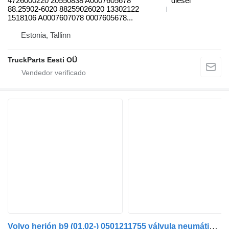
4726000220 20550838 A0007605678
diésel
88.25902-6020 88259026020 13302122
1518106 A0007607078 0007605678...
Estonia, Tallinn
TruckParts Eesti OÜ
Volvo herión b9 (01.02-) 0501211755 válvula neumática para Volvo B6, B7, B9, B10, B12 bus (1978-2011) autobús