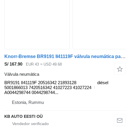
Knorr-Bremse BR9191 II41119F válvula neumática para Volvo B6, B7, B9, B10, B12 bus (1978-2011) autobús
S/ 167.90
EUR 43
≈ USD 49.68
Válvula neumática
BR9191 II41119F 20516342 21893128
diésel
5001866013 7420516342 41027223 41027224
A0044298744 0044298744...
Estonia, Rummu
KB AUTO EESTI OÜ