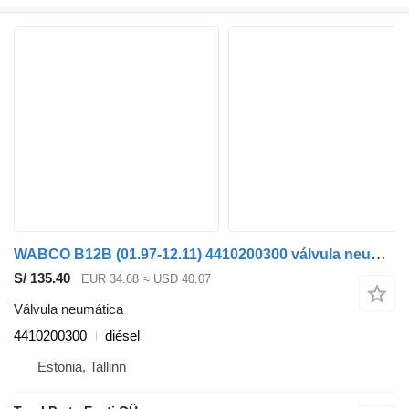
WABCO B12B (01.97-12.11) 4410200300 válvula neumática para Volvo B6, B7, B9, B10, B12 bus (1978-2011) autobús
S/ 135.40
EUR 34.68
≈ USD 40.07
Válvula neumática
4410200300
diésel
Estonia, Tallinn