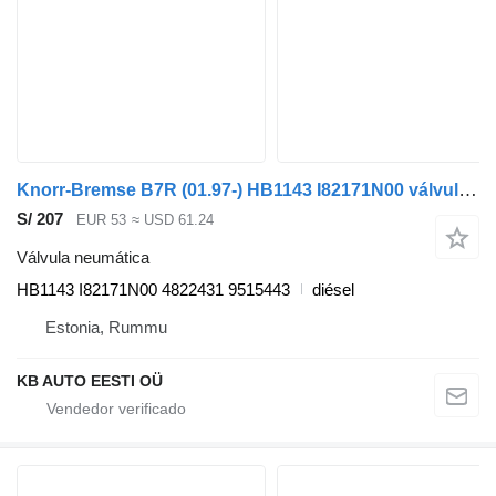
Knorr-Bremse B7R (01.97-) HB1143 I82171N00 válvula neumática para Volvo B6, B7, B9, B10, B12 bus (1978-2011) autobús
S/ 207
EUR 53
≈ USD 61.24
Válvula neumática
HB1143 I82171N00 4822431 9515443
diésel
Estonia, Rummu
KB AUTO EESTI OÜ