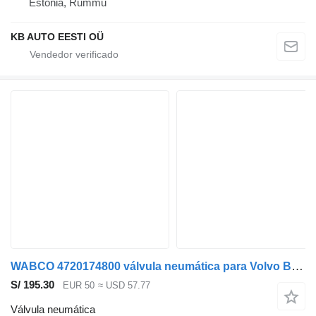
Estonia, Rummu
KB AUTO EESTI OÜ
WABCO 4720174800 válvula neumática para Volvo B6, B7, B9, B10, B12 bus (1978-2011) autobús
S/ 195.30
EUR 50
≈ USD 57.77
Válvula neumática