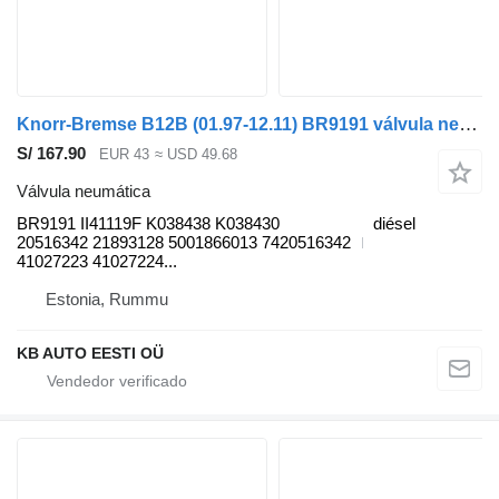
Knorr-Bremse B12B (01.97-12.11) BR9191 válvula neumática para Volvo B6, B7, B9, B10, B12 bus (1978-2011) autobús
S/ 167.90
EUR 43
≈ USD 49.68
Válvula neumática
BR9191 II41119F K038438 K038430
diésel
20516342 21893128 5001866013 7420516342
41027223 41027224...
Estonia, Rummu
KB AUTO EESTI OÜ