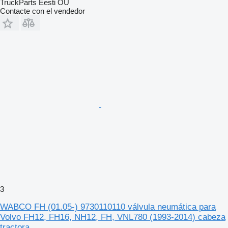
TruckParts Eesti OÜ
Contacte con el vendedor
3
WABCO FH (01.05-) 9730110110 válvula neumática para
Volvo FH12, FH16, NH12, FH, VNL780 (1993-2014) cabeza
tractora