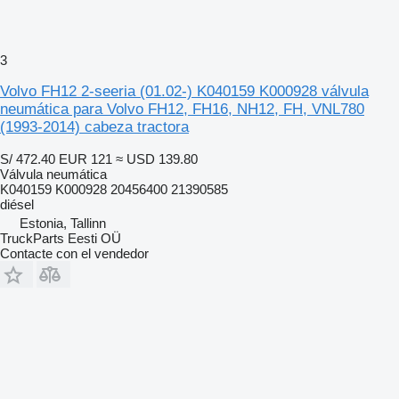
3
Volvo FH12 2-seeria (01.02-) K040159 K000928 válvula
neumática para Volvo FH12, FH16, NH12, FH, VNL780
(1993-2014) cabeza tractora
S/ 472.40
EUR 121
≈ USD 139.80
Válvula neumática
K040159 K000928 20456400 21390585
diésel
Estonia, Tallinn
TruckParts Eesti OÜ
Contacte con el vendedor