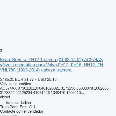
3
Knorr-Bremse FH12 1-seeria (01.93-12.02) AC574AX
válvula neumática para Volvo FH12, FH16, NH12, FH,
VNL780 (1993-2014) cabeza tractora
S/ 85.01
EUR 21.77
≈ USD 25.15
Válvula neumática
AC574AX 9730110110 0481026021 3173150 85003978 1082666
3173824 42125234 41031426 1340470 1505410...
diésel
Estonia, Tallinn
TruckParts Eesti OÜ
Contacte con el vendedor