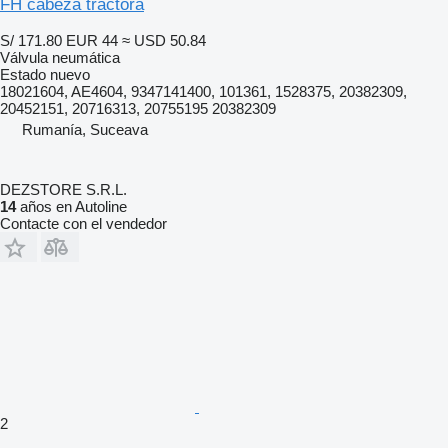
FH cabeza tractora
S/ 171.80
EUR 44
≈ USD 50.84
Válvula neumática
Estado
nuevo
18021604, AE4604, 9347141400, 101361, 1528375, 20382309,
20452151, 20716313, 20755195 20382309
Rumanía, Suceava
DEZSTORE S.R.L.
14
años en Autoline
Contacte con el vendedor
2