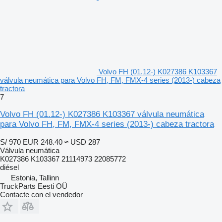
Volvo FH (01.12-) K027386 K103367
válvula neumática para Volvo FH, FM, FMX-4 series (2013-) cabeza
tractora
7
Volvo FH (01.12-) K027386 K103367 válvula neumática
para Volvo FH, FM, FMX-4 series (2013-) cabeza tractora
S/ 970
EUR 248.40
≈ USD 287
Válvula neumática
K027386 K103367 21114973 22085772
diésel
Estonia, Tallinn
TruckParts Eesti OÜ
Contacte con el vendedor