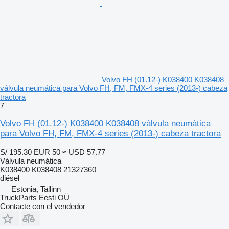
Volvo FH (01.12-) K038400 K038408
válvula neumática para Volvo FH, FM, FMX-4 series (2013-) cabeza
tractora
7
Volvo FH (01.12-) K038400 K038408 válvula neumática
para Volvo FH, FM, FMX-4 series (2013-) cabeza tractora
S/ 195.30
EUR 50
≈ USD 57.77
Válvula neumática
K038400 K038408 21327360
diésel
Estonia, Tallinn
TruckParts Eesti OÜ
Contacte con el vendedor