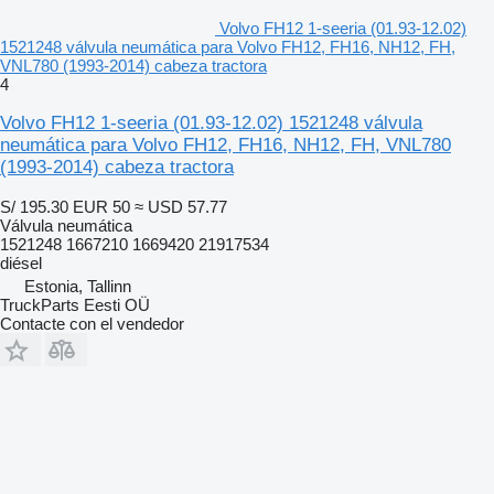
Volvo FH12 1-seeria (01.93-12.02)
1521248 válvula neumática para Volvo FH12, FH16, NH12, FH,
VNL780 (1993-2014) cabeza tractora
4
Volvo FH12 1-seeria (01.93-12.02) 1521248 válvula
neumática para Volvo FH12, FH16, NH12, FH, VNL780
(1993-2014) cabeza tractora
S/ 195.30
EUR 50
≈ USD 57.77
Válvula neumática
1521248 1667210 1669420 21917534
diésel
Estonia, Tallinn
TruckParts Eesti OÜ
Contacte con el vendedor