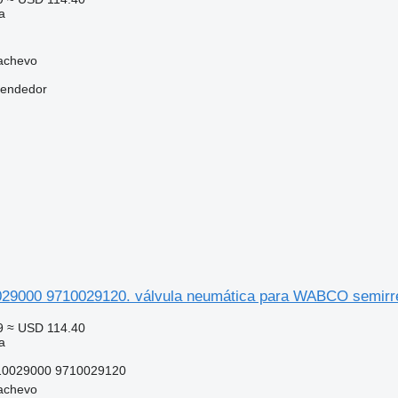
a
achevo
vendedor
9000 9710029120. válvula neumática para WABCO semirr
9
≈ USD 114.40
a
10029000 9710029120
achevo