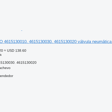
4615130010. 4615130030. 4615130020 válvula neumática 
20
≈ USD 138.60
a
15130030. 4615130020
achevo
vendedor