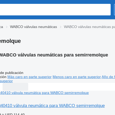
ca
WABCO válvulas neumáticas
WABCO válvulas neumáticas p
emolque
WABCO válvulas neumáticas para semirremolque
de publicación
ción
Más caro en parte superior
Menos caro en parte superior
Año de f
superior
0410 válvula neumática para WABCO semirremolque
9
≈ USD 114.40