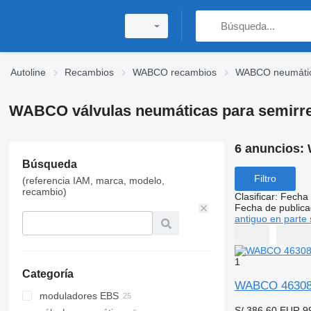
Autoline
Recambios
WABCO recambios
WABCO neumáti
WABCO válvulas neumáticas para semirr
6 anuncios:
Búsqueda
Filtro
(referencia IAM, marca, modelo,
recambio)
Clasificar
:
Fecha 
Fecha de publica
antiguo en parte 
1
Categoría
WABCO 463084
moduladores EBS
S/ 386.60
EUR 9