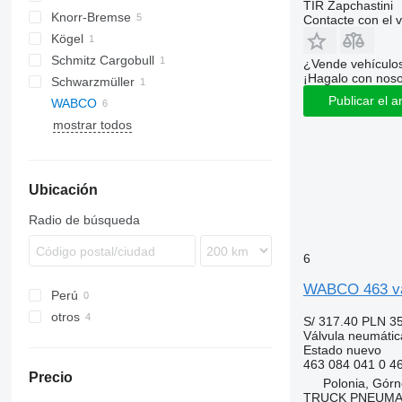
TIR Zapchastini
Knorr-Bremse
Contacte con el 
Kögel
Schmitz Cargobull
¿Vende vehículo
¡Hagalo con noso
Schwarzmüller
Publicar el a
WABCO
mostrar todos
Ubicación
Radio de búsqueda
6
WABCO 463 vál
Perú
otros
S/ 317.40
PLN 3
Válvula neumátic
Ucrania
Estado
nuevo
463 084 041 0 4
Precio
Polonia, Gór
TRUCK PNEUMA