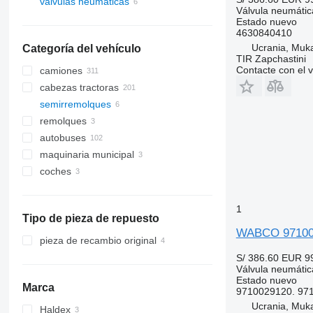
válvulas neumáticas
Válvula neumátic
Estado
nuevo
4630840410
Ucrania, Muk
Categoría del vehículo
TIR Zapchastini
Contacte con el 
camiones
cabezas tractoras
semirremolques
remolques
autobuses
maquinaria municipal
coches
vehículos municipales
camiones de basura
1
Tipo de pieza de repuesto
WABCO 971002
pieza de recambio original
S/ 386.60
EUR 9
Válvula neumátic
Estado
nuevo
Marca
9710029120. 97
Ucrania, Muk
Haldex