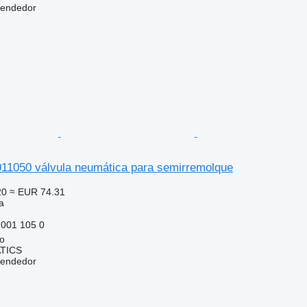
vendedor
1050 válvula neumática para semirremolque
20
≈ EUR 74.31
a
001 105 0
no
TICS
vendedor