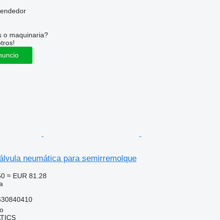
vendedor
s o maquinaria?
tros!
nuncio
vula neumática para semirremolque
50
≈ EUR 81.28
a
630840410
no
TICS