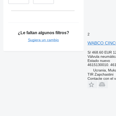
¿Le faltan algunos filtros?
2
Sugiera un cambio
WABCO CINCO 
S/ 468.60
EUR 1
Válvula neumátic
Estado
nuevo
4615130010. 46
Ucrania, Muk
TIR Zapchastini
Contacte con el 