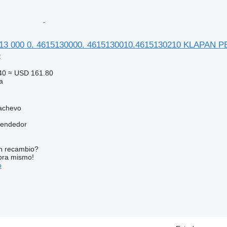
3 000 0. 4615130000. 4615130010.4615130210 KLAPAN PE
e
40
≈ USD 161.80
a
achevo
vendedor
n recambio?
ora mismo!
o