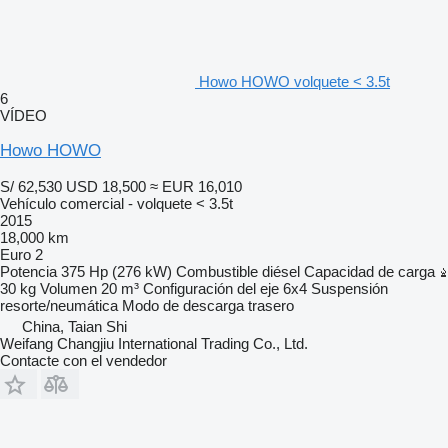
Howo HOWO volquete < 3.5t
6
VÍDEO
Howo HOWO
S/ 62,530
USD 18,500
≈ EUR 16,010
Vehículo comercial - volquete < 3.5t
2015
18,000 km
Euro 2
Potencia
375 Hp (276 kW)
Combustible
diésel
Capacidad de carga
30 kg
Volumen
20 m³
Configuración del eje
6x4
Suspensión
resorte/neumática
Modo de descarga
trasero
China, Taian Shi
Weifang Changjiu International Trading Co., Ltd.
Contacte con el vendedor