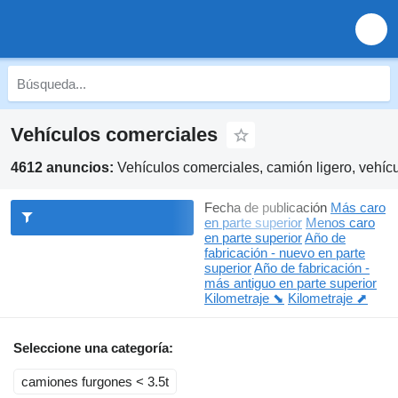
Vehículos comerciales
4612 anuncios:
Vehículos comerciales, camión ligero, vehícu
Fecha de publicación
Más caro
en parte superior
Menos caro
en parte superior
Año de
fabricación - nuevo en parte
superior
Año de fabricación -
más antiguo en parte superior
Kilometraje ⬊
Kilometraje ⬈
Seleccione una categoría:
camiones furgones < 3.5t