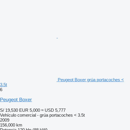
Peugeot Boxer grúa portacoches <
3.5t
6
Peugeot Boxer
S/ 19,530
EUR 5,000
≈ USD 5,777
Vehículo comercial - grúa portacoches < 3.5t
2009
156,000 km
Potencia
120 Hp (88 kW)