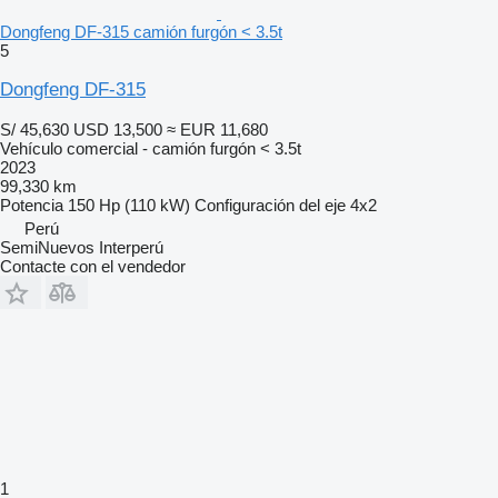
Dongfeng DF-315 camión furgón < 3.5t
5
Dongfeng DF-315
S/ 45,630
USD 13,500
≈ EUR 11,680
Vehículo comercial - camión furgón < 3.5t
2023
99,330 km
Potencia
150 Hp (110 kW)
Configuración del eje
4x2
Perú
SemiNuevos Interperú
Contacte con el vendedor
1