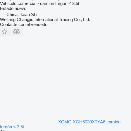
Vehículo comercial - camión furgón < 3.5t
Estado
nuevo
China, Taian Shi
Weifang Changjiu International Trading Co., Ltd.
Contacte con el vendedor
XCMG XGH5030XTYA6 camión
furgón < 3.5t