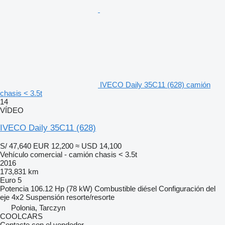
IVECO Daily 35C11 (628) camión
chasis < 3.5t
14
VÍDEO
IVECO Daily 35C11 (628)
S/ 47,640
EUR 12,200
≈ USD 14,100
Vehículo comercial - camión chasis < 3.5t
2016
173,831 km
Euro 5
Potencia
106.12 Hp (78 kW)
Combustible
diésel
Configuración del
eje
4x2
Suspensión
resorte/resorte
Polonia, Tarczyn
COOLCARS
Contacte con el vendedor