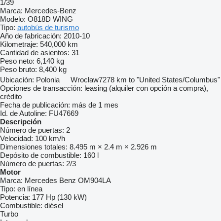
1/39
Marca:
Mercedes-Benz
Modelo:
O818D WING
Tipo:
autobús de turismo
Año de fabricación:
2010-10
Kilometraje:
540,000 km
Cantidad de asientos:
31
Peso neto:
6,140 kg
Peso bruto:
8,400 kg
Ubicación:
Polonia
Wrocław
7278 km to "United States/Columbus"
Opciones de transacción:
leasing (alquiler con opción a compra),
crédito
Fecha de publicación:
más de 1 mes
Id. de Autoline:
FU47669
Descripción
Número de puertas:
2
Velocidad:
100 km/h
Dimensiones totales:
8.495 m × 2.4 m × 2.926 m
Depósito de combustible:
160 l
Número de puertas:
2/3
Motor
Marca:
Mercedes Benz OM904LA
Tipo:
en línea
Potencia:
177 Hp (130 kW)
Combustible:
diésel
Turbo