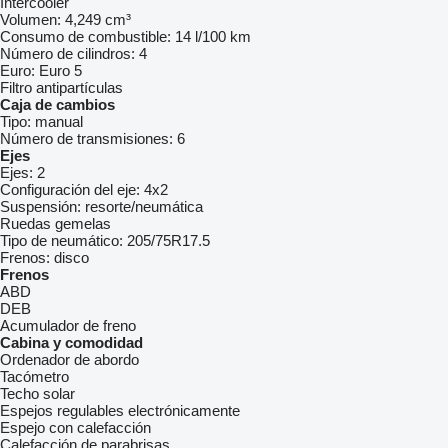
Intercooler
Volumen:
4,249 cm³
Consumo de combustible:
14 l/100 km
Número de cilindros:
4
Euro:
Euro 5
Filtro antipartículas
Caja de cambios
Tipo:
manual
Número de transmisiones:
6
Ejes
Ejes:
2
Configuración del eje:
4x2
Suspensión:
resorte/neumática
Ruedas gemelas
Tipo de neumático:
205/75R17.5
Frenos:
disco
Frenos
ABD
DEB
Acumulador de freno
Cabina y comodidad
Ordenador de abordo
Tacómetro
Techo solar
Espejos regulables electrónicamente
Espejo con calefacción
Calefacción de parabrisas