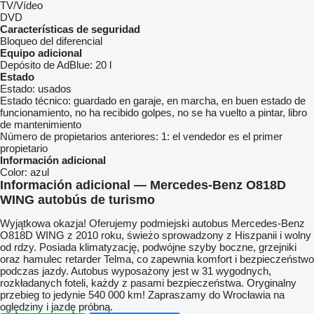
TV/Vídeo
DVD
Características de seguridad
Bloqueo del diferencial
Equipo adicional
Depósito de AdBlue:
20 l
Estado
Estado:
usados
Estado técnico:
guardado en garaje, en marcha, en buen estado de
funcionamiento, no ha recibido golpes, no se ha vuelto a pintar, libro
de mantenimiento
Número de propietarios anteriores:
1: el vendedor es el primer
propietario
Información adicional
Color:
azul
Información adicional — Mercedes-Benz O818D
WING autobús de turismo
Wyjątkowa okazja! Oferujemy podmiejski autobus Mercedes-Benz
O818D WING z 2010 roku, świeżo sprowadzony z Hiszpanii i wolny
od rdzy. Posiada klimatyzację, podwójne szyby boczne, grzejniki
oraz hamulec retarder Telma, co zapewnia komfort i bezpieczeństwo
podczas jazdy. Autobus wyposażony jest w 31 wygodnych,
rozkładanych foteli, każdy z pasami bezpieczeństwa. Oryginalny
przebieg to jedynie 540 000 km! Zapraszamy do Wrocławia na
oględziny i jazdę próbną.