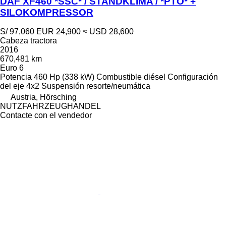
DAF XF460 *SSC* / STANDKLIMA / *PTO* +
SILOKOMPRESSOR
S/ 97,060
EUR 24,900
≈ USD 28,600
Cabeza tractora
2016
670,481 km
Euro 6
Potencia
460 Hp (338 kW)
Combustible
diésel
Configuración
del eje
4x2
Suspensión
resorte/neumática
Austria, Hörsching
NUTZFAHRZEUGHANDEL
Contacte con el vendedor