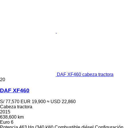
DAF XF460 cabeza tractora
20
DAF XF460
S/ 77,570
EUR 19,900
≈ USD 22,860
Cabeza tractora
2015
638,600 km
Euro 6
Potencia
463 Hp (340 kW)
Combustible
diésel
Configuración