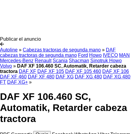
Publicar el anuncio
Autoline
»
Cabezas tractoras de segunda mano
»
DAF
cabezas tractoras de segunda mano
Ford
Howo
IVECO
MAN
Mercedes-Benz
Renault
Scania
Shacman
Sinotruk Howo
Volvo
»
DAF XF 106.460 SC, Automatik, Retarder cabeza
tractora
DAF XF
DAF XF 105
DAF XF 105 460
DAF XF 106
DAF XF 460
DAF XF 480
DAF XG
DAF XG 480
DAF XG 480
FT
DAF XG+
»
DAF XF 106.460 SC,
Automatik, Retarder cabeza
tractora