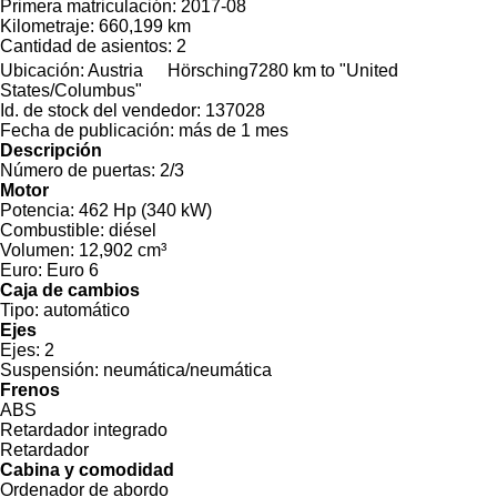
Primera matriculación:
2017-08
Kilometraje:
660,199 km
Cantidad de asientos:
2
Ubicación:
Austria
Hörsching
7280 km to "United
States/Columbus"
Id. de stock del vendedor:
137028
Fecha de publicación:
más de 1 mes
Descripción
Número de puertas:
2/3
Motor
Potencia:
462 Hp (340 kW)
Combustible:
diésel
Volumen:
12,902 cm³
Euro:
Euro 6
Caja de cambios
Tipo:
automático
Ejes
Ejes:
2
Suspensión:
neumática/neumática
Frenos
ABS
Retardador integrado
Retardador
Cabina y comodidad
Ordenador de abordo