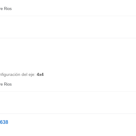
re Rios
figuración del eje
4x4
re Rios
2638