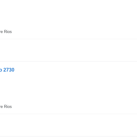
re Rios
o 2730
re Rios