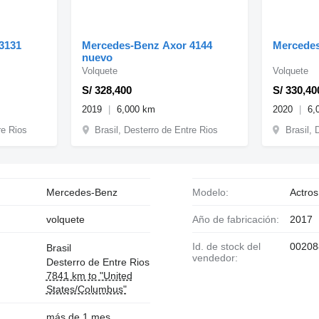
3131
Mercedes-Benz Axor 4144
Mercedes
nuevo
Volquete
Volquete
S/ 328,400
S/ 330,40
2019
6,000 km
2020
6,
re Rios
Brasil, Desterro de Entre Rios
Brasil, 
Mercedes-Benz
Modelo:
Actro
volquete
Año de fabricación:
2017
Id. de stock del
00208
Brasil
vendedor:
Desterro de Entre Rios
7841 km to "United
States/Columbus"
más de 1 mes