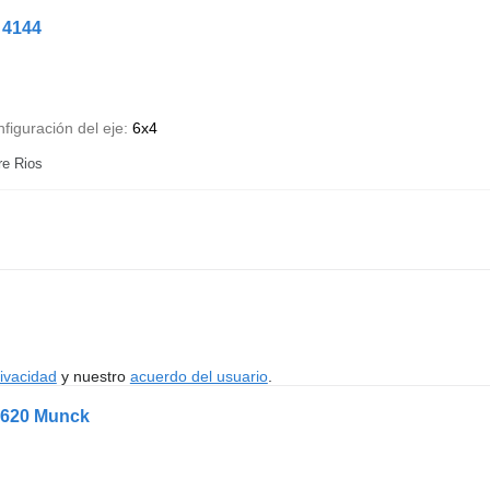
 4144
figuración del eje
6x4
re Rios
rivacidad
y nuestro
acuerdo del usuario
.
1620 Munck