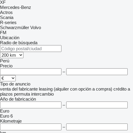
XF
Mercedes-Benz
Actros
Scania
R-series
Schwarzmüller
Volvo
FM
Ubicación
Radio de búsqueda
Perú
Precio
–
Tipo de anuncio
venta
del fabricante
leasing (alquiler con opción a compra)
crédito
a
plazos
permuta
intercambio
Año de fabricación
–
Euro
Euro 6
Kilometraje
–
km