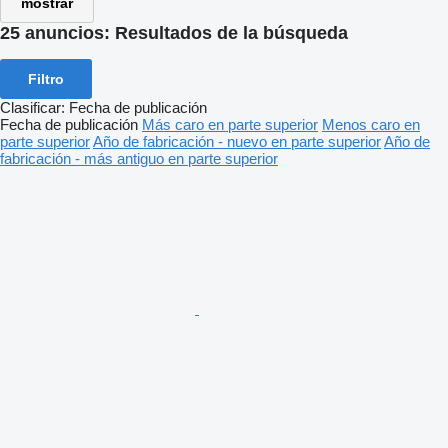
mostrar
25 anuncios:
Resultados de la búsqueda
Filtro
Clasificar
:
Fecha de publicación
Fecha de publicación
Más caro en parte superior
Menos caro en
parte superior
Año de fabricación - nuevo en parte superior
Año de
fabricación - más antiguo en parte superior