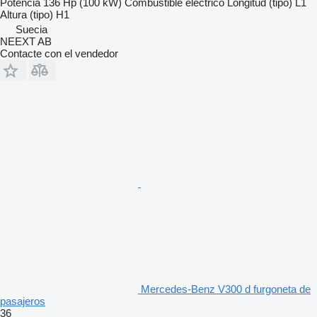
Potencia
136 Hp (100 kW)
Combustible
eléctrico
Longitud (tipo)
L1
Altura (tipo)
H1
Suecia
NEEXT AB
Contacte con el vendedor
Mercedes-Benz V300 d furgoneta de
pasajeros
36