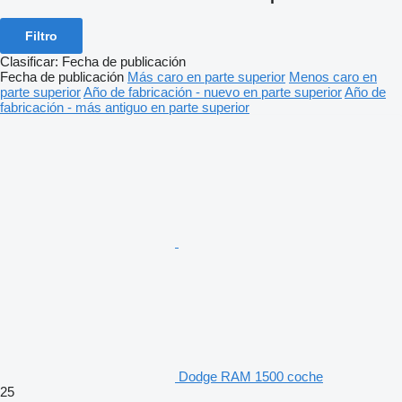
Filtro
Clasificar
:
Fecha de publicación
Fecha de publicación
Más caro en parte superior
Menos caro en
parte superior
Año de fabricación - nuevo en parte superior
Año de
fabricación - más antiguo en parte superior
Dodge RAM 1500 coche
25