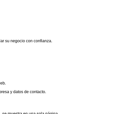
llar su negocio con confianza.
web.
presa y datos de contacto.
a, se muestra en una sola página.