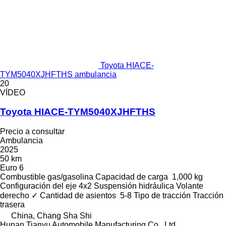
Toyota HIACE-
TYM5040XJHFTHS ambulancia
20
VÍDEO
Toyota HIACE-TYM5040XJHFTHS
Precio a consultar
Ambulancia
2025
50 km
Euro 6
Combustible
gas/gasolina
Capacidad de carga
1,000 kg
Configuración del eje
4x2
Suspensión
hidráulica
Volante
derecho
✓
Cantidad de asientos
5-8
Tipo de tracción
Tracción
trasera
China, Chang Sha Shi
Hunan Tianyu Automobile Manufacturing Co., Ltd.