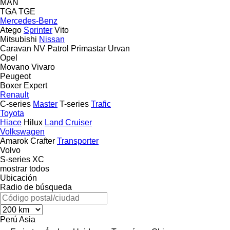
MAN
TGA
TGE
Mercedes-Benz
Atego
Sprinter
Vito
Mitsubishi
Nissan
Caravan
NV
Patrol
Primastar
Urvan
Opel
Movano
Vivaro
Peugeot
Boxer
Expert
Renault
C-series
Master
T-series
Trafic
Toyota
Hiace
Hilux
Land Cruiser
Volkswagen
Amarok
Crafter
Transporter
Volvo
S-series
XC
mostrar todos
Ubicación
Radio de búsqueda
Perú
Asia