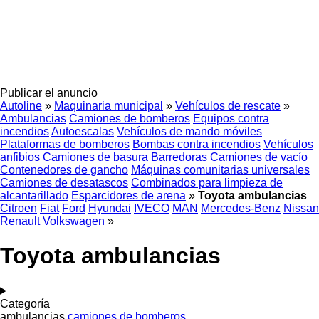
Publicar el anuncio
Autoline
»
Maquinaria municipal
»
Vehículos de rescate
»
Ambulancias
Camiones de bomberos
Equipos contra
incendios
Autoescalas
Vehículos de mando móviles
Plataformas de bomberos
Bombas contra incendios
Vehículos
anfibios
Camiones de basura
Barredoras
Camiones de vacío
Contenedores de gancho
Máquinas comunitarias universales
Camiones de desatascos
Combinados para limpieza de
alcantarillado
Esparcidores de arena
»
Toyota ambulancias
Citroen
Fiat
Ford
Hyundai
IVECO
MAN
Mercedes-Benz
Nissan
Renault
Volkswagen
»
Toyota ambulancias
Categoría
ambulancias
camiones de bomberos