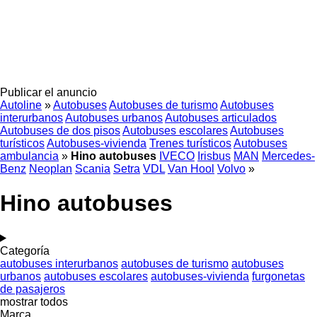
Publicar el anuncio
Autoline
»
Autobuses
Autobuses de turismo
Autobuses
interurbanos
Autobuses urbanos
Autobuses articulados
Autobuses de dos pisos
Autobuses escolares
Autobuses
turísticos
Autobuses-vivienda
Trenes turísticos
Autobuses
ambulancia
»
Hino autobuses
IVECO
Irisbus
MAN
Mercedes-
Benz
Neoplan
Scania
Setra
VDL
Van Hool
Volvo
»
Hino autobuses
Categoría
autobuses interurbanos
autobuses de turismo
autobuses
urbanos
autobuses escolares
autobuses-vivienda
furgonetas
de pasajeros
mostrar todos
Marca