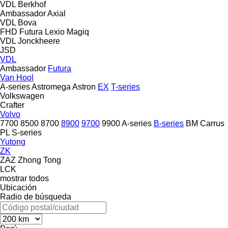
VDL Berkhof
Ambassador
Axial
VDL Bova
FHD
Futura
Lexio
Magiq
VDL Jonckheere
JSD
VDL
Ambassador
Futura
Van Hool
A-series
Astromega
Astron
EX
T-series
Volkswagen
Crafter
Volvo
7700
8500
8700
8900
9700
9900
A-series
B-series
BM
Carrus
PL
S-series
Yutong
ZK
ZAZ
Zhong Tong
LCK
mostrar todos
Ubicación
Radio de búsqueda