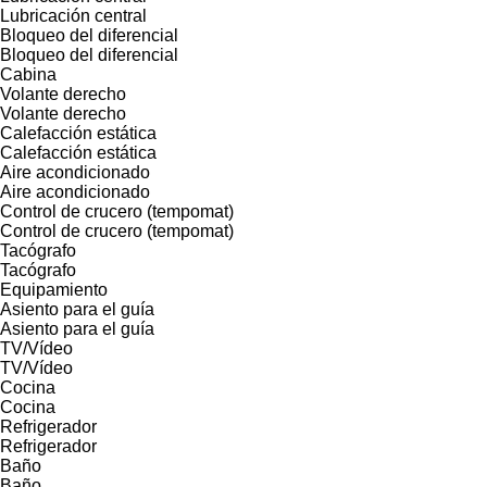
Lubricación central
Bloqueo del diferencial
Bloqueo del diferencial
Cabina
Volante derecho
Volante derecho
Calefacción estática
Calefacción estática
Aire acondicionado
Aire acondicionado
Control de crucero (tempomat)
Control de crucero (tempomat)
Tacógrafo
Tacógrafo
Equipamiento
Asiento para el guía
Asiento para el guía
TV/Vídeo
TV/Vídeo
Cocina
Cocina
Refrigerador
Refrigerador
Baño
Baño