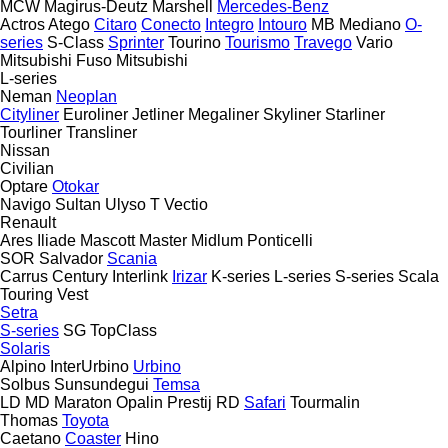
MCW
Magirus-Deutz
Marshell
Mercedes-Benz
Actros
Atego
Citaro
Conecto
Integro
Intouro
MB
Mediano
O-
series
S-Class
Sprinter
Tourino
Tourismo
Travego
Vario
Mitsubishi Fuso
Mitsubishi
L-series
Neman
Neoplan
Cityliner
Euroliner
Jetliner
Megaliner
Skyliner
Starliner
Tourliner
Transliner
Nissan
Civilian
Optare
Otokar
Navigo
Sultan
Ulyso T
Vectio
Renault
Ares
Iliade
Mascott
Master
Midlum
Ponticelli
SOR
Salvador
Scania
Carrus
Century
Interlink
Irizar
K-series
L-series
S-series
Scala
Touring
Vest
Setra
S-series
SG
TopClass
Solaris
Alpino
InterUrbino
Urbino
Solbus
Sunsundegui
Temsa
LD
MD
Maraton
Opalin
Prestij
RD
Safari
Tourmalin
Thomas
Toyota
Caetano
Coaster
Hino