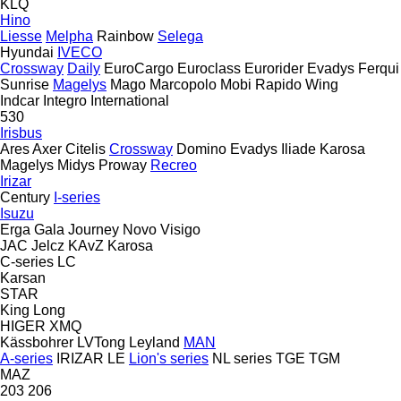
KLQ
Hino
Liesse
Melpha
Rainbow
Selega
Hyundai
IVECO
Crossway
Daily
EuroCargo
Euroclass
Eurorider
Evadys
Ferqui
Sunrise
Magelys
Mago
Marcopolo
Mobi
Rapido
Wing
Indcar
Integro
International
530
Irisbus
Ares
Axer
Citelis
Crossway
Domino
Evadys
Iliade
Karosa
Magelys
Midys
Proway
Recreo
Irizar
Century
I-series
Isuzu
Erga
Gala
Journey
Novo
Visigo
JAC
Jelcz
KAvZ
Karosa
C-series
LC
Karsan
STAR
King Long
HIGER
XMQ
Kässbohrer
LVTong
Leyland
MAN
A-series
IRIZAR
LE
Lion's series
NL series
TGE
TGM
MAZ
203
206