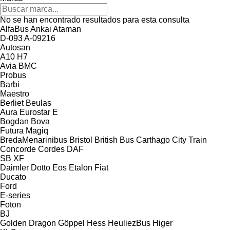
No se han encontrado resultados para esta consulta
AlfaBus
Ankai
Ataman
D-093
A-09216
Autosan
A10
H7
Avia
BMC
Probus
Barbi
Maestro
Berliet
Beulas
Aura
Eurostar E
Bogdan
Bova
Futura
Magiq
BredaMenarinibus
Bristol
British Bus
Carthago
City Train
Concorde
Cordes
DAF
SB
XF
Daimler
Dotto
Eos
Etalon
Fiat
Ducato
Ford
E-series
Foton
BJ
Golden Dragon
Göppel
Hess
HeuliezBus
Higer