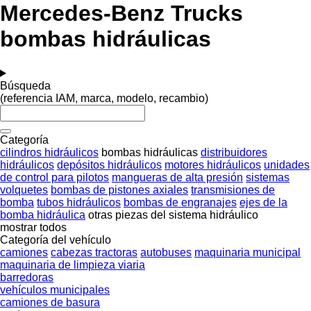
Mercedes-Benz Trucks
bombas hidráulicas
Búsqueda
(referencia IAM, marca, modelo, recambio)
Categoría
cilindros hidráulicos
bombas hidráulicas
distribuidores
hidráulicos
depósitos hidráulicos
motores hidráulicos
unidades
de control para pilotos
mangueras de alta presión
sistemas
volquetes
bombas de pistones axiales
transmisiones de
bomba
tubos hidráulicos
bombas de engranajes
ejes de la
bomba hidráulica
otras piezas del sistema hidráulico
mostrar todos
Categoría del vehículo
camiones
cabezas tractoras
autobuses
maquinaria municipal
maquinaria de limpieza viaria
barredoras
vehículos municipales
camiones de basura