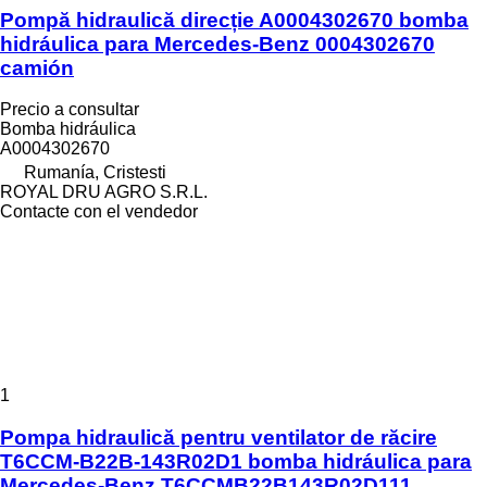
Pompă hidraulică direcție A0004302670 bomba
hidráulica para Mercedes-Benz 0004302670
camión
Precio a consultar
Bomba hidráulica
A0004302670
Rumanía, Cristesti
ROYAL DRU AGRO S.R.L.
Contacte con el vendedor
1
Pompa hidraulică pentru ventilator de răcire
T6CCM-B22B-143R02D1 bomba hidráulica para
Mercedes-Benz T6CCMB22B143R02D111