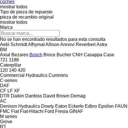
coches
mostrar todos
Tipo de pieza de repuesto
pieza de recambio original
mostrar todos
Marca
No se han encontrado resultados para esta consulta
Aebi Schmidt
Afhymat
Allison
Annovi Reverberi
Astra
BM
Axial
Bezares
Bosch
Broce
Bucher
CNH
Casappa
Case
721
1188
Caterpillar
120
140
420
Commercial Hydraulics
Cummins
C-series
DAF
CF
LF
XF
DTR
Daikin
Danfoss
David Brown
Demag
AC
Denison Hydraulics
Dowty
Eaton
Eckerle
Edbro
Epsilon
FAUN
FMC
Fiat
Fiat-Hitachi
Ford
Fresia
GINAF
M series
Grove
RT