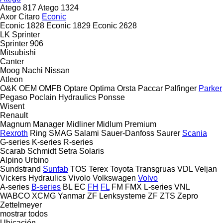
Atego 817
Atego 1324
Axor
Citaro
Econic
Econic 1828
Econic 1829
Econic 2628
LK
Sprinter
Sprinter 906
Mitsubishi
Canter
Moog
Nachi
Nissan
Atleon
O&K
OEM
OMFB
Optare
Optima
Orsta
Paccar
Palfinger
Parker
Pegaso
Poclain Hydraulics
Ponsse
Wisent
Renault
Magnum
Manager
Midliner
Midlum
Premium
Rexroth
Ring
SMAG
Salami
Sauer-Danfoss
Saurer
Scania
G-series
K-series
R-series
Scarab
Schmidt
Setra
Solaris
Alpino
Urbino
Sundstrand
Sunfab
TOS
Terex
Toyota
Transgruas
VDL
Veljan
Vickers Hydraulics
Vivolo
Volkswagen
Volvo
A-series
B-series
BL
EC
FH
FL
FM
FMX
L-series
VNL
WABCO
XCMG
Yanmar
ZF Lenksysteme
ZF
ZTS
Zepro
Zettelmeyer
mostrar todos
Ubicación