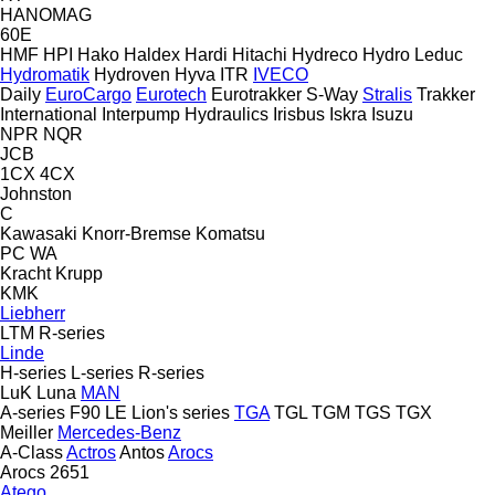
HANOMAG
60E
HMF
HPI
Hako
Haldex
Hardi
Hitachi
Hydreco
Hydro Leduc
Hydromatik
Hydroven
Hyva
ITR
IVECO
Daily
EuroCargo
Eurotech
Eurotrakker
S-Way
Stralis
Trakker
International
Interpump Hydraulics
Irisbus
Iskra
Isuzu
NPR
NQR
JCB
1CX
4CX
Johnston
C
Kawasaki
Knorr-Bremse
Komatsu
PC
WA
Kracht
Krupp
KMK
Liebherr
LTM
R-series
Linde
H-series
L-series
R-series
LuK
Luna
MAN
A-series
F90
LE
Lion's series
TGA
TGL
TGM
TGS
TGX
Meiller
Mercedes-Benz
A-Class
Actros
Antos
Arocs
Arocs 2651
Atego