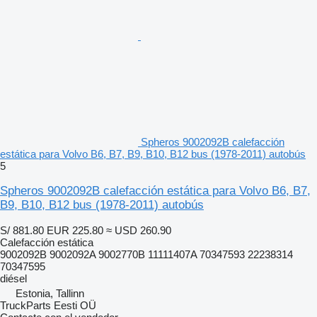
Spheros 9002092B calefacción
estática para Volvo B6, B7, B9, B10, B12 bus (1978-2011) autobús
5
Spheros 9002092B calefacción estática para Volvo B6, B7,
B9, B10, B12 bus (1978-2011) autobús
S/ 881.80
EUR 225.80
≈ USD 260.90
Calefacción estática
9002092B 9002092A 9002770B 11111407A 70347593 22238314
70347595
diésel
Estonia, Tallinn
TruckParts Eesti OÜ