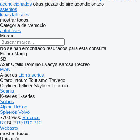
acondicionados
otras piezas de aire acondicionado
asientos
lunas laterales
mostrar todos
Categoría del vehículo
autobuses
Marca
No se han encontrado resultados para esta consulta
Futura
Magiq
SB
Axer
Citelis
Domino
Evadys
Karosa
Recreo
MAN
A-series
Lion's series
Citaro
Intouro
Tourismo
Travego
Cityliner
Jetliner
Skyliner
Tourliner
Scania
K-series
L-series
Solaris
Alpino
Urbino
Spheros
Volvo
7700
9900
B-series
B7
B8R
B9
B10
B12
Webasto
mostrar todos
Ubicación