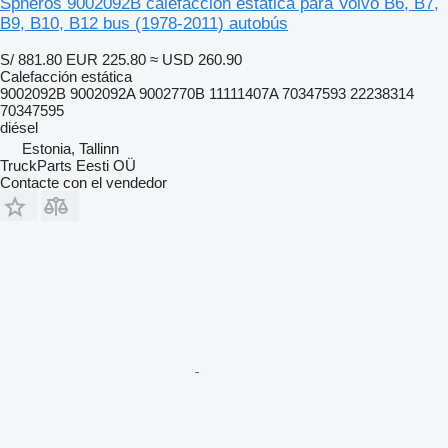
Spheros 9002092B calefacción estática para Volvo B6, B7,
B9, B10, B12 bus (1978-2011) autobús
S/ 881.80
EUR 225.80
≈ USD 260.90
Calefacción estática
9002092B 9002092A 9002770B 11111407A 70347593 22238314
70347595
diésel
Estonia, Tallinn
TruckParts Eesti OÜ
Contacte con el vendedor