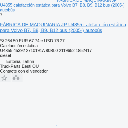
FÁBRICA DE MAQUINARIA JP
U4855 calefacción estática para Volvo B7, B8, B9, B12 bus (2005-)
autobús
7
FÁBRICA DE MAQUINARIA JP U4855 calefacción estática
para Volvo B7, B8, B9, B12 bus (2005-) autobús
S/ 264.50
EUR 67.74
≈ USD 78.27
Calefacción estática
U4855 45392 2710191A 80BL0 2119652 1852417
diésel
Estonia, Tallinn
TruckParts Eesti OÜ
Contacte con el vendedor