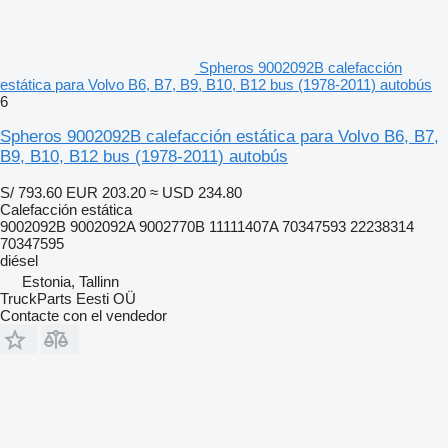
Spheros 9002092B calefacción
estática para Volvo B6, B7, B9, B10, B12 bus (1978-2011) autobús
6
Spheros 9002092B calefacción estática para Volvo B6, B7,
B9, B10, B12 bus (1978-2011) autobús
S/ 793.60
EUR 203.20
≈ USD 234.80
Calefacción estática
9002092B 9002092A 9002770B 11111407A 70347593 22238314
70347595
diésel
Estonia, Tallinn
TruckParts Eesti OÜ
Contacte con el vendedor