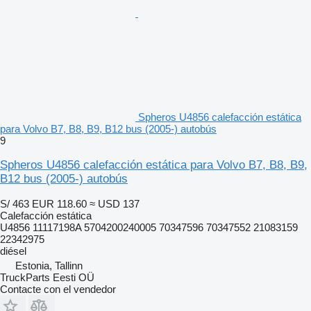
Spheros U4856 calefacción estática
para Volvo B7, B8, B9, B12 bus (2005-) autobús
9
Spheros U4856 calefacción estática para Volvo B7, B8, B9,
B12 bus (2005-) autobús
S/ 463
EUR 118.60
≈ USD 137
Calefacción estática
U4856 11117198A 5704200240005 70347596 70347552 21083159
22342975
diésel
Estonia, Tallinn
TruckParts Eesti OÜ
Contacte con el vendedor