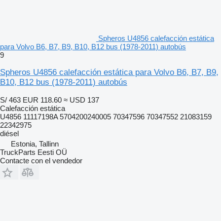
Spheros U4856 calefacción estática
para Volvo B6, B7, B9, B10, B12 bus (1978-2011) autobús
9
Spheros U4856 calefacción estática para Volvo B6, B7, B9,
B10, B12 bus (1978-2011) autobús
S/ 463
EUR 118.60
≈ USD 137
Calefacción estática
U4856 11117198A 5704200240005 70347596 70347552 21083159
22342975
diésel
Estonia, Tallinn
TruckParts Eesti OÜ
Contacte con el vendedor