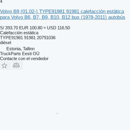
4
Volvo B9 (01.02-) TYPE91981 91981 calefacción estática
para Volvo B6, B7, B9, B10, B12 bus (1978-2011) autobús
S/ 393.70
EUR 100.80
≈ USD 116.50
Calefacción estática
TYPE91981 91981 20791036
diésel
Estonia, Tallinn
TruckParts Eesti OÜ
Contacte con el vendedor