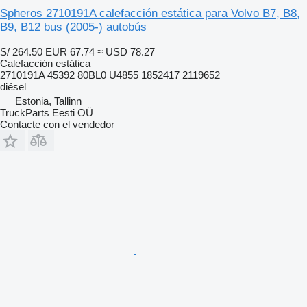
Spheros 2710191A calefacción estática para Volvo B7, B8,
B9, B12 bus (2005-) autobús
S/ 264.50
EUR 67.74
≈ USD 78.27
Calefacción estática
2710191A 45392 80BL0 U4855 1852417 2119652
diésel
Estonia, Tallinn
TruckParts Eesti OÜ
Contacte con el vendedor