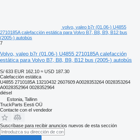
volvo, valeo b7r (01.06-) U4855
2710185A calefacción estática para Volvo B7, B8, B9, B12 bus
(2005-) autobús
7
Volvo, valeo b7r (01.06-) U4855 2710185A calefacción
estática para Volvo B7, B8, B9, B12 bus (2005-) autobús
S/ 633
EUR 162.10
≈ USD 187.30
Calefacción estática
U4855 2710185A 13210432 2607609 A0028353264 0028353264
A0028352964 0028352964
diésel
Estonia, Tallinn
TruckParts Eesti OÜ
Contacte con el vendedor
Suscríbase para recibir anuncios nuevos de esta sección