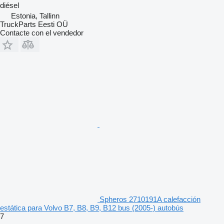
diésel
Estonia, Tallinn
TruckParts Eesti OÜ
Contacte con el vendedor
Spheros 2710191A calefacción
estática para Volvo B7, B8, B9, B12 bus (2005-) autobús
7