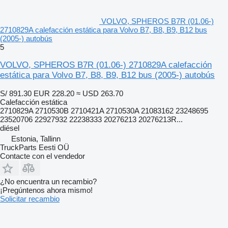
VOLVO, SPHEROS B7R (01.06-)
2710829A calefacción estática para Volvo B7, B8, B9, B12 bus
(2005-) autobús
5
VOLVO, SPHEROS B7R (01.06-) 2710829A calefacción
estática para Volvo B7, B8, B9, B12 bus (2005-) autobús
S/ 891.30
EUR 228.20
≈ USD 263.70
Calefacción estática
2710829A 2710530B 2710421A 2710530A 21083162 23248695
23520706 22927932 22238333 20276213 20276213R...
diésel
Estonia, Tallinn
TruckParts Eesti OÜ
Contacte con el vendedor
¿No encuentra un recambio?
¡Pregúntenos ahora mismo!
Solicitar recambio