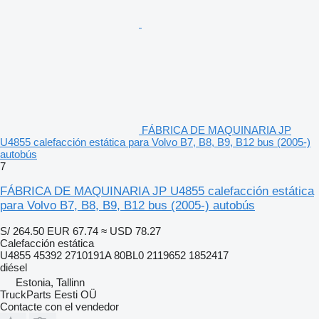
FÁBRICA DE MAQUINARIA JP
U4855 calefacción estática para Volvo B7, B8, B9, B12 bus (2005-)
autobús
7
FÁBRICA DE MAQUINARIA JP U4855 calefacción estática
para Volvo B7, B8, B9, B12 bus (2005-) autobús
S/ 264.50
EUR 67.74
≈ USD 78.27
Calefacción estática
U4855 45392 2710191A 80BL0 2119652 1852417
diésel
Estonia, Tallinn
TruckParts Eesti OÜ
Contacte con el vendedor