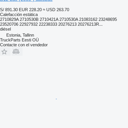
S/ 891.30
EUR 228.20
≈ USD 263.70
Calefacción estática
2710829A 2710530B 2710421A 2710530A 21083162 23248695
23520706 22927932 22238333 20276213 20276213R...
diésel
Estonia, Tallinn
TruckParts Eesti OÜ
Contacte con el vendedor