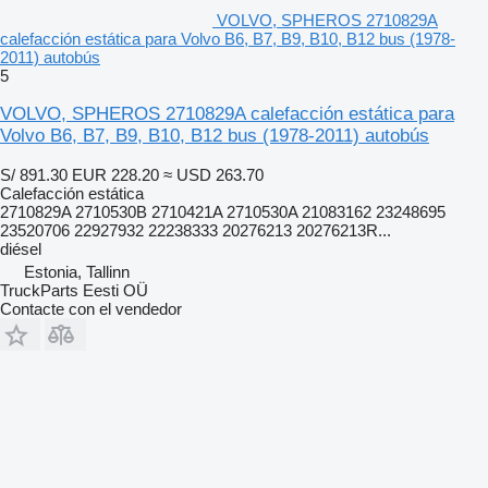
VOLVO, SPHEROS 2710829A
calefacción estática para Volvo B6, B7, B9, B10, B12 bus (1978-
2011) autobús
5
VOLVO, SPHEROS 2710829A calefacción estática para
Volvo B6, B7, B9, B10, B12 bus (1978-2011) autobús
S/ 891.30
EUR 228.20
≈ USD 263.70
Calefacción estática
2710829A 2710530B 2710421A 2710530A 21083162 23248695
23520706 22927932 22238333 20276213 20276213R...
diésel
Estonia, Tallinn
TruckParts Eesti OÜ
Contacte con el vendedor