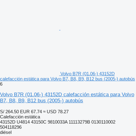
Volvo B7R (01.06-) 43152D
calefacción estática para Volvo B7, B8, B9, B12 bus (2005-) autobús
6
Volvo B7R (01.06-) 43152D calefacción estática para Volvo
B7, B8, B9, B12 bus (2005-) autobús
S/ 264.50
EUR 67.74
≈ USD 78.27
Calefacción estática
43152D U4814 43150C 9810033A 11113279B 0130110002
504118296
diésel