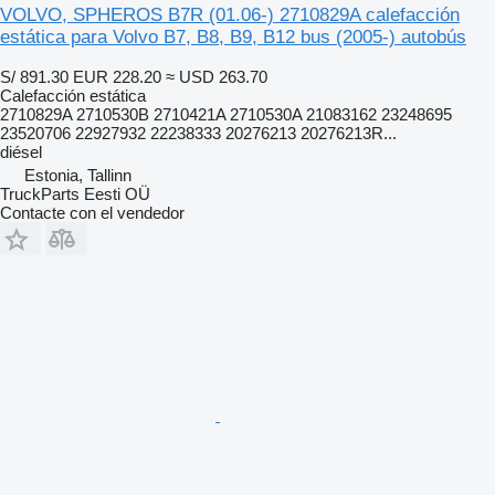
VOLVO, SPHEROS B7R (01.06-) 2710829A calefacción
estática para Volvo B7, B8, B9, B12 bus (2005-) autobús
S/ 891.30
EUR 228.20
≈ USD 263.70
Calefacción estática
2710829A 2710530B 2710421A 2710530A 21083162 23248695
23520706 22927932 22238333 20276213 20276213R...
diésel
Estonia, Tallinn
TruckParts Eesti OÜ
Contacte con el vendedor