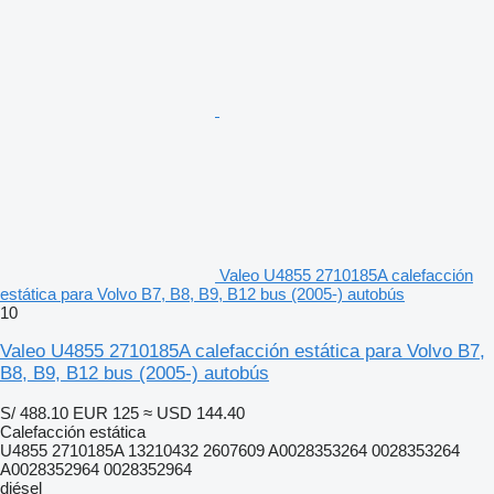
Valeo U4855 2710185A calefacción
estática para Volvo B7, B8, B9, B12 bus (2005-) autobús
10
Valeo U4855 2710185A calefacción estática para Volvo B7,
B8, B9, B12 bus (2005-) autobús
S/ 488.10
EUR 125
≈ USD 144.40
Calefacción estática
U4855 2710185A 13210432 2607609 A0028353264 0028353264
A0028352964 0028352964
diésel