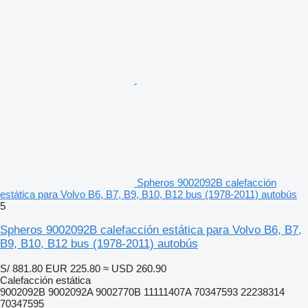
Spheros 9002092B calefacción
estática para Volvo B6, B7, B9, B10, B12 bus (1978-2011) autobús
5
Spheros 9002092B calefacción estática para Volvo B6, B7,
B9, B10, B12 bus (1978-2011) autobús
S/ 881.80
EUR 225.80
≈ USD 260.90
Calefacción estática
9002092B 9002092A 9002770B 11111407A 70347593 22238314
70347595