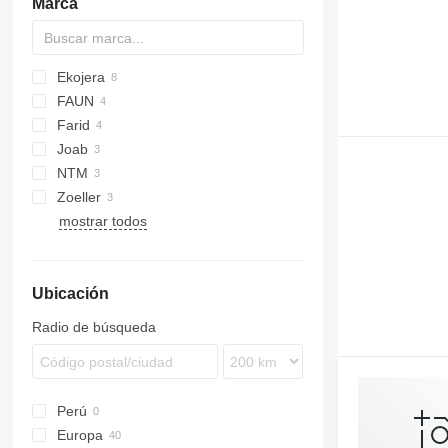
Marca
Ekojera
CF
FAUN
Farid
Joab
NTM
Anaconda
Econic
Zoeller
mostrar todos
Ubicación
Radio de búsqueda
Perú
Europa