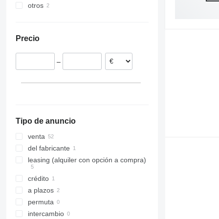
otros
Polonia
Países Bajos
Ucrania
Alemania
Precio
Rumanía
España
–
Suecia
Italia
Hungría
mostrar todos
Tipo de anuncio
venta
del fabricante
leasing (alquiler con opción a compra)
crédito
a plazos
permuta
intercambio