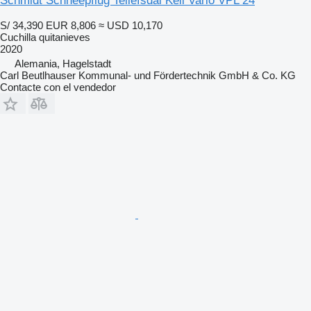
Schmidt Schneepflug Tellefsdal Keil Vario VPL 24
S/ 34,390
EUR 8,806
≈ USD 10,170
Cuchilla quitanieves
2020
Alemania, Hagelstadt
Carl Beutlhauser Kommunal- und Fördertechnik GmbH & Co. KG
Contacte con el vendedor