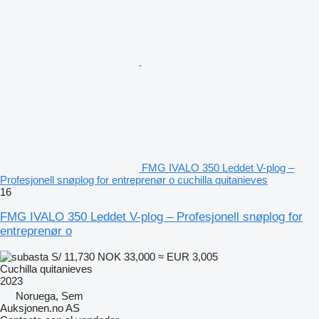
FMG IVALO 350 Leddet V-plog –
Profesjonell snøplog for entreprenør o cuchilla quitanieves
16
FMG IVALO 350 Leddet V-plog – Profesjonell snøplog for
entreprenør o
S/ 11,730
NOK 33,000
≈ EUR 3,005
Cuchilla quitanieves
2023
Noruega, Sem
Auksjonen.no AS