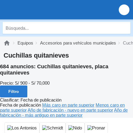
Equipos
Accesorios para vehículos municipales
Cuchi
Cuchillas quitanieves
684 anuncios:
Cuchillas quitanieves, placa
quitanieves
Precio:
S/ 900 - S/ 70,000
Filtro
Clasificar
:
Fecha de publicación
Fecha de publicación
Más caro en parte superior
Menos caro en
parte superior
Año de fabricación - nuevo en parte superior
Año de
fabricación - más antiguo en parte superior