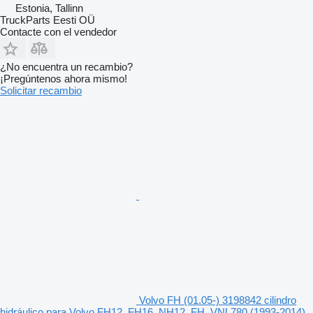
Estonia, Tallinn
TruckParts Eesti OÜ
Contacte con el vendedor
¿No encuentra un recambio?
¡Pregúntenos ahora mismo!
Solicitar recambio
Volvo FH (01.05-) 3198842 cilindro
hidráulico para Volvo FH12, FH16, NH12, FH, VNL780 (1993-2014)