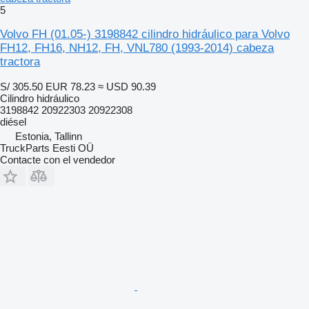
5
Volvo FH (01.05-) 3198842 cilindro hidráulico para Volvo
FH12, FH16, NH12, FH, VNL780 (1993-2014) cabeza
tractora
S/ 305.50
EUR 78.23
≈ USD 90.39
Cilindro hidráulico
3198842 20922303 20922308
diésel
Estonia, Tallinn
TruckParts Eesti OÜ
Contacte con el vendedor