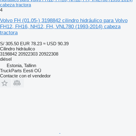
cabeza tractora
4
Volvo FH (01.05-) 3198842 cilindro hidráulico para Volvo
FH12, FH16, NH12, FH, VNL780 (1993-2014) cabeza
tractora
S/ 305.50
EUR 78.23
≈ USD 90.39
Cilindro hidráulico
3198842 20922303 20922308
diésel
Estonia, Tallinn
TruckParts Eesti OÜ
Contacte con el vendedor