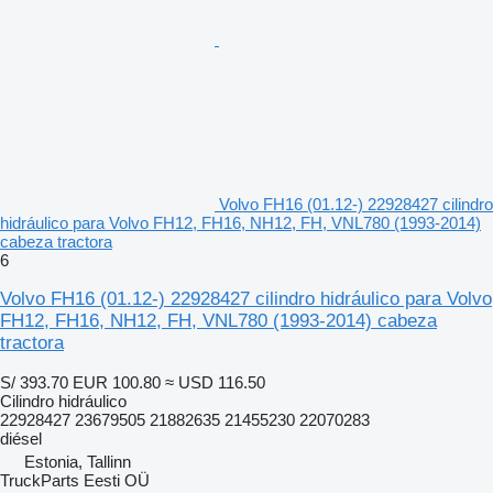
Volvo FH16 (01.12-) 22928427 cilindro
hidráulico para Volvo FH12, FH16, NH12, FH, VNL780 (1993-2014)
cabeza tractora
6
Volvo FH16 (01.12-) 22928427 cilindro hidráulico para Volvo
FH12, FH16, NH12, FH, VNL780 (1993-2014) cabeza
tractora
S/ 393.70
EUR 100.80
≈ USD 116.50
Cilindro hidráulico
22928427 23679505 21882635 21455230 22070283
diésel
Estonia, Tallinn
TruckParts Eesti OÜ