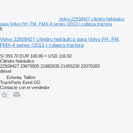
Volvo 22928427 cilindro hidráulico
para Volvo FH, FM, FMX-4 series (2013-) cabeza tractora
5
Volvo 22928427 cilindro hidráulico para Volvo FH, FM,
FMX-4 series (2013-) cabeza tractora
S/ 393.70
EUR 100.80
≈ USD 116.50
Cilindro hidráulico
22928427 23679505 21882635 21455230 22070283
diésel
Estonia, Tallinn
TruckParts Eesti OÜ
Contacte con el vendedor