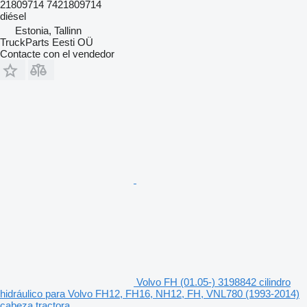
21809714 7421809714
diésel
Estonia, Tallinn
TruckParts Eesti OÜ
Contacte con el vendedor
Volvo FH (01.05-) 3198842 cilindro
hidráulico para Volvo FH12, FH16, NH12, FH, VNL780 (1993-2014)
cabeza tractora