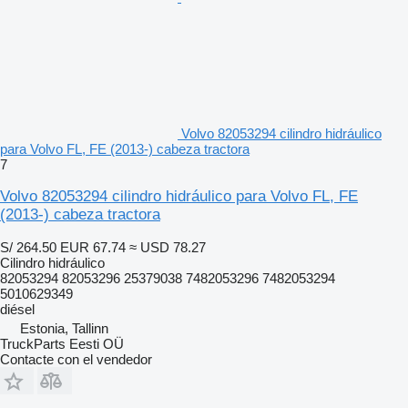
Volvo 82053294 cilindro hidráulico
para Volvo FL, FE (2013-) cabeza tractora
7
Volvo 82053294 cilindro hidráulico para Volvo FL, FE
(2013-) cabeza tractora
S/ 264.50
EUR 67.74
≈ USD 78.27
Cilindro hidráulico
82053294 82053296 25379038 7482053296 7482053294
5010629349
diésel
Estonia, Tallinn
TruckParts Eesti OÜ
Contacte con el vendedor