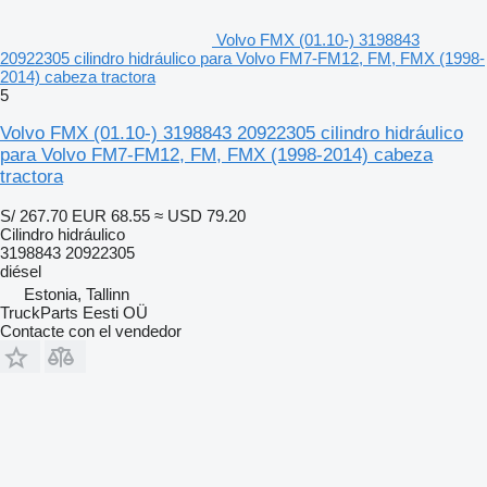
Volvo FMX (01.10-) 3198843
20922305 cilindro hidráulico para Volvo FM7-FM12, FM, FMX (1998-
2014) cabeza tractora
5
Volvo FMX (01.10-) 3198843 20922305 cilindro hidráulico
para Volvo FM7-FM12, FM, FMX (1998-2014) cabeza
tractora
S/ 267.70
EUR 68.55
≈ USD 79.20
Cilindro hidráulico
3198843 20922305
diésel
Estonia, Tallinn
TruckParts Eesti OÜ
Contacte con el vendedor