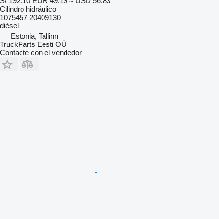
S/ 192.10
EUR 49.19
≈ USD 56.83
Cilindro hidráulico
1075457 20409130
diésel
Estonia, Tallinn
TruckParts Eesti OÜ
Contacte con el vendedor