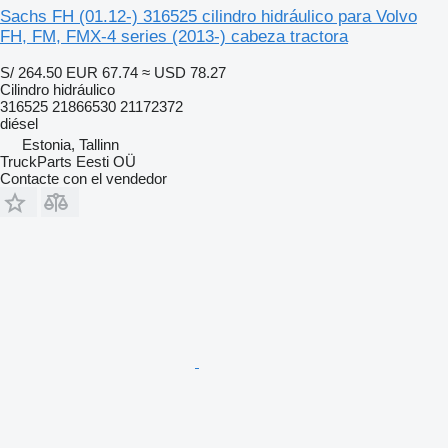
Sachs FH (01.12-) 316525 cilindro hidráulico para Volvo
FH, FM, FMX-4 series (2013-) cabeza tractora
S/ 264.50
EUR 67.74
≈ USD 78.27
Cilindro hidráulico
316525 21866530 21172372
diésel
Estonia, Tallinn
TruckParts Eesti OÜ
Contacte con el vendedor