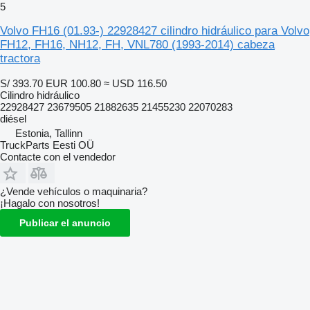
5
Volvo FH16 (01.93-) 22928427 cilindro hidráulico para Volvo
FH12, FH16, NH12, FH, VNL780 (1993-2014) cabeza
tractora
S/ 393.70
EUR 100.80
≈ USD 116.50
Cilindro hidráulico
22928427 23679505 21882635 21455230 22070283
diésel
Estonia, Tallinn
TruckParts Eesti OÜ
Contacte con el vendedor
¿Vende vehículos o maquinaria?
¡Hagalo con nosotros!
Publicar el anuncio