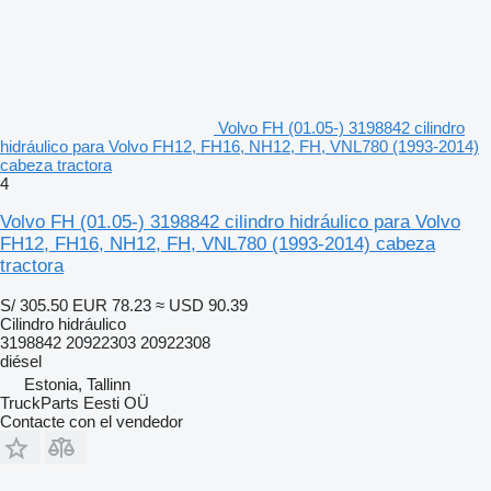
Volvo FH (01.05-) 3198842 cilindro
hidráulico para Volvo FH12, FH16, NH12, FH, VNL780 (1993-2014)
cabeza tractora
4
Volvo FH (01.05-) 3198842 cilindro hidráulico para Volvo
FH12, FH16, NH12, FH, VNL780 (1993-2014) cabeza
tractora
S/ 305.50
EUR 78.23
≈ USD 90.39
Cilindro hidráulico
3198842 20922303 20922308
diésel
Estonia, Tallinn
TruckParts Eesti OÜ
Contacte con el vendedor