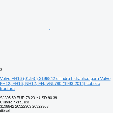
3
Volvo FH16 (01.93-) 3198842 cilindro hidráulico para Volvo
FH12, FH16, NH12, FH, VNL780 (1993-2014) cabeza
tractora
S/ 305.50
EUR 78.23
≈ USD 90.39
Cilindro hidráulico
3198842 20922303 20922308
diésel