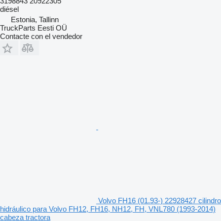
3198843 20922305
diésel
Estonia, Tallinn
TruckParts Eesti OÜ
Contacte con el vendedor
Volvo FH16 (01.93-) 22928427 cilindro
hidráulico para Volvo FH12, FH16, NH12, FH, VNL780 (1993-2014)
cabeza tractora