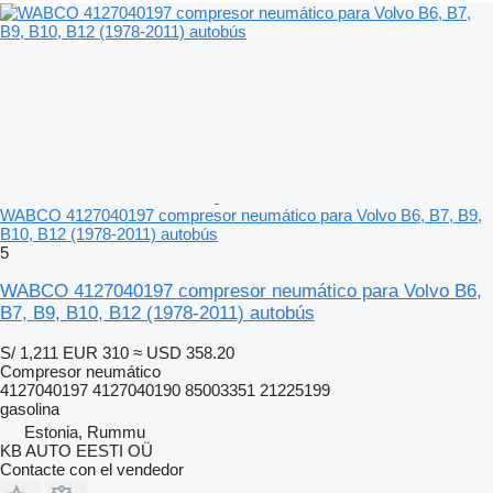
WABCO 4127040197 compresor neumático para Volvo B6, B7, B9,
B10, B12 (1978-2011) autobús
5
WABCO 4127040197 compresor neumático para Volvo B6,
B7, B9, B10, B12 (1978-2011) autobús
S/ 1,211
EUR 310
≈ USD 358.20
Compresor neumático
4127040197 4127040190 85003351 21225199
gasolina
Estonia, Rummu
KB AUTO EESTI OÜ
Contacte con el vendedor