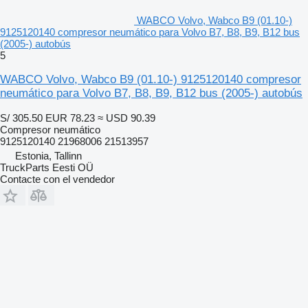
WABCO Volvo, Wabco B9 (01.10-)
9125120140 compresor neumático para Volvo B7, B8, B9, B12 bus
(2005-) autobús
5
WABCO Volvo, Wabco B9 (01.10-) 9125120140 compresor
neumático para Volvo B7, B8, B9, B12 bus (2005-) autobús
S/ 305.50
EUR 78.23
≈ USD 90.39
Compresor neumático
9125120140 21968006 21513957
Estonia, Tallinn
TruckParts Eesti OÜ
Contacte con el vendedor