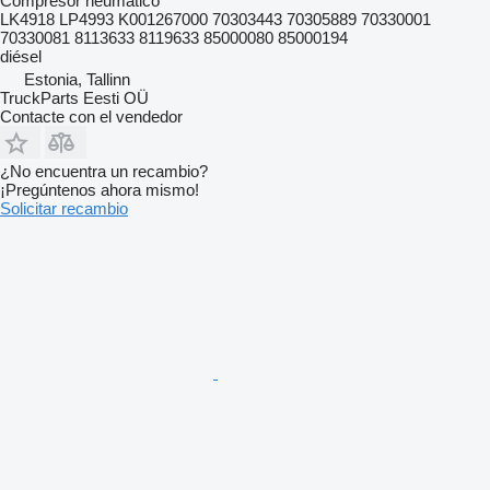
Compresor neumático
LK4918 LP4993 K001267000 70303443 70305889 70330001
70330081 8113633 8119633 85000080 85000194
diésel
Estonia, Tallinn
TruckParts Eesti OÜ
Contacte con el vendedor
¿No encuentra un recambio?
¡Pregúntenos ahora mismo!
Solicitar recambio