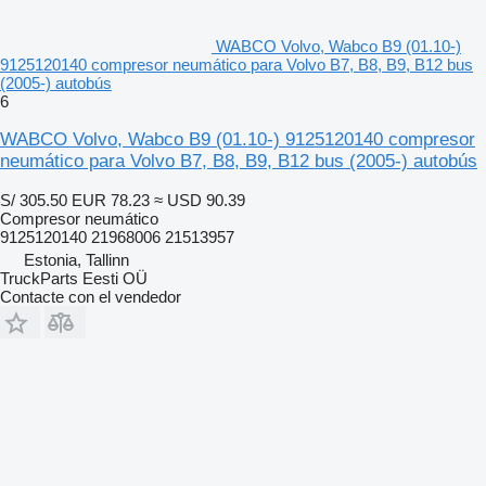
WABCO Volvo, Wabco B9 (01.10-)
9125120140 compresor neumático para Volvo B7, B8, B9, B12 bus
(2005-) autobús
6
WABCO Volvo, Wabco B9 (01.10-) 9125120140 compresor
neumático para Volvo B7, B8, B9, B12 bus (2005-) autobús
S/ 305.50
EUR 78.23
≈ USD 90.39
Compresor neumático
9125120140 21968006 21513957
Estonia, Tallinn
TruckParts Eesti OÜ
Contacte con el vendedor