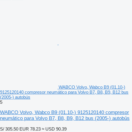
WABCO Volvo, Wabco B9 (01.10-)
9125120140 compresor neumático para Volvo B7, B8, B9, B12 bus
(2005-) autobús
5
WABCO Volvo, Wabco B9 (01.10-) 9125120140 compresor
neumático para Volvo B7, B8, B9, B12 bus (2005-) autobús
S/ 305.50
EUR 78.23
≈ USD 90.39