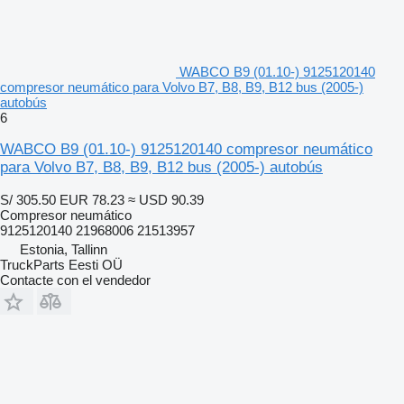
WABCO B9 (01.10-) 9125120140
compresor neumático para Volvo B7, B8, B9, B12 bus (2005-)
autobús
6
WABCO B9 (01.10-) 9125120140 compresor neumático
para Volvo B7, B8, B9, B12 bus (2005-) autobús
S/ 305.50
EUR 78.23
≈ USD 90.39
Compresor neumático
9125120140 21968006 21513957
Estonia, Tallinn
TruckParts Eesti OÜ
Contacte con el vendedor