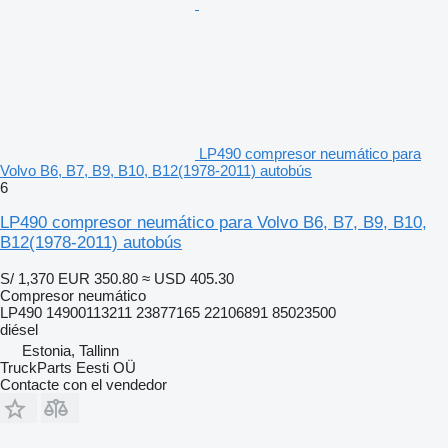
LP490 compresor neumático para
Volvo B6, B7, B9, B10, B12(1978-2011) autobús
6
LP490 compresor neumático para Volvo B6, B7, B9, B10,
B12(1978-2011) autobús
S/ 1,370
EUR 350.80
≈ USD 405.30
Compresor neumático
LP490 14900113211 23877165 22106891 85023500
diésel
Estonia, Tallinn
TruckParts Eesti OÜ
Contacte con el vendedor