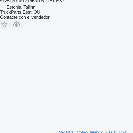
9125120140 21968006 21513957
Estonia, Tallinn
TruckParts Eesti OÜ
Contacte con el vendedor
WABCO Volvo, Wabco B9 (01.10-)