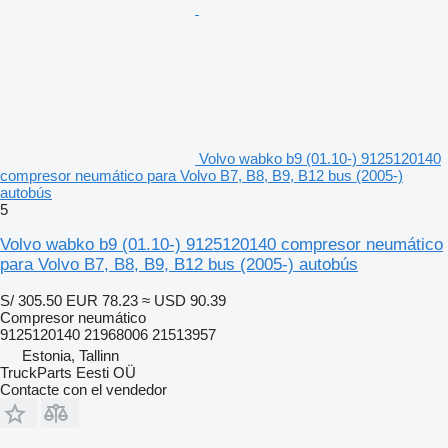
Volvo wabko b9 (01.10-) 9125120140
compresor neumático para Volvo B7, B8, B9, B12 bus (2005-)
autobús
5
Volvo wabko b9 (01.10-) 9125120140 compresor neumático
para Volvo B7, B8, B9, B12 bus (2005-) autobús
S/ 305.50
EUR 78.23
≈ USD 90.39
Compresor neumático
9125120140 21968006 21513957
Estonia, Tallinn
TruckParts Eesti OÜ
Contacte con el vendedor