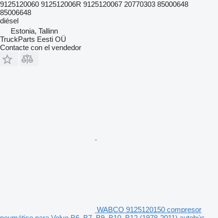
9125120060 912512006R 9125120067 20770303 85000648
85006648
diésel
Estonia, Tallinn
TruckParts Eesti OÜ
Contacte con el vendedor
WABCO 9125120150 compresor
neumático para Volvo B6, B7, B9, B10, B12 (1978-2011) autobús