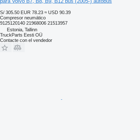
para Volvo B7, B8, B9, B12 bus (2005-) autobús
S/ 305.50
EUR 78.23
≈ USD 90.39
Compresor neumático
9125120140 21968006 21513957
Estonia, Tallinn
TruckParts Eesti OÜ
Contacte con el vendedor