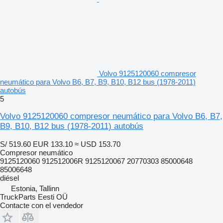
Volvo 9125120060 compresor
neumático para Volvo B6, B7, B9, B10, B12 bus (1978-2011)
autobús
5
Volvo 9125120060 compresor neumático para Volvo B6, B7,
B9, B10, B12 bus (1978-2011) autobús
S/ 519.60
EUR 133.10
≈ USD 153.70
Compresor neumático
9125120060 912512006R 9125120067 20770303 85000648
85006648
diésel
Estonia, Tallinn
TruckParts Eesti OÜ
Contacte con el vendedor