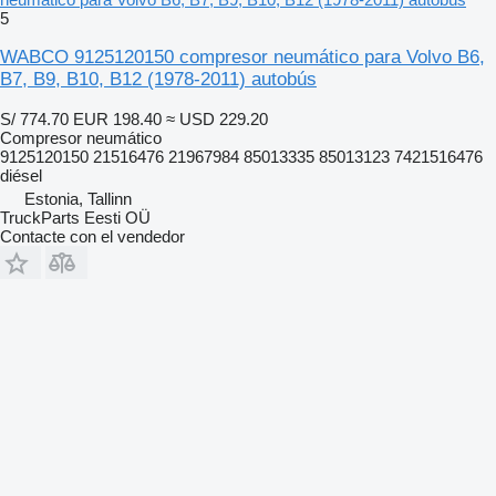
5
WABCO 9125120150 compresor neumático para Volvo B6,
B7, B9, B10, B12 (1978-2011) autobús
S/ 774.70
EUR 198.40
≈ USD 229.20
Compresor neumático
9125120150 21516476 21967984 85013335 85013123 7421516476
diésel
Estonia, Tallinn
TruckParts Eesti OÜ
Contacte con el vendedor