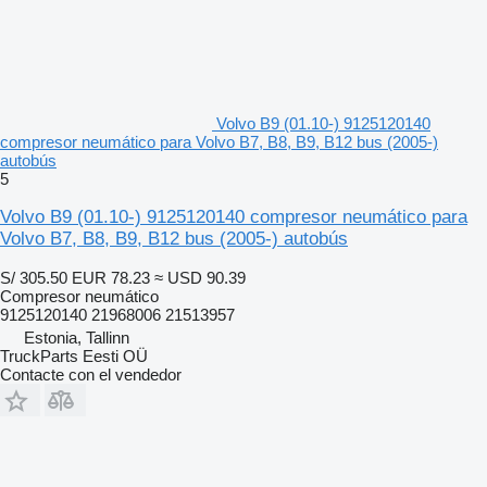
Volvo B9 (01.10-) 9125120140
compresor neumático para Volvo B7, B8, B9, B12 bus (2005-)
autobús
5
Volvo B9 (01.10-) 9125120140 compresor neumático para
Volvo B7, B8, B9, B12 bus (2005-) autobús
S/ 305.50
EUR 78.23
≈ USD 90.39
Compresor neumático
9125120140 21968006 21513957
Estonia, Tallinn
TruckParts Eesti OÜ
Contacte con el vendedor