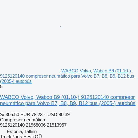
WABCO Volvo, Wabco B9 (01.10-)
9125120140 compresor neumático para Volvo B7, B8, B9, B12 bus
(2005-) autobús
5
WABCO Volvo, Wabco B9 (01.10-) 9125120140 compresor
neumático para Volvo B7, B8, B9, B12 bus (2005-) autobús
S/ 305.50
EUR 78.23
≈ USD 90.39
Compresor neumático
9125120140 21968006 21513957
Estonia, Tallinn
TruckParts Eesti OÜ