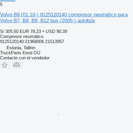
5
Volvo B9 (01.10-) 9125120140 compresor neumático para
Volvo B7, B8, B9, B12 bus (2005-) autobús
S/ 305.50
EUR 78.23
≈ USD 90.39
Compresor neumático
9125120140 21968006 21513957
Estonia, Tallinn
TruckParts Eesti OÜ
Contacte con el vendedor