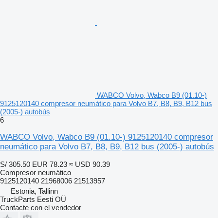
WABCO Volvo, Wabco B9 (01.10-)
9125120140 compresor neumático para Volvo B7, B8, B9, B12 bus
(2005-) autobús
6
WABCO Volvo, Wabco B9 (01.10-) 9125120140 compresor
neumático para Volvo B7, B8, B9, B12 bus (2005-) autobús
S/ 305.50
EUR 78.23
≈ USD 90.39
Compresor neumático
9125120140 21968006 21513957
Estonia, Tallinn
TruckParts Eesti OÜ
Contacte con el vendedor