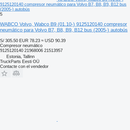
9125120140 compresor neumático para Volvo B7, B8, B9, B12 bus
(2005-) autobús
5
WABCO Volvo, Wabco B9 (01.10-) 9125120140 compresor
neumático para Volvo B7, B8, B9, B12 bus (2005-) autobús
S/ 305.50
EUR 78.23
≈ USD 90.39
Compresor neumático
9125120140 21968006 21513957
Estonia, Tallinn
TruckParts Eesti OÜ
Contacte con el vendedor