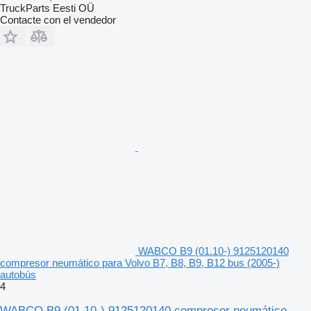
TruckParts Eesti OÜ
Contacte con el vendedor
WABCO B9 (01.10-) 9125120140
compresor neumático para Volvo B7, B8, B9, B12 bus (2005-)
autobús
4
WABCO B9 (01.10-) 9125120140 compresor neumático