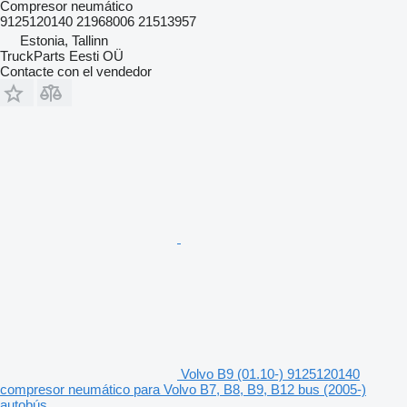
Compresor neumático
9125120140 21968006 21513957
Estonia, Tallinn
TruckParts Eesti OÜ
Contacte con el vendedor
Volvo B9 (01.10-) 9125120140
compresor neumático para Volvo B7, B8, B9, B12 bus (2005-)
autobús