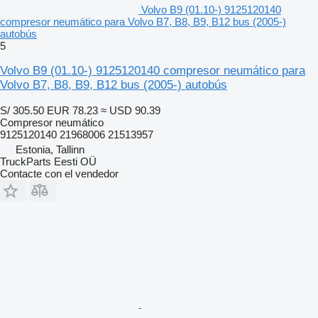
Volvo B9 (01.10-) 9125120140
compresor neumático para Volvo B7, B8, B9, B12 bus (2005-)
autobús
5
Volvo B9 (01.10-) 9125120140 compresor neumático para
Volvo B7, B8, B9, B12 bus (2005-) autobús
S/ 305.50
EUR 78.23
≈ USD 90.39
Compresor neumático
9125120140 21968006 21513957
Estonia, Tallinn
TruckParts Eesti OÜ
Contacte con el vendedor