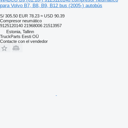
para Volvo B7, B8, B9, B12 bus (2005-) autobús
S/ 305.50
EUR 78.23
≈ USD 90.39
Compresor neumático
9125120140 21968006 21513957
Estonia, Tallinn
TruckParts Eesti OÜ
Contacte con el vendedor