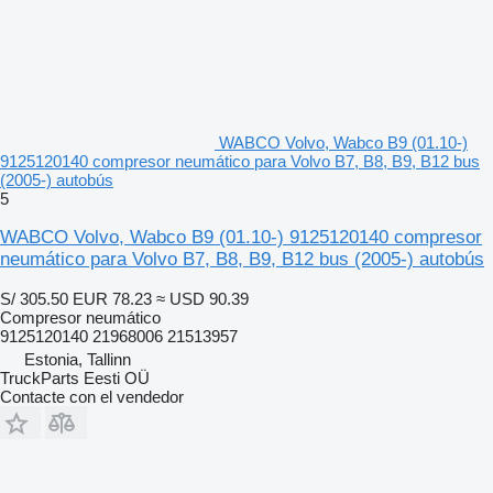
WABCO Volvo, Wabco B9 (01.10-)
9125120140 compresor neumático para Volvo B7, B8, B9, B12 bus
(2005-) autobús
5
WABCO Volvo, Wabco B9 (01.10-) 9125120140 compresor
neumático para Volvo B7, B8, B9, B12 bus (2005-) autobús
S/ 305.50
EUR 78.23
≈ USD 90.39
Compresor neumático
9125120140 21968006 21513957
Estonia, Tallinn
TruckParts Eesti OÜ
Contacte con el vendedor