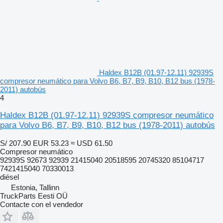
Haldex B12B (01.97-12.11) 92939S
compresor neumático para Volvo B6, B7, B9, B10, B12 bus (1978-
2011) autobús
4
Haldex B12B (01.97-12.11) 92939S compresor neumático
para Volvo B6, B7, B9, B10, B12 bus (1978-2011) autobús
S/ 207.90
EUR 53.23
≈ USD 61.50
Compresor neumático
92939S 92673 92939 21415040 20518595 20745320 85104717
7421415040 70330013
diésel
Estonia, Tallinn
TruckParts Eesti OÜ
Contacte con el vendedor