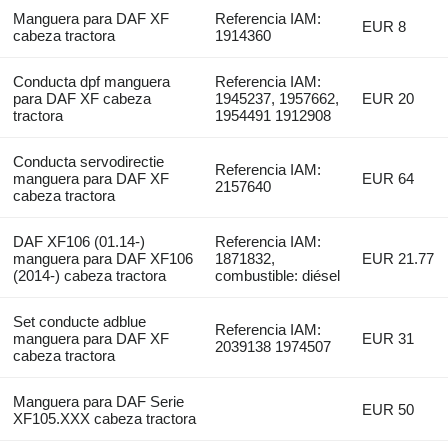
Manguera para DAF XF
Referencia IAM:
EUR 8
cabeza tractora
1914360
Conducta dpf manguera
Referencia IAM:
para DAF XF cabeza
1945237, 1957662,
EUR 20
tractora
1954491 1912908
Conducta servodirectie
Referencia IAM:
manguera para DAF XF
EUR 64
2157640
cabeza tractora
DAF XF106 (01.14-)
Referencia IAM:
manguera para DAF XF106
1871832,
EUR 21.77
(2014-) cabeza tractora
combustible: diésel
Set conducte adblue
Referencia IAM:
manguera para DAF XF
EUR 31
2039138 1974507
cabeza tractora
Manguera para DAF Serie
EUR 50
XF105.XXX cabeza tractora