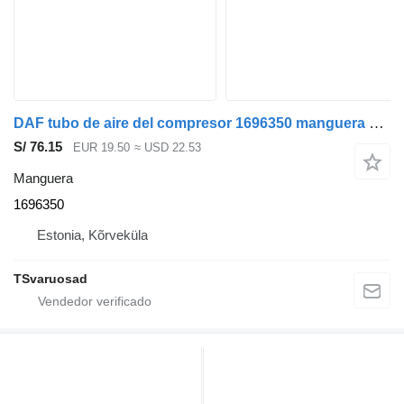
DAF tubo de aire del compresor 1696350 manguera para DAF XF105-460 cabeza tractora
S/ 76.15
EUR 19.50
≈ USD 22.53
Manguera
1696350
Estonia, Kõrveküla
TSvaruosad