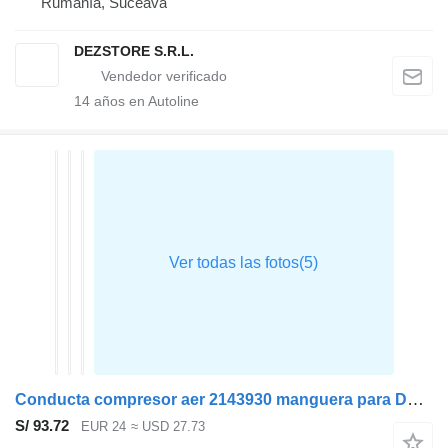
Rumanía, Suceava
DEZSTORE S.R.L.
14
años en Autoline
Conducta compresor aer 2143930 manguera para DAF XF cabeza tractora
S/ 93.72
EUR 24
≈ USD 27.73