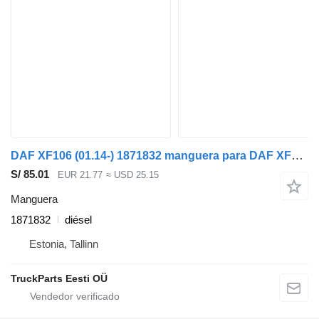
DAF XF106 (01.14-) 1871832 manguera para DAF XF106 (2014-) cabeza tractora
S/ 85.01
EUR 21.77
≈ USD 25.15
Manguera
1871832
diésel
Estonia, Tallinn
TruckParts Eesti OÜ