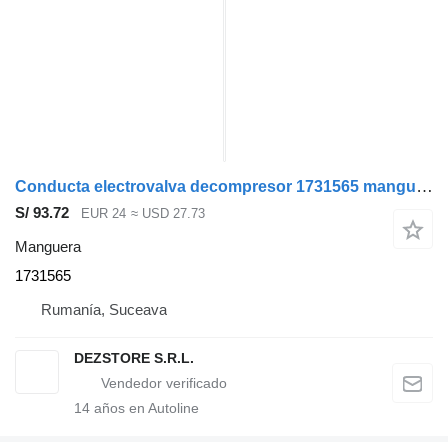
Conducta electrovalva decompresor 1731565 manguera para DAF XF105 cabeza tractora
S/ 93.72
EUR 24
≈ USD 27.73
Manguera
1731565
Rumanía, Suceava
DEZSTORE S.R.L.
14
años en Autoline