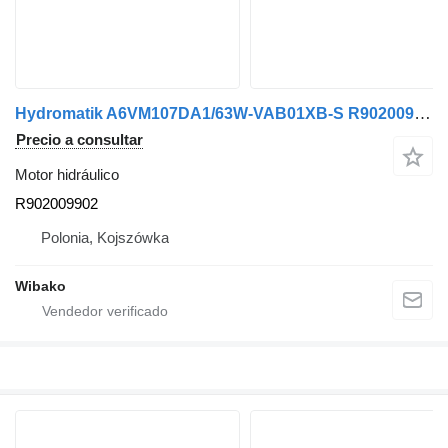
Hydromatik A6VM107DA1/63W-VAB01XB-S R902009902 motor hidráulico
Precio a consultar
Motor hidráulico
R902009902
Polonia, Kojszówka
Wibako