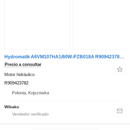
Hydromatik A6VM107HA1/60W-PZB018A R909423782 motor hidráulico
Precio a consultar
Motor hidráulico
R909423782
Polonia, Kojszówka
Wibako