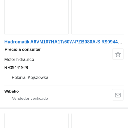
Hydromatik A6VM107HA1T/60W-PZB080A-S R909441929 motor hidráulico
Precio a consultar
Motor hidráulico
R909441929
Polonia, Kojszówka
Wibako