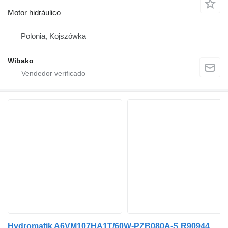
Motor hidráulico
Polonia, Kojszówka
Wibako
Hydromatik A6VM107HA1T/60W-PZB080A-S R909441929 motor hidráulico