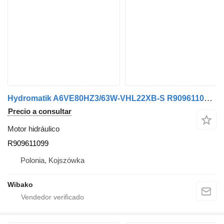
Hydromatik A6VE80HZ3/63W-VHL22XB-S R909611099 motor hidráulico
Precio a consultar
Motor hidráulico
R909611099
Polonia, Kojszówka
Wibako