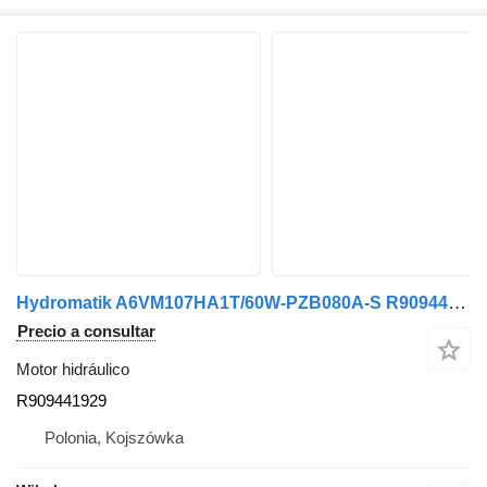
Hydromatik A6VM107HA1T/60W-PZB080A-S R909441929 motor hidráulico
Precio a consultar
Motor hidráulico
R909441929
Polonia, Kojszówka