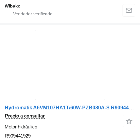
Wibako
Hydromatik A6VM107HA1T/60W-PZB080A-S R909441929 motor hidráulico
Precio a consultar
Motor hidráulico
R909441929