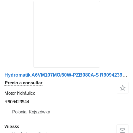
Hydromatik A6VM107MO/60W-PZB080A-S R909423944 motor hidráulico
Precio a consultar
Motor hidráulico
R909423944
Polonia, Kojszówka
Wibako