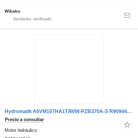
Wibako
Hydromatik A6VM107HA1T/60W-PZB370A-S R909446343 motor hidráulico
Precio a consultar
Motor hidráulico