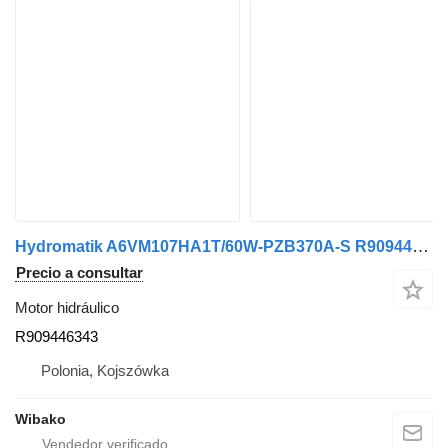
Hydromatik A6VM107HA1T/60W-PZB370A-S R909446343 motor hidráulico
Precio a consultar
Motor hidráulico
R909446343
Polonia, Kojszówka
Wibako