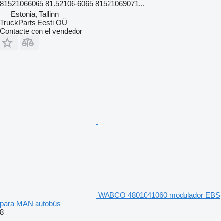
81521066065 81.52106-6065 81521069071...
Estonia, Tallinn
TruckParts Eesti OÜ
Contacte con el vendedor
WABCO 4801041060 modulador EBS
para MAN autobús
8