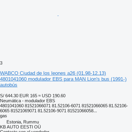
3
WABCO Ciudad de los leones a26 (01.98-12.13)
4801041060 modulador EBS para MAN Lion's bus (1991-)
autobús
S/ 644.30
EUR 165
≈ USD 190.60
Neumática - modulador EBS
4801041060 81521066071 81.52106-6071 81521066065 81.52106-
6065 81521069071 81.52106-9071 81521066058...
gas
Estonia, Rummu
KB AUTO EESTI OÜ
Contacte con el vendedor