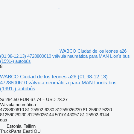
WABCO Ciudad de los leones a26
(01.98-12.13) 4728800610 válvula neumática para MAN Lion's bus
(1991-) autobús
8
WABCO Ciudad de los leones a26 (01.98-12.13)
4728800610 válvula neumática para MAN Lion's bus
(1991-) autobús
S/ 264.50
EUR 67.74
≈ USD 78.27
Válvula neumática
4728800610 81.25902-6230 81259026230 81.25902-9230
81259029230 81259026144 5010143097 81.25902-6144...
gas
Estonia, Tallinn
TruckParts Eesti OÜ