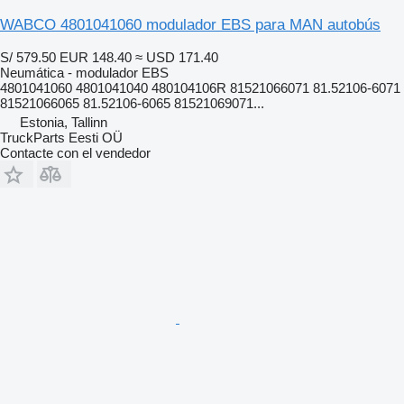
WABCO 4801041060 modulador EBS para MAN autobús
S/ 579.50
EUR 148.40
≈ USD 171.40
Neumática - modulador EBS
4801041060 4801041040 480104106R 81521066071 81.52106-6071
81521066065 81.52106-6065 81521069071...
Estonia, Tallinn
TruckParts Eesti OÜ
Contacte con el vendedor