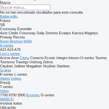
Marca
No se han encontrado resultados para esta consulta
Baltacıoğlu
Futura
SB
Crossway
Eurorider
Axer
Citelis
Crossway
Daily
Domino
Evadys
Karosa
Magelys
Proway
Recreo
Knorr-Bremse
MAN
A-series
A21
A23
A78
Lion's series
Actros
Axor
Citaro
Conecto
Econic
Integro
Intouro
O-series
Tourino
Tourismo
Travego
Unimog
Zetros
Cityliner
Jetliner
Megaliner
Skyliner
Starliner
Scania
K-series
L-series
Alpino
Urbino
Prestij
T-series
Volvo
7700
8700
9900
B-series
G-series
WABCO
mostrar todos
Ubicación