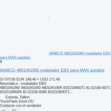
WABCO 4801041060 modulador EBS
para MAN autobús
8
WABCO 4801041060 modulador EBS para MAN autobús
S/ 579.50
EUR 148.40
≈ USD 171.40
Neumática - modulador EBS
4801041060 4801041040 480104106R 81521066071 81.52106-6071
81521066065 81.52106-6065 81521069071...
Estonia, Tallinn
TruckParts Eesti OÜ
Contacte con el vendedor