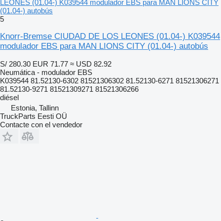
LEONES (01.04-) K039544 modulador EBS para MAN LIONS CITY
(01.04-) autobús
5
Knorr-Bremse CIUDAD DE LOS LEONES (01.04-) K039544
modulador EBS para MAN LIONS CITY (01.04-) autobús
S/ 280.30
EUR 71.77
≈ USD 82.92
Neumática - modulador EBS
K039544 81.52130-6302 81521306302 81.52130-6271 81521306271
81.52130-9271 81521309271 81521306266
diésel
Estonia, Tallinn
TruckParts Eesti OÜ
Contacte con el vendedor