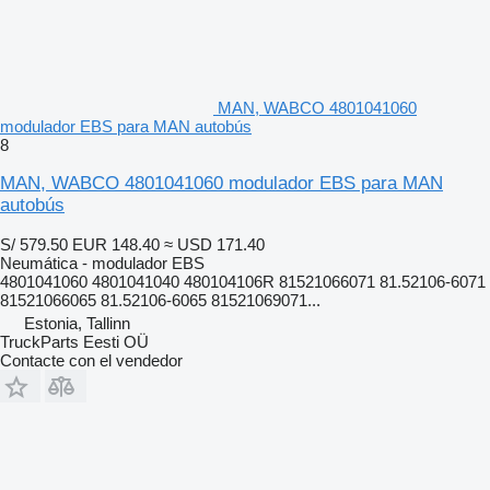
MAN, WABCO 4801041060
modulador EBS para MAN autobús
8
MAN, WABCO 4801041060 modulador EBS para MAN
autobús
S/ 579.50
EUR 148.40
≈ USD 171.40
Neumática - modulador EBS
4801041060 4801041040 480104106R 81521066071 81.52106-6071
81521066065 81.52106-6065 81521069071...
Estonia, Tallinn
TruckParts Eesti OÜ
Contacte con el vendedor