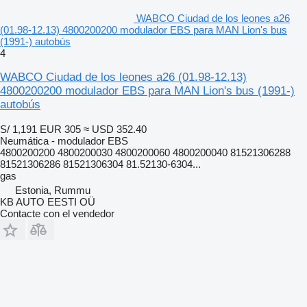
WABCO Ciudad de los leones a26
(01.98-12.13) 4800200200 modulador EBS para MAN Lion's bus
(1991-) autobús
4
WABCO Ciudad de los leones a26 (01.98-12.13)
4800200200 modulador EBS para MAN Lion's bus (1991-)
autobús
S/ 1,191
EUR 305
≈ USD 352.40
Neumática - modulador EBS
4800200200 4800200030 4800200060 4800200040 81521306288
81521306286 81521306304 81.52130-6304...
gas
Estonia, Rummu
KB AUTO EESTI OÜ
Contacte con el vendedor