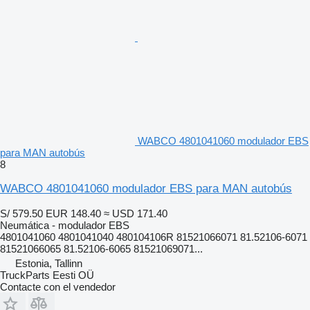
WABCO 4801041060 modulador EBS
para MAN autobús
8
WABCO 4801041060 modulador EBS para MAN autobús
S/ 579.50
EUR 148.40
≈ USD 171.40
Neumática - modulador EBS
4801041060 4801041040 480104106R 81521066071 81.52106-6071
81521066065 81.52106-6065 81521069071...
Estonia, Tallinn
TruckParts Eesti OÜ
Contacte con el vendedor