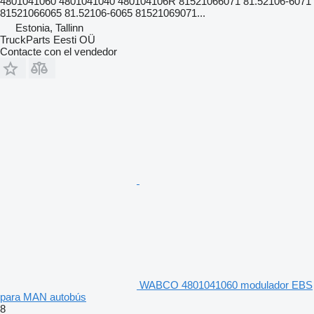
4801041060 4801041040 480104106R 81521066071 81.52106-6071
81521066065 81.52106-6065 81521069071...
Estonia, Tallinn
TruckParts Eesti OÜ
Contacte con el vendedor
WABCO 4801041060 modulador EBS
para MAN autobús
8