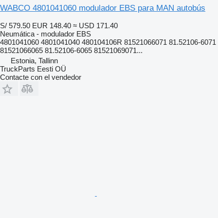
WABCO 4801041060 modulador EBS para MAN autobús
S/ 579.50
EUR 148.40
≈ USD 171.40
Neumática - modulador EBS
4801041060 4801041040 480104106R 81521066071 81.52106-6071
81521066065 81.52106-6065 81521069071...
Estonia, Tallinn
TruckParts Eesti OÜ
Contacte con el vendedor