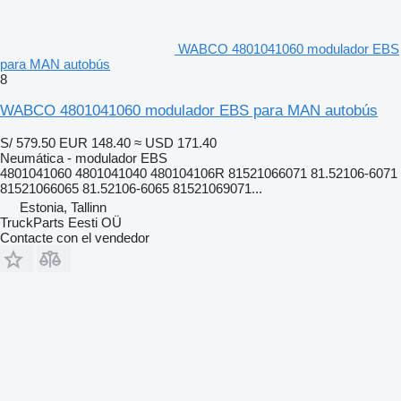
WABCO 4801041060 modulador EBS
para MAN autobús
8
WABCO 4801041060 modulador EBS para MAN autobús
S/ 579.50
EUR 148.40
≈ USD 171.40
Neumática - modulador EBS
4801041060 4801041040 480104106R 81521066071 81.52106-6071
81521066065 81.52106-6065 81521069071...
Estonia, Tallinn
TruckParts Eesti OÜ
Contacte con el vendedor