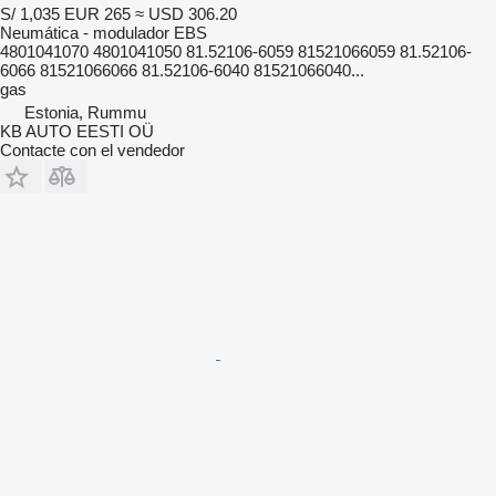
S/ 1,035
EUR 265
≈ USD 306.20
Neumática - modulador EBS
4801041070 4801041050 81.52106-6059 81521066059 81.52106-
6066 81521066066 81.52106-6040 81521066040...
gas
Estonia, Rummu
KB AUTO EESTI OÜ
Contacte con el vendedor