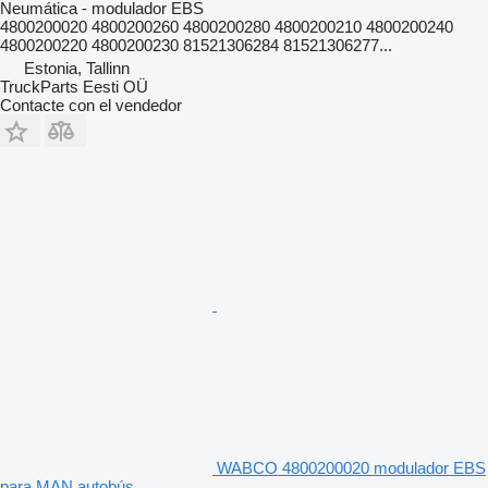
Neumática - modulador EBS
4800200020 4800200260 4800200280 4800200210 4800200240
4800200220 4800200230 81521306284 81521306277...
Estonia, Tallinn
TruckParts Eesti OÜ
Contacte con el vendedor
WABCO 4800200020 modulador EBS
para MAN autobús