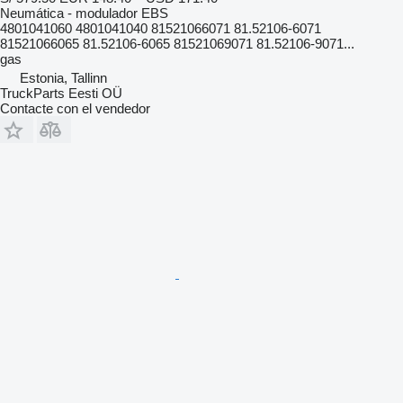
Neumática - modulador EBS
4801041060 4801041040 81521066071 81.52106-6071
81521066065 81.52106-6065 81521069071 81.52106-9071...
gas
Estonia, Tallinn
TruckParts Eesti OÜ
Contacte con el vendedor