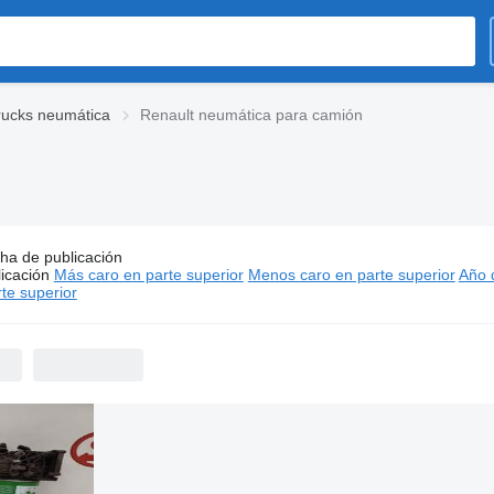
rucks neumática
Renault neumática para camión
ha de publicación
os:
Renault neumática para camión
icación
Más caro en parte superior
Menos caro en parte superior
Año d
- S/ 2,700
te superior