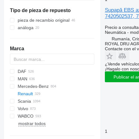
Supapă EBS ax
Tipo de pieza de repuesto
7420502537, 7
pieza de recambio original
Precio a consulta
análoga
Neumática - mod
Rumanía, Cris
ROYAL DRU AGR
Marca
Contacte con el 
¿Vende vehículo
¡Hagalo con noso
DAF
C-series
Publicar el a
MAN
CF
BF
2000
Daily
ELF
Carnival
LTM
Mercedes-Benz
LF
Cargo
EuroCargo
NKR
A-series
Renault
XD
F-MAX
EuroStar
F90
A-Class
Canter
Atleon
Porter
Scania
XF
Transit
Eurorider
L2000
Actros
D-series
Cabstar
D-series
Volvo
XG
Eurotech
LE
Antos
NT
K-series
K-series
LT
WABCO
Eurotrakker
Lion's series
Arocs
Kerax
P-series
A-series
mostrar todos
S-Way
TGA
Atego
Magnum
R-series
B-series
Stralis
TGL
Axor
Major
S-series
F89
1
Trakker
TGM
Econic
Mascott
FH