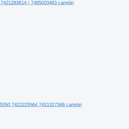
t 7421283614 / 7485020483 camión
225550 7422225564 7421327346 camión