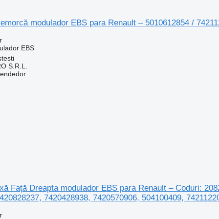
morcă modulador EBS para Renault – 5010612854 / 742112
r
ulador EBS
testi
O S.R.L.
vendedor
ă Față Dreapta modulador EBS para Renault – Coduri: 208
420828237, 7420428938, 7420570906, 504100409, 7421122
r