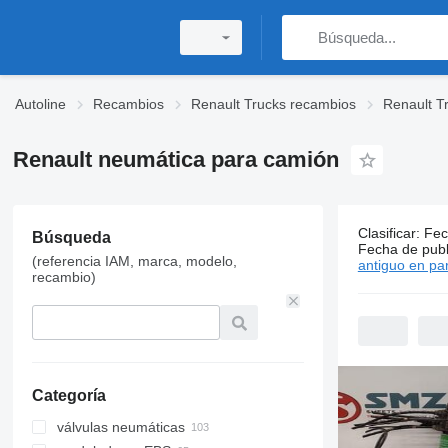
Autoline
Recambios
Renault Trucks recambios
Renault T
Renault neumática para camión
Clasificar
:
Fec
329 anunci
Búsqueda
Fecha de publ
(referencia IAM, marca, modelo,
Precio:
S/ 66 
antiguo en par
recambio)
Categoría
válvulas neumáticas