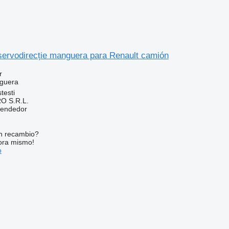
servodirecție manguera para Renault camión
r
guera
testi
O S.R.L.
vendedor
n recambio?
ora mismo!
o