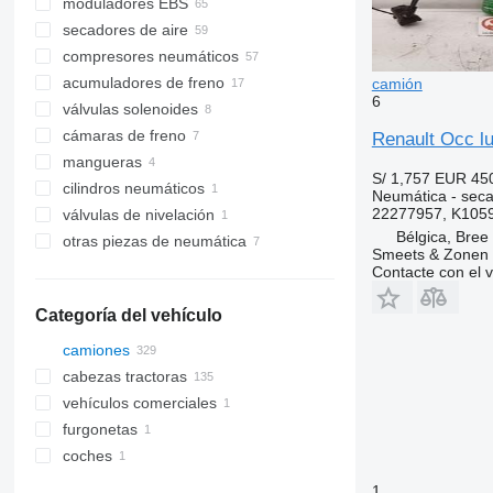
moduladores EBS
secadores de aire
compresores neumáticos
acumuladores de freno
camión
6
válvulas solenoides
cámaras de freno
Renault Occ l
mangueras
S/ 1,757
EUR 45
cilindros neumáticos
Neumática - seca
22277957, K105
válvulas de nivelación
Bélgica, Bree
otras piezas de neumática
Smeets & Zonen 
Contacte con el 
Categoría del vehículo
camiones
cabezas tractoras
vehículos comerciales
furgonetas
coches
1