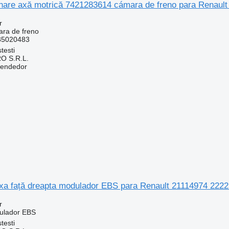
nare axă motrică 7421283614 cámara de freno para Renaul
r
ara de freno
85020483
testi
O S.R.L.
vendedor
a față dreapta modulador EBS para Renault 21114974 22
r
ulador EBS
testi