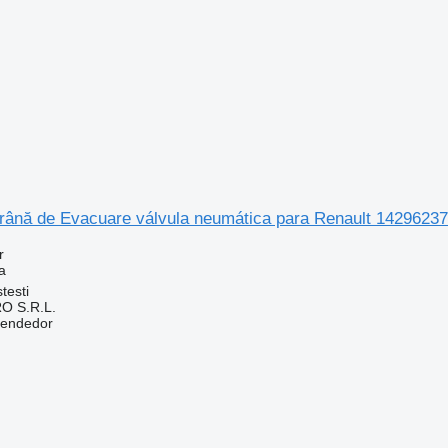
rână de Evacuare válvula neumática para Renault 1429623
r
a
testi
O S.R.L.
vendedor