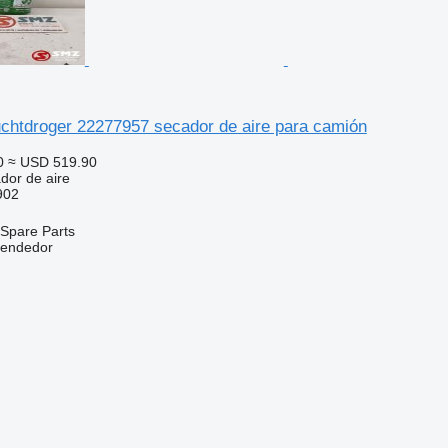
uchtdroger 22277957 secador de aire para camión
0
≈ USD 519.90
dor de aire
902
Spare Parts
vendedor