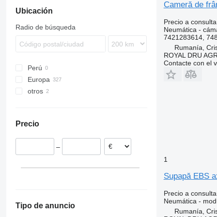
Cameră de frâ
Ubicación
Turbo Daily
TGS
LK
Midliner
FL
Precio a consulta
TGX
MB
Midlum
FM
Radio de búsqueda
Neumática - cám
Sprinter
Premium
FMX
7421283614, 74
Unimog
G-series
Premium 420
Rumanía, Cris
ROYAL DRU AGR
Vito
N-series
Contacte con el 
Perú
VNL
Europa
otros
Portugal
España
Ucrania
Rumanía
Precio
Bélgica
Países Bajos
–
Estonia
1
Polonia
Lituania
Supapă EBS ax
mostrar todos
Precio a consulta
Neumática - mod
Tipo de anuncio
Rumanía, Cris