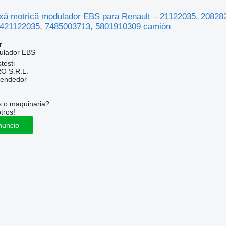
ă motrică modulador EBS para Renault – 21122035, 20828
421122035, 7485003713, 5801910309 camión
r
ulador EBS
testi
O S.R.L.
vendedor
s o maquinaria?
tros!
nuncio