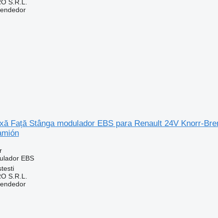
O S.R.L.
vendedor
ă Față Stânga modulador EBS para Renault 24V Knorr-Br
amión
r
ulador EBS
testi
O S.R.L.
vendedor