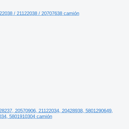
2038 / 21122038 / 20707638 camión
28237, 20570906, 21122034, 20428938, 5801290649,
034, 5801910304 camión