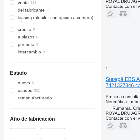
ROYAL DRU AGR
venta
Contacte con el 
del fabricante
leasing (alquiler con opción a compra)
crédito
a plazos
permuta
intercambio
1
Estado
Supapă EBS Ax
nuevo
7421327346 c
usados
Precio a consulta
remanufacturado
Neumática - mod
Rumanía, Cris
ROYAL DRU AGR
Contacte con el 
Año de fabricación
–