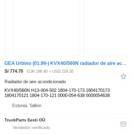
GEA Urbino (01.99-) KVX40/560N radiador de aire acondicionado para Solaris Urbino, Alpino, Vacanza (1999-) autobús
S/ 774.70
EUR 198.40
≈ USD 229.20
Radiador de aire acondicionado
KVX40/560N H13-004-502 1804-170-173 1804170173
1804170121 1804-170-121 0000-054-638 0000054638
Estonia, Tallinn
TruckParts Eesti OÜ