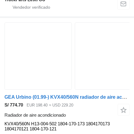
GEA Urbino (01.99-) KVX40/560N radiador de aire acondicionado para Solaris Urbino, Alpino, Vacanza (1999-) autobús
S/ 774.70
EUR 198.40
≈ USD 229.20
Radiador de aire acondicionado
KVX40/560N H13-004-502 1804-170-173 1804170173
1804170121 1804-170-121