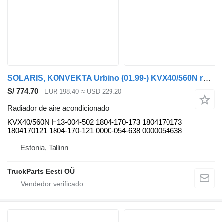
SOLARIS, KONVEKTA Urbino (01.99-) KVX40/560N radiador de aire acondicionado para Solaris Urbino, Alpino, Vacanza (1999-) autobús
S/ 774.70
EUR 198.40
≈ USD 229.20
Radiador de aire acondicionado
KVX40/560N H13-004-502 1804-170-173 1804170173
1804170121 1804-170-121 0000-054-638 0000054638
Estonia, Tallinn
TruckParts Eesti OÜ