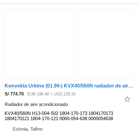
Konvekta Urbino (01.99-) KVX40/560N radiador de aire acondicionado para Solaris Urbino, Alpino, Vacanza (1999-) autobús
S/ 774.70
EUR 198.40
≈ USD 229.20
Radiador de aire acondicionado
KVX40/560N H13-004-502 1804-170-173 1804170173
1804170121 1804-170-121 0000-054-638 0000054638
Estonia, Tallinn