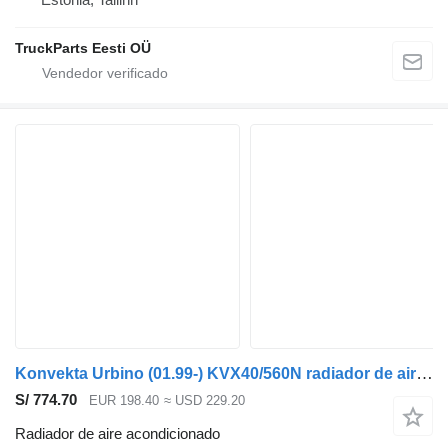
TruckParts Eesti OÜ
Konvekta Urbino (01.99-) KVX40/560N radiador de aire acondicionado para Solaris Urbino, Alpino, Vacanza (1999-) autobús
S/ 774.70
EUR 198.40
≈ USD 229.20
Radiador de aire acondicionado