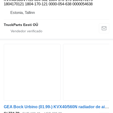
1804170121 1804-170-121 0000-054-638 0000054638
Estonia, Tallinn
TruckParts Eesti OÜ
GEA Bock Urbino (01.99-) KVX40/560N radiador de aire acondicionado para Solaris Urbino, Alpino, Vacanza (1999-) autobús