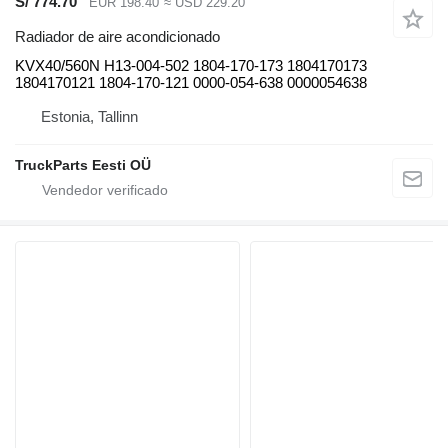
S/ 774.70
EUR 198.40
≈ USD 229.20
Radiador de aire acondicionado
KVX40/560N H13-004-502 1804-170-173 1804170173
1804170121 1804-170-121 0000-054-638 0000054638
Estonia, Tallinn
TruckParts Eesti OÜ