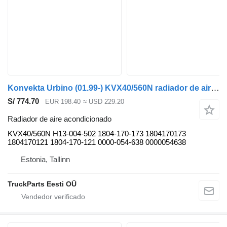
Konvekta Urbino (01.99-) KVX40/560N radiador de aire acondicionado para Solaris Urbino, Alpino, Vacanza (1999-) autobús
S/ 774.70
EUR 198.40
≈ USD 229.20
Radiador de aire acondicionado
KVX40/560N H13-004-502 1804-170-173 1804170173
1804170121 1804-170-121 0000-054-638 0000054638
Estonia, Tallinn
TruckParts Eesti OÜ