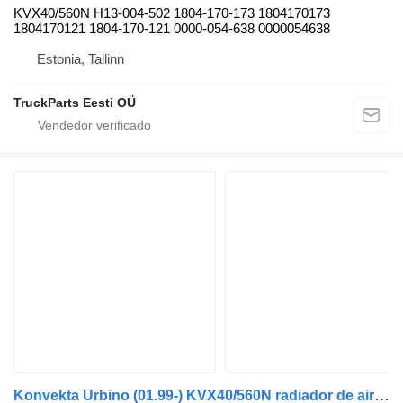
KVX40/560N H13-004-502 1804-170-173 1804170173
1804170121 1804-170-121 0000-054-638 0000054638
Estonia, Tallinn
TruckParts Eesti OÜ
Konvekta Urbino (01.99-) KVX40/560N radiador de aire acondicionado para Solaris Urbino, Alpino, Vacanza (1999-) autobús