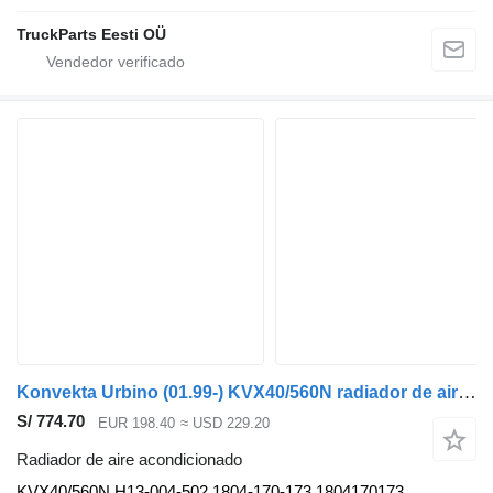
TruckParts Eesti OÜ
Konvekta Urbino (01.99-) KVX40/560N radiador de aire acondicionado para Solaris Urbino, Alpino, Vacanza (1999-) autobús
S/ 774.70
EUR 198.40
≈ USD 229.20
Radiador de aire acondicionado
KVX40/560N H13-004-502 1804-170-173 1804170173