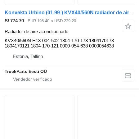
Konvekta Urbino (01.99-) KVX40/560N radiador de aire acondicionado para Solaris Urbino, Alpino, Vacanza (1999-) autobús
S/ 774.70
EUR 198.40
≈ USD 229.20
Radiador de aire acondicionado
KVX40/560N H13-004-502 1804-170-173 1804170173
1804170121 1804-170-121 0000-054-638 0000054638
Estonia, Tallinn
TruckParts Eesti OÜ