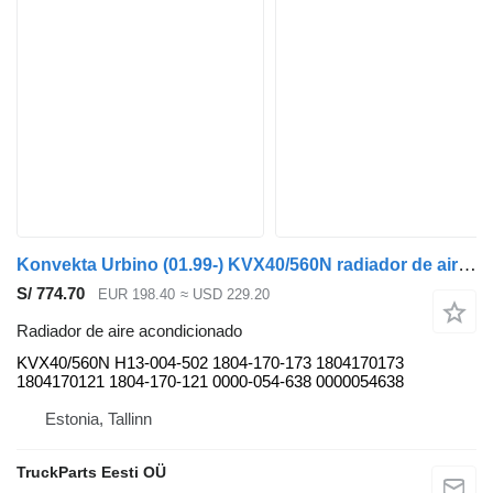
Konvekta Urbino (01.99-) KVX40/560N radiador de aire acondicionado para Solaris Urbino, Alpino, Vacanza (1999-) autobús
S/ 774.70
EUR 198.40
≈ USD 229.20
Radiador de aire acondicionado
KVX40/560N H13-004-502 1804-170-173 1804170173
1804170121 1804-170-121 0000-054-638 0000054638
Estonia, Tallinn
TruckParts Eesti OÜ