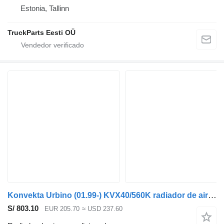
Estonia, Tallinn
TruckParts Eesti OÜ
Konvekta Urbino (01.99-) KVX40/560K radiador de aire acondicionado para Solaris Urbino, Alpino, Vacanza (1999-) autobús
S/ 803.10
EUR 205.70
≈ USD 237.60