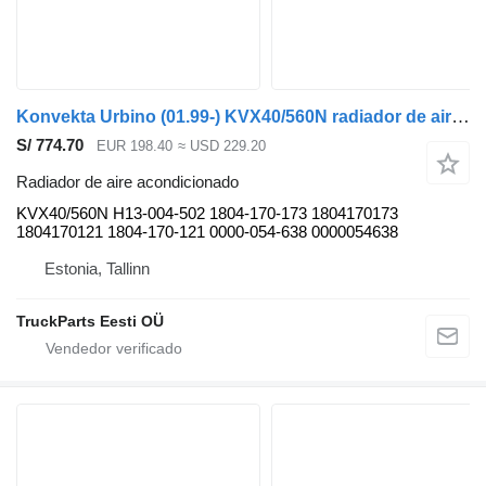
Konvekta Urbino (01.99-) KVX40/560N radiador de aire acondicionado para Solaris Urbino, Alpino, Vacanza (1999-) autobús
S/ 774.70
EUR 198.40
≈ USD 229.20
Radiador de aire acondicionado
KVX40/560N H13-004-502 1804-170-173 1804170173
1804170121 1804-170-121 0000-054-638 0000054638
Estonia, Tallinn
TruckParts Eesti OÜ