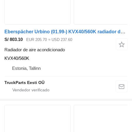
Eberspächer Urbino (01.99-) KVX40/560K radiador de aire acondicionado para Solaris Urbino, Alpino, Vacanza (1999-) autobús
S/ 803.10
EUR 205.70
≈ USD 237.60
Radiador de aire acondicionado
KVX40/560K
Estonia, Tallinn
TruckParts Eesti OÜ