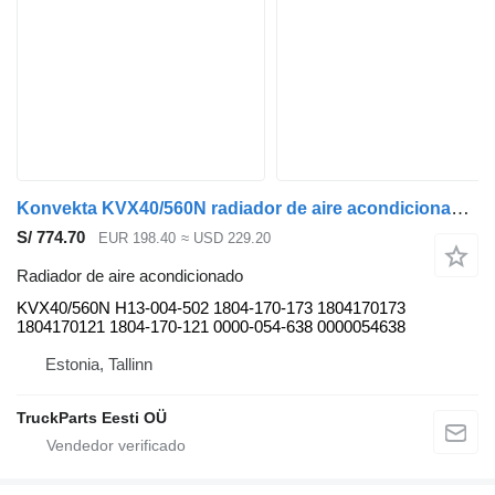
Konvekta KVX40/560N radiador de aire acondicionado para Solaris Urbino, Alpino, Vacanza (1999-) autobús
S/ 774.70
EUR 198.40
≈ USD 229.20
Radiador de aire acondicionado
KVX40/560N H13-004-502 1804-170-173 1804170173
1804170121 1804-170-121 0000-054-638 0000054638
Estonia, Tallinn
TruckParts Eesti OÜ