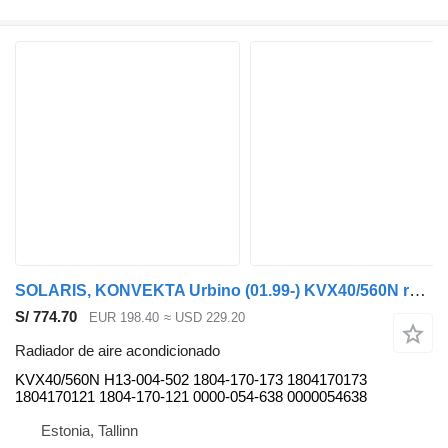
SOLARIS, KONVEKTA Urbino (01.99-) KVX40/560N radiador de aire acondicionado para Solaris Urbino, Alpino, Vacanza (1999-) autobús
S/ 774.70
EUR 198.40
≈ USD 229.20
Radiador de aire acondicionado
KVX40/560N H13-004-502 1804-170-173 1804170173
1804170121 1804-170-121 0000-054-638 0000054638
Estonia, Tallinn