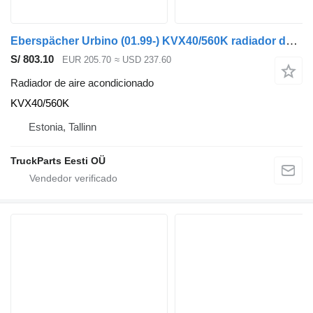
Eberspächer Urbino (01.99-) KVX40/560K radiador de aire acondicionado para Solaris Urbino, Alpino, Vacanza (1999-) autobús
S/ 803.10
EUR 205.70
≈ USD 237.60
Radiador de aire acondicionado
KVX40/560K
Estonia, Tallinn
TruckParts Eesti OÜ