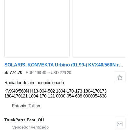
SOLARIS, KONVEKTA Urbino (01.99-) KVX40/560N radiador de aire acondicionado para Solaris Urbino, Alpino, Vacanza (1999-) autobús
S/ 774.70
EUR 198.40
≈ USD 229.20
Radiador de aire acondicionado
KVX40/560N H13-004-502 1804-170-173 1804170173
1804170121 1804-170-121 0000-054-638 0000054638
Estonia, Tallinn
TruckParts Eesti OÜ