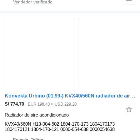
Konvekta Urbino (01.99-) KVX40/560N radiador de aire acondicionado para Solaris Urbino, Alpino, Vacanza (1999-) autobús
S/ 774.70
EUR 198.40
≈ USD 229.20
Radiador de aire acondicionado
KVX40/560N H13-004-502 1804-170-173 1804170173
1804170121 1804-170-121 0000-054-638 0000054638
Estonia, Tallinn