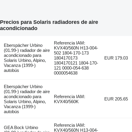
Precios para Solaris radiadores de aire
acondicionado
Referencia IAM:
Eberspächer Urbino
KVX40/560N H13-004-
(01.99-) radiador de aire
502 1804-170-173
acondicionado para
1804170173
EUR 179.03
Solaris Urbino, Alpino,
1804170121 1804-170-
Vacanza (1999-)
121 0000-054-638
autobús
0000054638
Eberspächer Urbino
(01.99-) radiador de aire
acondicionado para
Referencia IAM:
EUR 205.65
Solaris Urbino, Alpino,
KVX40/560K
Vacanza (1999-)
autobús
Referencia IAM:
GEA Bock Urbino
KVX40/560N H13-004-