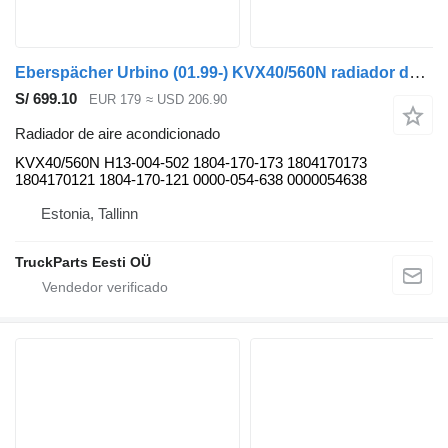
Eberspächer Urbino (01.99-) KVX40/560N radiador de aire acondicionado para Solaris Urbino, Alpino, Vacanza (1999-) autobús
S/ 699.10
EUR 179
≈ USD 206.90
Radiador de aire acondicionado
KVX40/560N H13-004-502 1804-170-173 1804170173
1804170121 1804-170-121 0000-054-638 0000054638
Estonia, Tallinn
TruckParts Eesti OÜ