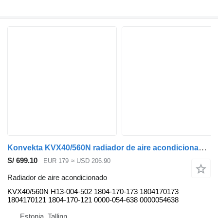
Konvekta KVX40/560N radiador de aire acondicionado para Solaris Urbino, Alpino, Vacanza (1999-) autobús
S/ 699.10
EUR 179
≈ USD 206.90
Radiador de aire acondicionado
KVX40/560N H13-004-502 1804-170-173 1804170173
1804170121 1804-170-121 0000-054-638 0000054638
Estonia, Tallinn