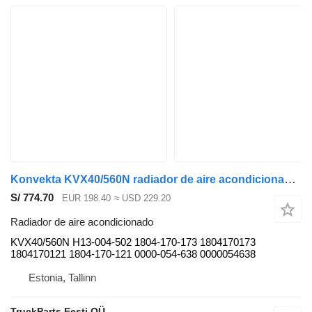
Konvekta KVX40/560N radiador de aire acondicionado para Solaris Urbino, Alpino, Vacanza (1999-) autobús
S/ 774.70
EUR 198.40
≈ USD 229.20
Radiador de aire acondicionado
KVX40/560N H13-004-502 1804-170-173 1804170173
1804170121 1804-170-121 0000-054-638 0000054638
Estonia, Tallinn
TruckParts Eesti OÜ