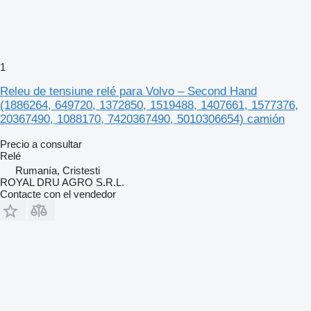
1
Releu de tensiune relé para Volvo – Second Hand
(1886264, 649720, 1372850, 1519488, 1407661, 1577376,
20367490, 1088170, 7420367490, 5010306654) camión
Precio a consultar
Relé
Rumanía, Cristesti
ROYAL DRU AGRO S.R.L.
Contacte con el vendedor