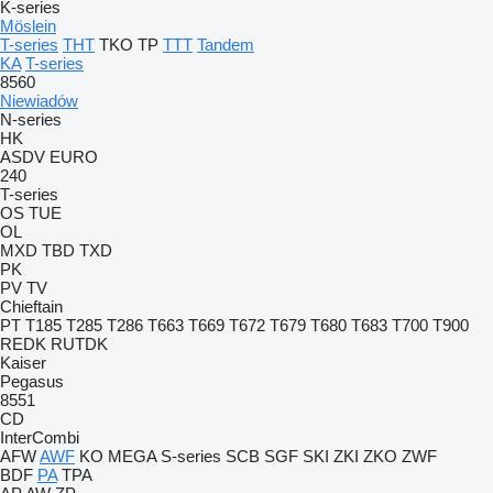
K-series
Möslein
T-series
THT
TKO
TP
TTT
Tandem
KA
T-series
8560
Niewiadów
N-series
HK
ASDV
EURO
240
T-series
OS
TUE
OL
MXD
TBD
TXD
PK
PV
TV
Chieftain
PT
T185
T285
T286
T663
T669
T672
T679
T680
T683
T700
T900
REDK
RUTDK
Kaiser
Pegasus
8551
CD
InterCombi
AFW
AWF
KO
MEGA
S-series
SCB
SGF
SKI
ZKI
ZKO
ZWF
BDF
PA
TPA