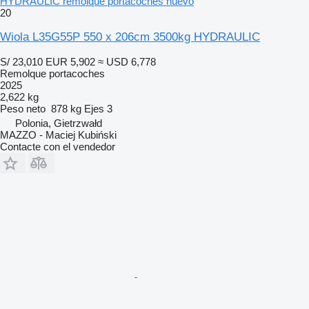
HYDRAULIC remolque portacoches nuevo
20
Wiola L35G55P 550 x 206cm 3500kg HYDRAULIC
S/ 23,010
EUR 5,902
≈ USD 6,778
Remolque portacoches
2025
2,622 kg
Peso neto
878 kg
Ejes
3
Polonia, Gietrzwałd
MAZZO - Maciej Kubiński
Contacte con el vendedor