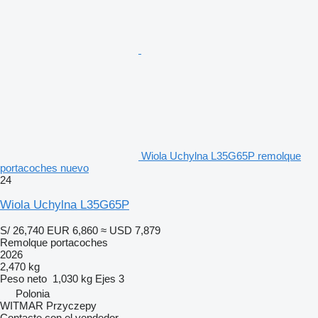
Wiola Uchylna L35G65P remolque
portacoches nuevo
24
Wiola Uchylna L35G65P
S/ 26,740
EUR 6,860
≈ USD 7,879
Remolque portacoches
2026
2,470 kg
Peso neto
1,030 kg
Ejes
3
Polonia
WITMAR Przyczepy
Contacte con el vendedor