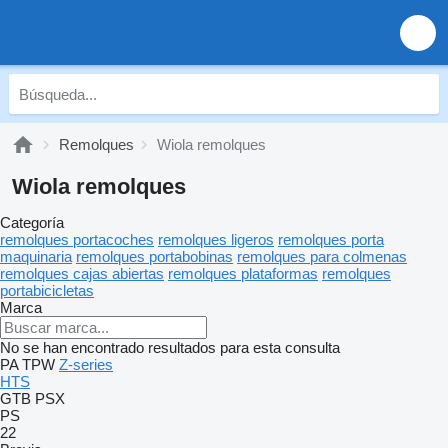
Remolques
Wiola remolques
Wiola remolques
Categoría
remolques portacoches
remolques ligeros
remolques porta
maquinaria
remolques portabobinas
remolques para colmenas
remolques cajas abiertas
remolques plataformas
remolques
portabicicletas
Marca
No se han encontrado resultados para esta consulta
PA
TPW
Z-series
HTS
GTB
PSX
PS
22