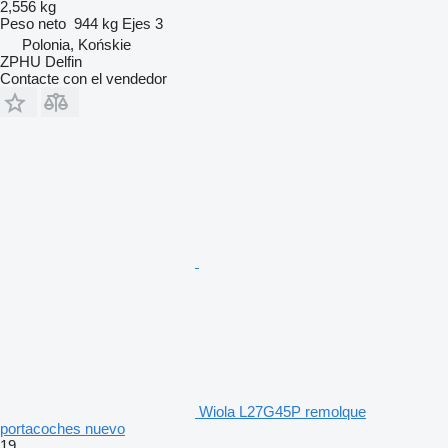
2,556 kg
Peso neto
944 kg
Ejes
3
Polonia, Końskie
ZPHU Delfin
Contacte con el vendedor
Wiola L27G45P remolque
portacoches nuevo
19