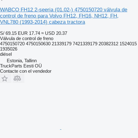
WABCO FH12 2-seeria (01.02-) 4750150720 válvula de
control de freno para Volvo FH12, FH16, NH12, FH,
VNL780 (1993-2014) cabeza tractora
S/ 69.15
EUR 17.74
≈ USD 20.37
Válvula de control de freno
4750150720 4750150630 21339179 7421339179 20382312 1524015
1935026
diésel
Estonia, Tallinn
TruckParts Eesti OÜ
Contacte con el vendedor