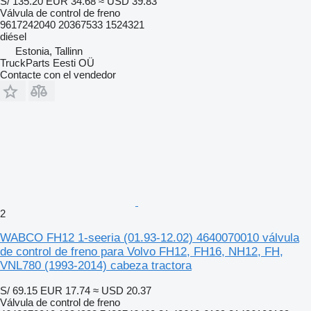
S/ 135.20
EUR 34.68
≈ USD 39.83
Válvula de control de freno
9617242040 20367533 1524321
diésel
Estonia, Tallinn
TruckParts Eesti OÜ
Contacte con el vendedor
2
WABCO FH12 1-seeria (01.93-12.02) 4640070010 válvula
de control de freno para Volvo FH12, FH16, NH12, FH,
VNL780 (1993-2014) cabeza tractora
S/ 69.15
EUR 17.74
≈ USD 20.37
Válvula de control de freno