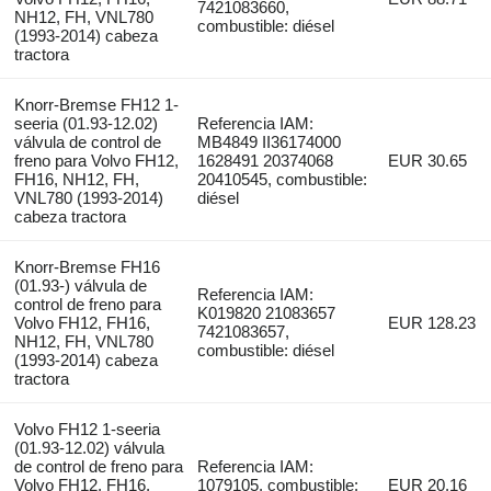
7421083660,
NH12, FH, VNL780
combustible: diésel
(1993-2014) cabeza
tractora
Knorr-Bremse FH12 1-
seeria (01.93-12.02)
Referencia IAM:
válvula de control de
MB4849 II36174000
freno para Volvo FH12,
1628491 20374068
EUR 30.65
FH16, NH12, FH,
20410545, combustible:
VNL780 (1993-2014)
diésel
cabeza tractora
Knorr-Bremse FH16
(01.93-) válvula de
Referencia IAM:
control de freno para
K019820 21083657
Volvo FH12, FH16,
EUR 128.23
7421083657,
NH12, FH, VNL780
combustible: diésel
(1993-2014) cabeza
tractora
Volvo FH12 1-seeria
(01.93-12.02) válvula
de control de freno para
Referencia IAM:
Volvo FH12, FH16,
1079105, combustible:
EUR 20.16