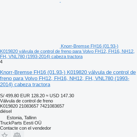
Knorr-Bremse FH16 (01.93-)
K019820 válvula de control de freno para Volvo FH12, FH16, NH12,
FH, VNL780 (1993-2014) cabeza tractora
4
Knorr-Bremse FH16 (01.93-) K019820 válvula de control de
freno para Volvo FH12, FH16, NH12, FH, VNL780 (1993-
2014) cabeza tractora
S/ 499.80
EUR 128.20
≈ USD 147.30
Válvula de control de freno
K019820 21083657 7421083657
diésel
Estonia, Tallinn
TruckParts Eesti OÜ
Contacte con el vendedor