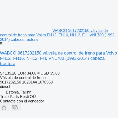
WABCO 9617232150 válvula de
control de freno para Volvo FH12, FH16, NH12, FH, VNL780 (1993-
2014) cabeza tractora
5
WABCO 9617232150 válvula de control de freno para Volvo
FH12, FH16, NH12, FH, VNL780 (1993-2014) cabeza
tractora
S/ 135.20
EUR 34.68
≈ USD 39.83
Válvula de control de freno
9617232150 1628144 1078958
diésel
Estonia, Tallinn
TruckParts Eesti OÜ
Contacte con el vendedor