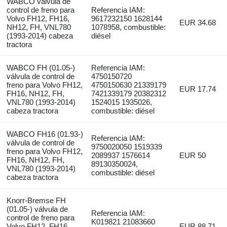
WABCO válvula de
control de freno para
Referencia IAM:
Volvo FH12, FH16,
9617232150 1628144
EUR 34.68
NH12, FH, VNL780
1078958, combustible:
(1993-2014) cabeza
diésel
tractora
WABCO FH (01.05-)
Referencia IAM:
válvula de control de
4750150720
freno para Volvo FH12,
4750150630 21339179
EUR 17.74
FH16, NH12, FH,
7421339179 20382312
VNL780 (1993-2014)
1524015 1935026,
cabeza tractora
combustible: diésel
WABCO FH16 (01.93-)
Referencia IAM:
válvula de control de
9750020050 1519339
freno para Volvo FH12,
2089937 1576614
EUR 50
FH16, NH12, FH,
89130350024,
VNL780 (1993-2014)
combustible: diésel
cabeza tractora
Knorr-Bremse FH
(01.05-) válvula de
Referencia IAM:
control de freno para
K019821 21083660
Volvo FH12, FH16,
EUR 88.71