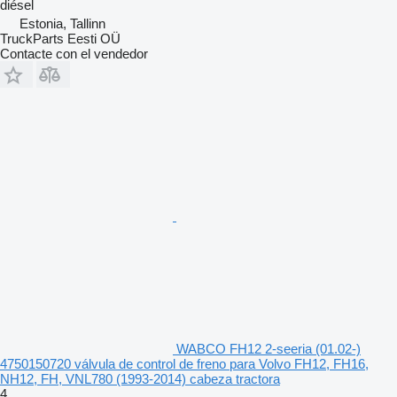
diésel
Estonia, Tallinn
TruckParts Eesti OÜ
Contacte con el vendedor
WABCO FH12 2-seeria (01.02-)
4750150720 válvula de control de freno para Volvo FH12, FH16,
NH12, FH, VNL780 (1993-2014) cabeza tractora
4