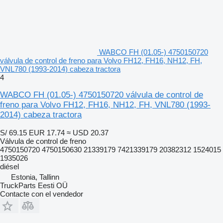
WABCO FH (01.05-) 4750150720
válvula de control de freno para Volvo FH12, FH16, NH12, FH,
VNL780 (1993-2014) cabeza tractora
4
WABCO FH (01.05-) 4750150720 válvula de control de
freno para Volvo FH12, FH16, NH12, FH, VNL780 (1993-
2014) cabeza tractora
S/ 69.15
EUR 17.74
≈ USD 20.37
Válvula de control de freno
4750150720 4750150630 21339179 7421339179 20382312 1524015
1935026
diésel
Estonia, Tallinn
TruckParts Eesti OÜ
Contacte con el vendedor