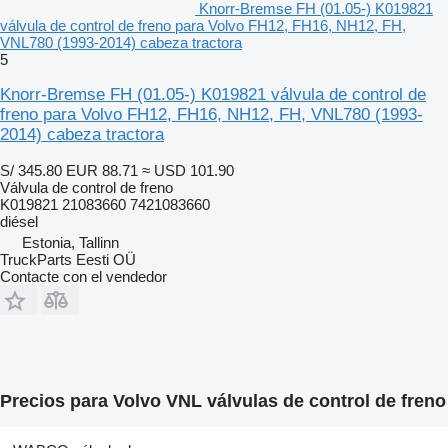
Knorr-Bremse FH (01.05-) K019821
válvula de control de freno para Volvo FH12, FH16, NH12, FH,
VNL780 (1993-2014) cabeza tractora
5
Knorr-Bremse FH (01.05-) K019821 válvula de control de
freno para Volvo FH12, FH16, NH12, FH, VNL780 (1993-
2014) cabeza tractora
S/ 345.80
EUR 88.71
≈ USD 101.90
Válvula de control de freno
K019821 21083660 7421083660
diésel
Estonia, Tallinn
TruckParts Eesti OÜ
Contacte con el vendedor
Precios para Volvo VNL válvulas de control de freno