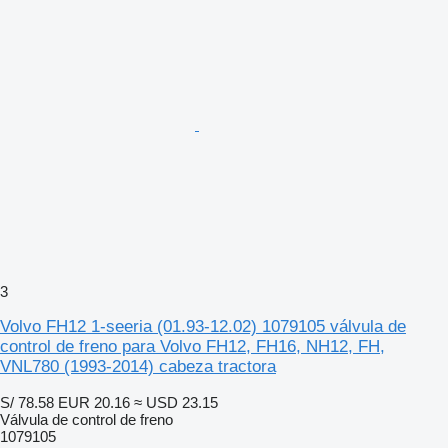
3
Volvo FH12 1-seeria (01.93-12.02) 1079105 válvula de
control de freno para Volvo FH12, FH16, NH12, FH,
VNL780 (1993-2014) cabeza tractora
S/ 78.58
EUR 20.16
≈ USD 23.15
Válvula de control de freno
1079105