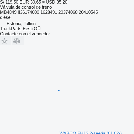
S/ 119.50
EUR 30.65
≈ USD 35.20
Válvula de control de freno
MB4849 II36174000 1628491 20374068 20410545
diésel
Estonia, Tallinn
TruckParts Eesti OÜ
Contacte con el vendedor
WABCO FH12 2-seeria (01.02-)