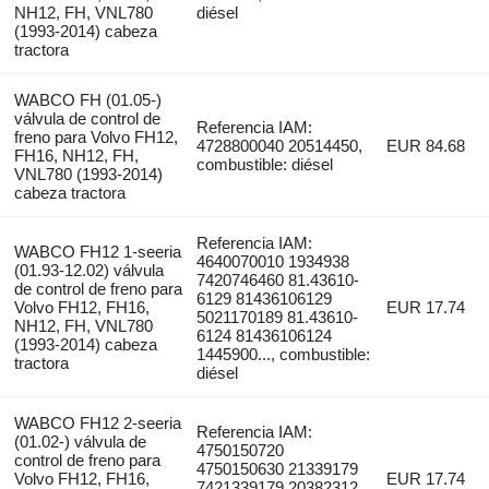
NH12, FH, VNL780
diésel
(1993-2014) cabeza
tractora
WABCO FH (01.05-)
válvula de control de
Referencia IAM:
freno para Volvo FH12,
4728800040 20514450,
EUR 84.68
FH16, NH12, FH,
combustible: diésel
VNL780 (1993-2014)
cabeza tractora
Referencia IAM:
WABCO FH12 1-seeria
4640070010 1934938
(01.93-12.02) válvula
7420746460 81.43610-
de control de freno para
6129 81436106129
Volvo FH12, FH16,
EUR 17.74
5021170189 81.43610-
NH12, FH, VNL780
6124 81436106124
(1993-2014) cabeza
1445900..., combustible:
tractora
diésel
WABCO FH12 2-seeria
Referencia IAM:
(01.02-) válvula de
4750150720
control de freno para
4750150630 21339179
Volvo FH12, FH16,
EUR 17.74
7421339179 20382312