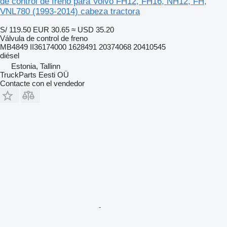
de control de freno para Volvo FH12, FH16, NH12, FH,
VNL780 (1993-2014) cabeza tractora
S/ 119.50
EUR 30.65
≈ USD 35.20
Válvula de control de freno
MB4849 II36174000 1628491 20374068 20410545
diésel
Estonia, Tallinn
TruckParts Eesti OÜ
Contacte con el vendedor