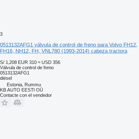
3
0513132AFG1 válvula de control de freno para Volvo FH12,
FH16, NH12, FH, VNL780 (1993-2014) cabeza tractora
S/ 1,208
EUR 310
≈ USD 356
Válvula de control de freno
0513132AFG1
diésel
Estonia, Rummu
KB AUTO EESTI OÜ
Contacte con el vendedor