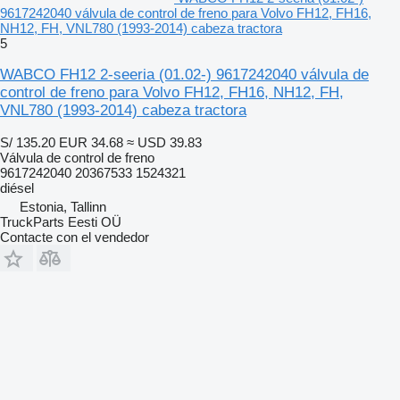
9617242040 válvula de control de freno para Volvo FH12, FH16,
NH12, FH, VNL780 (1993-2014) cabeza tractora
5
WABCO FH12 2-seeria (01.02-) 9617242040 válvula de
control de freno para Volvo FH12, FH16, NH12, FH,
VNL780 (1993-2014) cabeza tractora
S/ 135.20
EUR 34.68
≈ USD 39.83
Válvula de control de freno
9617242040 20367533 1524321
diésel
Estonia, Tallinn
TruckParts Eesti OÜ
Contacte con el vendedor