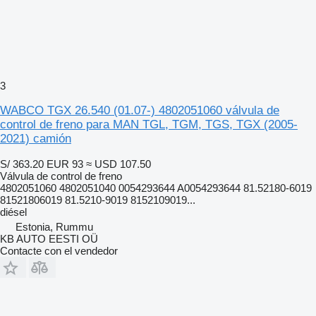
3
WABCO TGX 26.540 (01.07-) 4802051060 válvula de
control de freno para MAN TGL, TGM, TGS, TGX (2005-
2021) camión
S/ 363.20
EUR 93
≈ USD 107.50
Válvula de control de freno
4802051060 4802051040 0054293644 A0054293644 81.52180-6019
81521806019 81.5210-9019 8152109019...
diésel
Estonia, Rummu
KB AUTO EESTI OÜ
Contacte con el vendedor