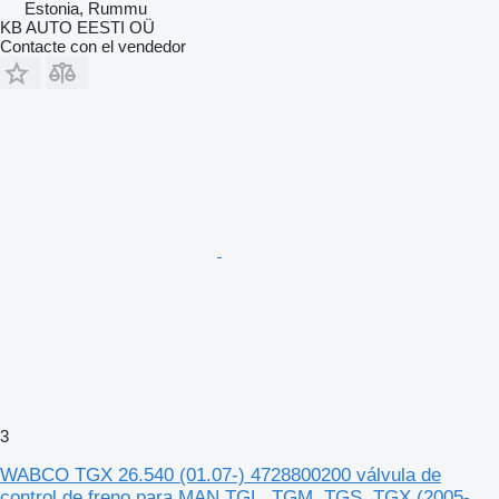
Estonia, Rummu
KB AUTO EESTI OÜ
Contacte con el vendedor
3
WABCO TGX 26.540 (01.07-) 4728800200 válvula de
control de freno para MAN TGL, TGM, TGS, TGX (2005-