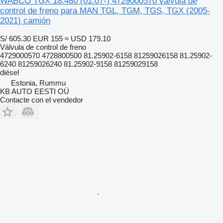
WABCO TGX 18.480 (01.07-) 4729000570 válvula de
control de freno para MAN TGL, TGM, TGS, TGX (2005-
2021) camión
S/ 605.30
EUR 155
≈ USD 179.10
Válvula de control de freno
4729000570 4728800500 81.25902-6158 81259026158 81.25902-
6240 81259026240 81.25902-9158 81259029158
diésel
Estonia, Rummu
KB AUTO EESTI OÜ
Contacte con el vendedor