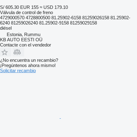
S/ 605.30
EUR 155
≈ USD 179.10
Válvula de control de freno
4729000570 4728800500 81.25902-6158 81259026158 81.25902-
6240 81259026240 81.25902-9158 81259029158
diésel
Estonia, Rummu
KB AUTO EESTI OÜ
Contacte con el vendedor
¿No encuentra un recambio?
¡Pregúntenos ahora mismo!
Solicitar recambio