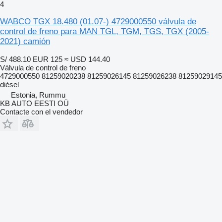
4
WABCO TGX 18.480 (01.07-) 4729000550 válvula de
control de freno para MAN TGL, TGM, TGS, TGX (2005-
2021) camión
S/ 488.10
EUR 125
≈ USD 144.40
Válvula de control de freno
4729000550 81259020238 81259026145 81259026238 81259029145
diésel
Estonia, Rummu
KB AUTO EESTI OÜ
Contacte con el vendedor