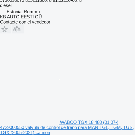
9730030070 81521166078 81.52116-6078
diésel
Estonia, Rummu
KB AUTO EESTI OÜ
Contacte con el vendedor
WABCO TGX 18.480 (01.07-)
4729000550 válvula de control de freno para MAN TGL, TGM, TGS,
TGX (2005-2021) camión