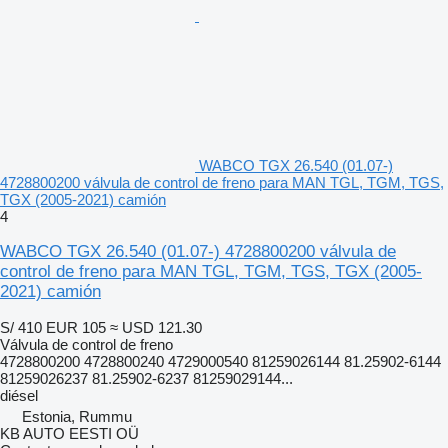
WABCO TGX 26.540 (01.07-)
4728800200 válvula de control de freno para MAN TGL, TGM, TGS,
TGX (2005-2021) camión
4
WABCO TGX 26.540 (01.07-) 4728800200 válvula de
control de freno para MAN TGL, TGM, TGS, TGX (2005-
2021) camión
S/ 410
EUR 105
≈ USD 121.30
Válvula de control de freno
4728800200 4728800240 4729000540 81259026144 81.25902-6144
81259026237 81.25902-6237 81259029144...
diésel
Estonia, Rummu
KB AUTO EESTI OÜ