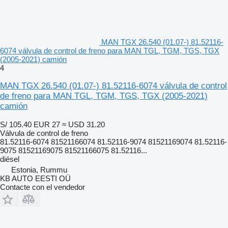
MAN TGX 26.540 (01.07-) 81.52116-
6074 válvula de control de freno para MAN TGL, TGM, TGS, TGX
(2005-2021) camión
4
MAN TGX 26.540 (01.07-) 81.52116-6074 válvula de control
de freno para MAN TGL, TGM, TGS, TGX (2005-2021)
camión
S/ 105.40
EUR 27
≈ USD 31.20
Válvula de control de freno
81.52116-6074 81521166074 81.52116-9074 81521169074 81.52116-
9075 81521169075 81521166075 81.52116...
diésel
Estonia, Rummu
KB AUTO EESTI OÜ
Contacte con el vendedor