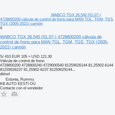
WABCO TGX 26.540 (01.07-)
4728800200 válvula de control de freno para MAN TGL, TGM, TGS,
TGX (2005-2021) camión
4
WABCO TGX 26.540 (01.07-) 4728800200 válvula de
control de freno para MAN TGL, TGM, TGS, TGX (2005-
2021) camión
S/ 410
EUR 105
≈ USD 121.30
Válvula de control de freno
4728800200 4728800240 4729000540 81259026144 81.25902-6144
81259026237 81.25902-6237 81259029144...
diésel
Estonia, Rummu
KB AUTO EESTI OÜ
Contacte con el vendedor