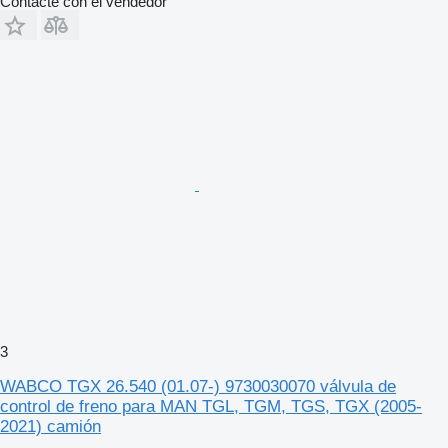
Contacte con el vendedor
3
WABCO TGX 26.540 (01.07-) 9730030070 válvula de
control de freno para MAN TGL, TGM, TGS, TGX (2005-
2021) camión