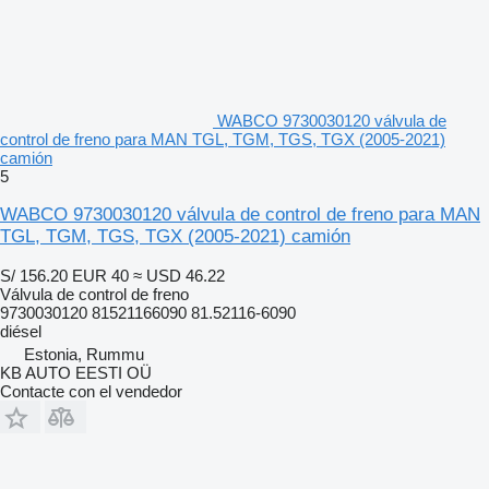
WABCO 9730030120 válvula de
control de freno para MAN TGL, TGM, TGS, TGX (2005-2021)
camión
5
WABCO 9730030120 válvula de control de freno para MAN
TGL, TGM, TGS, TGX (2005-2021) camión
S/ 156.20
EUR 40
≈ USD 46.22
Válvula de control de freno
9730030120 81521166090 81.52116-6090
diésel
Estonia, Rummu
KB AUTO EESTI OÜ
Contacte con el vendedor