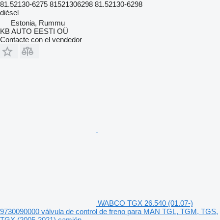
81.52130-6275 81521306298 81.52130-6298
diésel
Estonia, Rummu
KB AUTO EESTI OÜ
Contacte con el vendedor
WABCO TGX 26.540 (01.07-)
9730090000 válvula de control de freno para MAN TGL, TGM, TGS,
TGX (2005-2021) camión