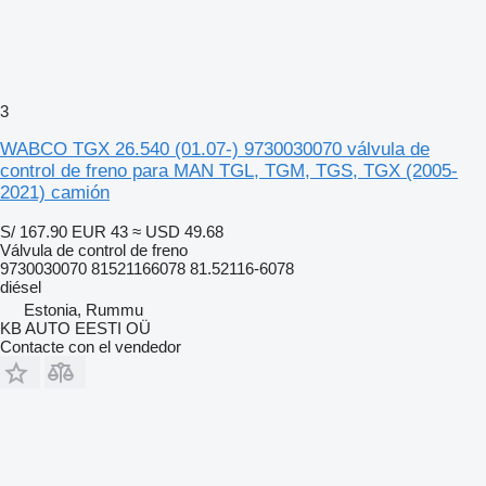
3
WABCO TGX 26.540 (01.07-) 9730030070 válvula de
control de freno para MAN TGL, TGM, TGS, TGX (2005-
2021) camión
S/ 167.90
EUR 43
≈ USD 49.68
Válvula de control de freno
9730030070 81521166078 81.52116-6078
diésel
Estonia, Rummu
KB AUTO EESTI OÜ
Contacte con el vendedor