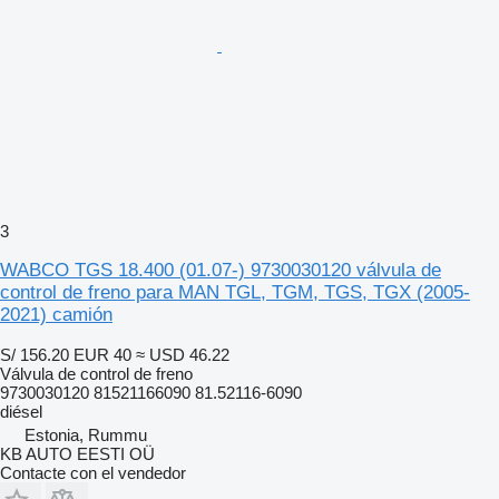
3
WABCO TGS 18.400 (01.07-) 9730030120 válvula de
control de freno para MAN TGL, TGM, TGS, TGX (2005-
2021) camión
S/ 156.20
EUR 40
≈ USD 46.22
Válvula de control de freno
9730030120 81521166090 81.52116-6090
diésel
Estonia, Rummu
KB AUTO EESTI OÜ
Contacte con el vendedor