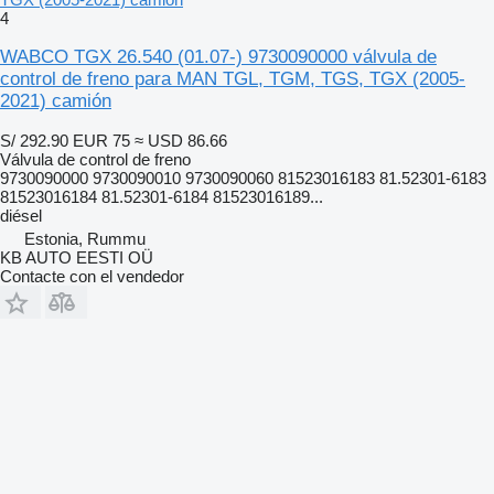
4
WABCO TGX 26.540 (01.07-) 9730090000 válvula de
control de freno para MAN TGL, TGM, TGS, TGX (2005-
2021) camión
S/ 292.90
EUR 75
≈ USD 86.66
Válvula de control de freno
9730090000 9730090010 9730090060 81523016183 81.52301-6183
81523016184 81.52301-6184 81523016189...
diésel
Estonia, Rummu
KB AUTO EESTI OÜ
Contacte con el vendedor