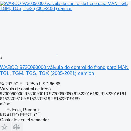
3
WABCO 9730090000 válvula de control de freno para MAN
TGL, TGM, TGS, TGX (2005-2021) camión
S/ 292.90
EUR 75
≈ USD 86.66
Válvula de control de freno
9730090000 9730090010 9730090060 81523016183 81523016184
81523016189 81523016192 81523019189
diésel
Estonia, Rummu
KB AUTO EESTI OÜ
Contacte con el vendedor