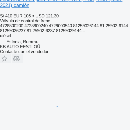
2021) camión
S/ 410
EUR 105
≈ USD 121.30
Válvula de control de freno
4728800200 4728800240 4729000540 81259026144 81.25902-6144
81259026237 81.25902-6237 81259029144...
diésel
Estonia, Rummu
KB AUTO EESTI OÜ
Contacte con el vendedor