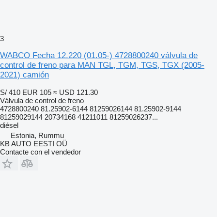
3
WABCO Fecha 12.220 (01.05-) 4728800240 válvula de
control de freno para MAN TGL, TGM, TGS, TGX (2005-
2021) camión
S/ 410
EUR 105
≈ USD 121.30
Válvula de control de freno
4728800240 81.25902-6144 81259026144 81.25902-9144
81259029144 20734168 41211011 81259026237...
diésel
Estonia, Rummu
KB AUTO EESTI OÜ
Contacte con el vendedor