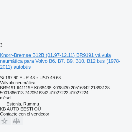
3
Knorr-Bremse B12B (01.97-12.11) BR9191 válvula
neumática para Volvo B6, B7, B9, B10, B12 bus (1978-
2011) autobús
S/ 167.90
EUR 43
≈ USD 49.68
Válvula neumática
BR9191 II41119F K038438 K038430 20516342 21893128
5001866013 7420516342 41027223 41027224...
diésel
Estonia, Rummu
KB AUTO EESTI OÜ
Contacte con el vendedor