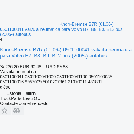
Knorr-Bremse B7R (01.06-)
0501100041 válvula neumática para Volvo B7, B8, B9, B12 bus
(2005-) autobús
4
Knorr-Bremse B7R (01.06-) 0501100041 válvula neumática
para Volvo B7, B8, B9, B12 bus (2005-) autobús
S/ 236.20
EUR 60.48
≈ USD 69.88
Válvula neumática
0501100041 0501100041000 0501100041100 0501100035
0501100016 9957009 5010207861 21070011 481831
diésel
Estonia, Tallinn
TruckParts Eesti OÜ
Contacte con el vendedor