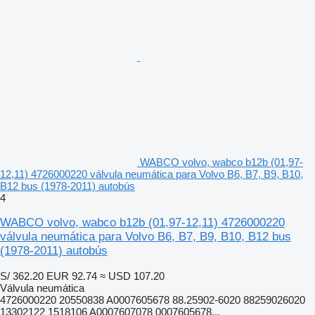
WABCO volvo, wabco b12b (01,97-
12,11) 4726000220 válvula neumática para Volvo B6, B7, B9, B10,
B12 bus (1978-2011) autobús
4
WABCO volvo, wabco b12b (01,97-12,11) 4726000220
válvula neumática para Volvo B6, B7, B9, B10, B12 bus
(1978-2011) autobús
S/ 362.20
EUR 92.74
≈ USD 107.20
Válvula neumática
4726000220 20550838 A0007605678 88.25902-6020 88259026020
13302122 1518106 A0007607078 0007605678...