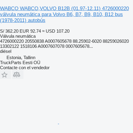
WABCO WABCO,VOLVO B12B (01.97-12.11) 4726000220
válvula neumática para Volvo B6, B7, B9, B10, B12 bus
(1978-2011) autobús
S/ 362.20
EUR 92.74
≈ USD 107.20
Válvula neumática
4726000220 20550838 A0007605678 88.25902-6020 88259026020
13302122 1518106 A0007607078 0007605678...
diésel
Estonia, Tallinn
TruckParts Eesti OÜ
Contacte con el vendedor