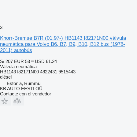
3
Knorr-Bremse B7R (01.97-) HB1143 I82171N00 válvula
neumática para Volvo B6, B7, B9, B10, B12 bus (1978-
2011) autobús
S/ 207
EUR 53
≈ USD 61.24
Válvula neumática
HB1143 I82171N00 4822431 9515443
diésel
Estonia, Rummu
KB AUTO EESTI OÜ
Contacte con el vendedor