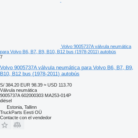
Volvo 9005737A válvula neumática
para Volvo B6, B7, B9, B10, B12 bus (1978-2011) autobús
7
Volvo 9005737A válvula neumática para Volvo B6, B7, B9,
B10, B12 bus (1978-2011) autobús
S/ 384.20
EUR 98.39
≈ USD 113.70
Válvula neumática
9005737A 602000303 MA253-014P
diésel
Estonia, Tallinn
TruckParts Eesti OÜ
Contacte con el vendedor