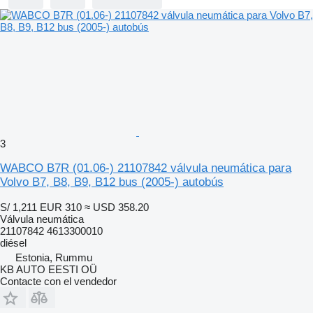
3
WABCO B7R (01.06-) 21107842 válvula neumática para
Volvo B7, B8, B9, B12 bus (2005-) autobús
S/ 1,211
EUR 310
≈ USD 358.20
Válvula neumática
21107842 4613300010
diésel
Estonia, Rummu
KB AUTO EESTI OÜ
Contacte con el vendedor