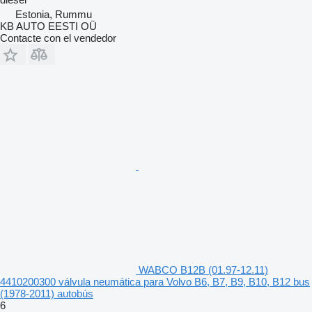
Estonia, Rummu
KB AUTO EESTI OÜ
Contacte con el vendedor
WABCO B12B (01.97-12.11)
4410200300 válvula neumática para Volvo B6, B7, B9, B10, B12 bus
(1978-2011) autobús
6