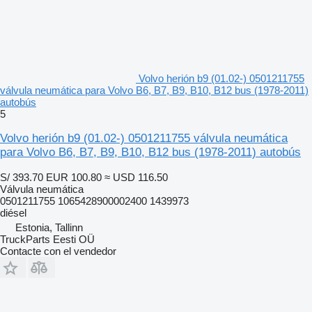
Volvo herión b9 (01.02-) 0501211755
válvula neumática para Volvo B6, B7, B9, B10, B12 bus (1978-2011)
autobús
5
Volvo herión b9 (01.02-) 0501211755 válvula neumática
para Volvo B6, B7, B9, B10, B12 bus (1978-2011) autobús
S/ 393.70
EUR 100.80
≈ USD 116.50
Válvula neumática
0501211755 1065428900002400 1439973
diésel
Estonia, Tallinn
TruckParts Eesti OÜ
Contacte con el vendedor