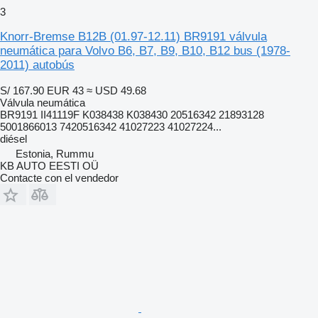
3
Knorr-Bremse B12B (01.97-12.11) BR9191 válvula
neumática para Volvo B6, B7, B9, B10, B12 bus (1978-
2011) autobús
S/ 167.90
EUR 43
≈ USD 49.68
Válvula neumática
BR9191 II41119F K038438 K038430 20516342 21893128
5001866013 7420516342 41027223 41027224...
diésel
Estonia, Rummu
KB AUTO EESTI OÜ
Contacte con el vendedor