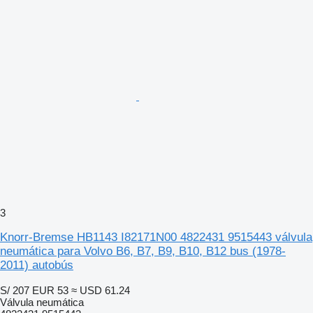
3
Knorr-Bremse HB1143 I82171N00 4822431 9515443 válvula
neumática para Volvo B6, B7, B9, B10, B12 bus (1978-
2011) autobús
S/ 207
EUR 53
≈ USD 61.24
Válvula neumática