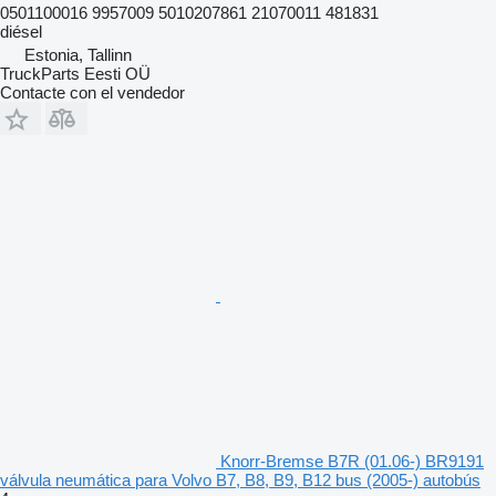
0501100016 9957009 5010207861 21070011 481831
diésel
Estonia, Tallinn
TruckParts Eesti OÜ
Contacte con el vendedor
Knorr-Bremse B7R (01.06-) BR9191
válvula neumática para Volvo B7, B8, B9, B12 bus (2005-) autobús