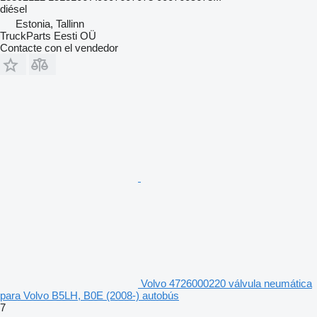
diésel
Estonia, Tallinn
TruckParts Eesti OÜ
Contacte con el vendedor
Volvo 4726000220 válvula neumática
para Volvo B5LH, B0E (2008-) autobús
7