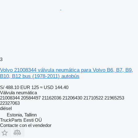
3
Volvo 21008344 válvula neumática para Volvo B6, B7, B9,
B10, B12 bus (1978-2011) autobús
S/ 488.10
EUR 125
≈ USD 144.40
Válvula neumática
21008344 20584497 21162036 21206430 21710522 21965253
22327063
diésel
Estonia, Tallinn
TruckParts Eesti OÜ
Contacte con el vendedor