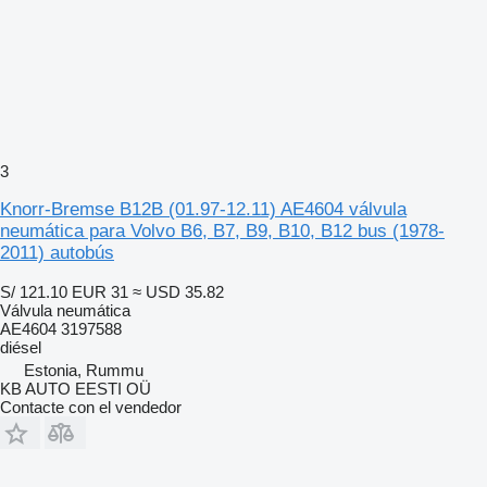
3
Knorr-Bremse B12B (01.97-12.11) AE4604 válvula
neumática para Volvo B6, B7, B9, B10, B12 bus (1978-
2011) autobús
S/ 121.10
EUR 31
≈ USD 35.82
Válvula neumática
AE4604 3197588
diésel
Estonia, Rummu
KB AUTO EESTI OÜ
Contacte con el vendedor