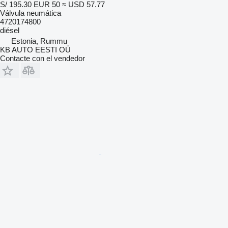
S/ 195.30
EUR 50
≈ USD 57.77
Válvula neumática
4720174800
diésel
Estonia, Rummu
KB AUTO EESTI OÜ
Contacte con el vendedor