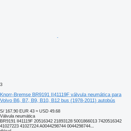
3
Knorr-Bremse BR9191 II41119F válvula neumática para
Volvo B6, B7, B9, B10, B12 bus (1978-2011) autobús
S/ 167.90
EUR 43
≈ USD 49.68
Válvula neumática
BR9191 II41119F 20516342 21893128 5001866013 7420516342
41027223 41027224 A0044298744 0044298744...
diésel