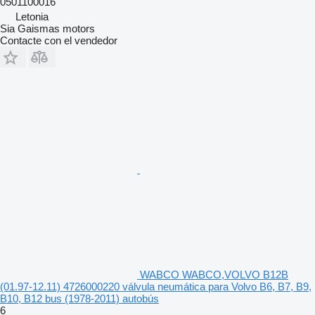
0501100016
Letonia
Sia Gaismas motors
Contacte con el vendedor
WABCO WABCO,VOLVO B12B
(01.97-12.11) 4726000220 válvula neumática para Volvo B6, B7, B9,
B10, B12 bus (1978-2011) autobús
6