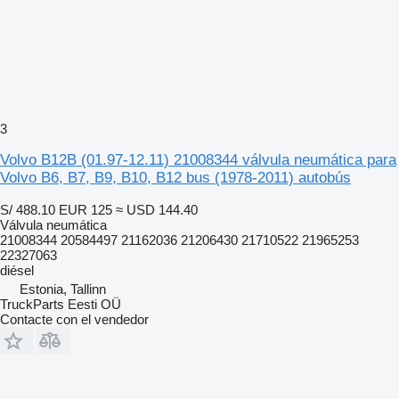
3
Volvo B12B (01.97-12.11) 21008344 válvula neumática para
Volvo B6, B7, B9, B10, B12 bus (1978-2011) autobús
S/ 488.10
EUR 125
≈ USD 144.40
Válvula neumática
21008344 20584497 21162036 21206430 21710522 21965253
22327063
diésel
Estonia, Tallinn
TruckParts Eesti OÜ
Contacte con el vendedor