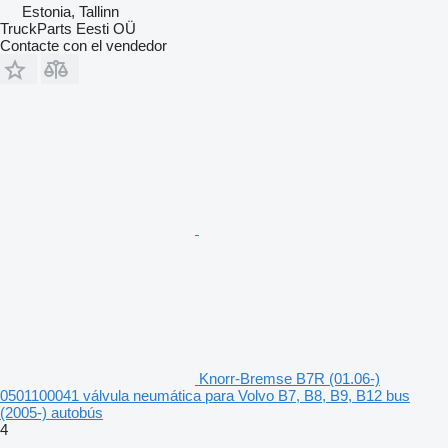
Estonia, Tallinn
TruckParts Eesti OÜ
Contacte con el vendedor
Knorr-Bremse B7R (01.06-)
0501100041 válvula neumática para Volvo B7, B8, B9, B12 bus
(2005-) autobús
4