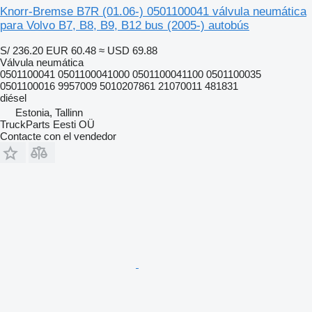
Knorr-Bremse B7R (01.06-) 0501100041 válvula neumática
para Volvo B7, B8, B9, B12 bus (2005-) autobús
S/ 236.20
EUR 60.48
≈ USD 69.88
Válvula neumática
0501100041 0501100041000 0501100041100 0501100035
0501100016 9957009 5010207861 21070011 481831
diésel
Estonia, Tallinn
TruckParts Eesti OÜ
Contacte con el vendedor