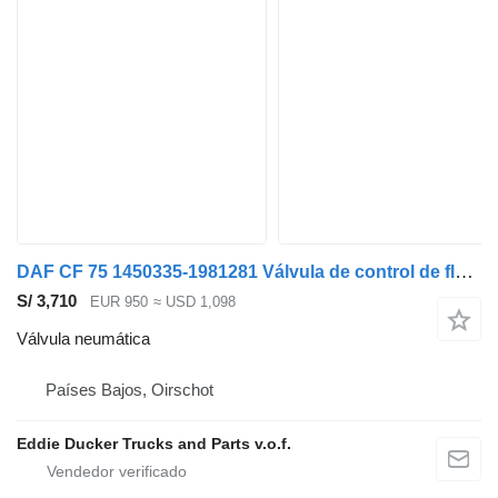
DAF CF 75 1450335-1981281 Válvula de control de flujo de fluido CF75IV/CF85IV/ válvula neumática para camión
S/ 3,710
EUR 950
≈ USD 1,098
Válvula neumática
Países Bajos, Oirschot
Eddie Ducker Trucks and Parts v.o.f.