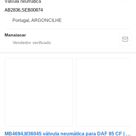
Válvula neumática
AB2836,SEB00874
Portugal, ARGONCILHE
Manaiacar
MB4694,II/36045 válvula neumática para DAF 85 CF | 98 - 00 camión