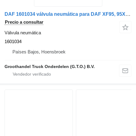
DAF 1601034 válvula neumática para DAF XF95, 95XF, CF75, CF85, XF105, CF75IV, CF85IV camión
Precio a consultar
Válvula neumática
1601034
Países Bajos, Hoensbroek
Groothandel Truck Onderdelen (G.T.O.) B.V.