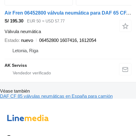
Air Fren 06452800 válvula neumática para DAF 65 CF, 75 CF, 85 CF, 95 XF, CF 65, CF 75, CF 85, XF 105, XF camión
S/ 195.30
EUR 50
≈ USD 57.77
Válvula neumática
Estado
nuevo
06452800 1607416, 1612054
Letonia, Riga
AK Serviss
Véase también
DAF CF 85 válvulas neumáticas en España para camión