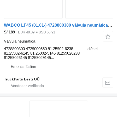
WABCO LF45 (01.01-) 4728800300 válvula neumática para DAF LF45, LF55, LF180, CF65, CF75, CF85 (2001-) camión
S/ 189
EUR 48.39
≈ USD 55.91
Válvula neumática
4728800300 4729000550 81.25902-6238
diésel
81.25902-6145 81.25902-9145 81259026238
81259026145 81259029145...
Estonia, Tallinn
TruckParts Eesti OÜ