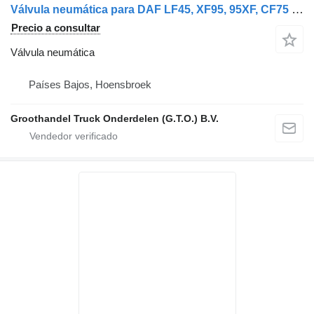
Válvula neumática para DAF LF45, XF95, 95XF, CF75 CF85, XF105, LF45IV, CF75IV CF85IV camión
Precio a consultar
Válvula neumática
Países Bajos, Hoensbroek
Groothandel Truck Onderdelen (G.T.O.) B.V.