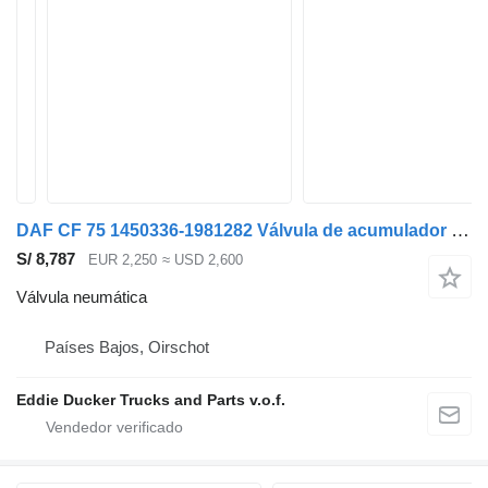
DAF CF 75 1450336-1981282 Válvula de acumulador CF75IV/CF85IV/XF95/XF10 válvula neumática para camión
S/ 8,787
EUR 2,250
≈ USD 2,600
Válvula neumática
Países Bajos, Oirschot
Eddie Ducker Trucks and Parts v.o.f.