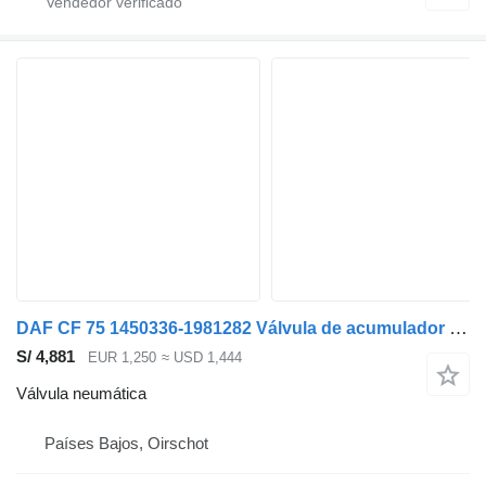
DAF CF 75 1450336-1981282 Válvula de acumulador CF75IV/CF85IV/XF95/XF10 válvula neumática para camión
S/ 4,881
EUR 1,250
≈ USD 1,444
Válvula neumática
Países Bajos, Oirschot