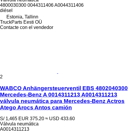
4800030300 0044311406 A0044311406
diésel
Estonia, Tallinn
TruckParts Eesti OÜ
Contacte con el vendedor
2
WABCO Anhängersteuerventil EBS 4802040300
Mercedes-Benz A 0014311213 A0014311213
válvula neumática para Mercedes-Benz Actros
Atego Arocs Antos camión
S/ 1,465
EUR 375.20
≈ USD 433.60
Válvula neumática
A0014311213