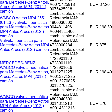
4410502000
para Mercedes-Benz Antos,
A0075425918
EUR 37.20
Arocs, Actros MP4 (2012-)
0075425918,
camión
combustible: diésel
WABCO Actros MP4 2551
Referencia IAM:
(01.13-) válvula neumática
4800030300
para Mercedes-Benz Actros
0044311406
EUR 198.39
MP4 Antos Arocs (2012-)
A0044311406,
camión
combustible: diésel
Válvula neumática para
Referencia IAM:
Mercedes-Benz Actros MP4
4728900284,
EUR 375
Antos Arocs (2012-) camión
combustible: diésel
Referencia IAM:
4728901130
MERCEDES-BENZ,
4728901110
WABCO válvula neumática
4728901016
para Mercedes-Benz Antos,
0013271225
EUR 198.40
Arocs, Actros MP4 (2012-)
A0013271225
camión
A0013270825
0013270825,
combustible: diésel
Referencia IAM:
WABCO válvula neumática
4802040300
para Mercedes-Benz Actros
0014311213
EUR 170
MP4 Antos Arocs (2012-)
A0014311213,
camión