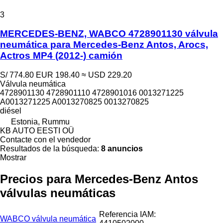
3
MERCEDES-BENZ, WABCO 4728901130 válvula
neumática para Mercedes-Benz Antos, Arocs,
Actros MP4 (2012-) camión
S/ 774.80
EUR 198.40
≈ USD 229.20
Válvula neumática
4728901130 4728901110 4728901016 0013271225
A0013271225 A0013270825 0013270825
diésel
Estonia, Rummu
KB AUTO EESTI OÜ
Contacte con el vendedor
Resultados de la búsqueda:
8 anuncios
Mostrar
Precios para Mercedes-Benz Antos
válvulas neumáticas
Referencia IAM:
WABCO válvula neumática