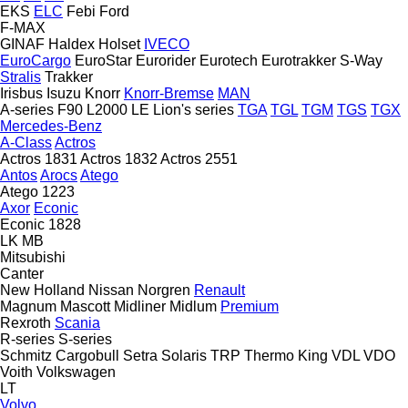
EKS
ELC
Febi
Ford
F-MAX
GINAF
Haldex
Holset
IVECO
EuroCargo
EuroStar
Eurorider
Eurotech
Eurotrakker
S-Way
Stralis
Trakker
Irisbus
Isuzu
Knorr
Knorr-Bremse
MAN
A-series
F90
L2000
LE
Lion's series
TGA
TGL
TGM
TGS
TGX
Mercedes-Benz
A-Class
Actros
Actros 1831
Actros 1832
Actros 2551
Antos
Arocs
Atego
Atego 1223
Axor
Econic
Econic 1828
LK
MB
Mitsubishi
Canter
New Holland
Nissan
Norgren
Renault
Magnum
Mascott
Midliner
Midlum
Premium
Rexroth
Scania
R-series
S-series
Schmitz Cargobull
Setra
Solaris
TRP
Thermo King
VDL
VDO
Voith
Volkswagen
LT
Volvo