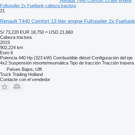
Renault T440 Comfort 13 liter engine
Fullspoiler 2x Fueltank cabeza tractora
21
Renault T440 Comfort 13 liter engine Fullspoiler 2x Fueltank
S/ 73,220
EUR 18,750
≈ USD 21,660
Cabeza tractora
2019
902,224 km
Euro 6
Potencia
440 Hp (323 kW)
Combustible
diésel
Configuración del eje
4x2
Suspensión
resorte/neumática
Tipo de tracción
Tracción trasera
Países Bajos, Ulft
Truck Trading Holland
Contacte con el vendedor