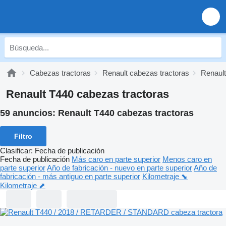
Cabezas tractoras
Renault cabezas tractoras
Renault
Renault T440 cabezas tractoras
59 anuncios:
Renault T440 cabezas tractoras
Filtro
Clasificar
:
Fecha de publicación
Fecha de publicación
Más caro en parte superior
Menos caro en
parte superior
Año de fabricación - nuevo en parte superior
Año de
fabricación - más antiguo en parte superior
Kilometraje ⬊
Kilometraje ⬈