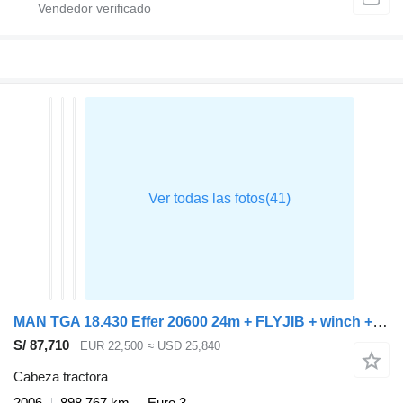
MAN TGA 18.430 Effer 20600 24m + FLYJIB + winch + long reach + Euro
S/ 87,710
EUR 22,500
≈ USD 25,840
Cabeza tractora
2006
898,767 km
Euro 3