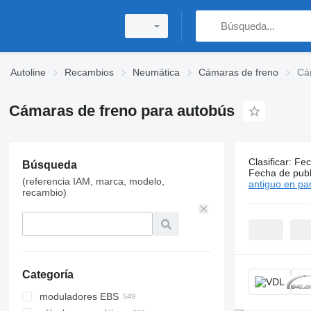
Autoline
Recambios
Neumática
Cámaras de freno
Cá
Cámaras de freno para autobús
Clasificar
:
Fec
Búsqueda
6 anuncios
Fecha de publ
(referencia IAM, marca, modelo,
antiguo en par
recambio)
Categoría
moduladores EBS