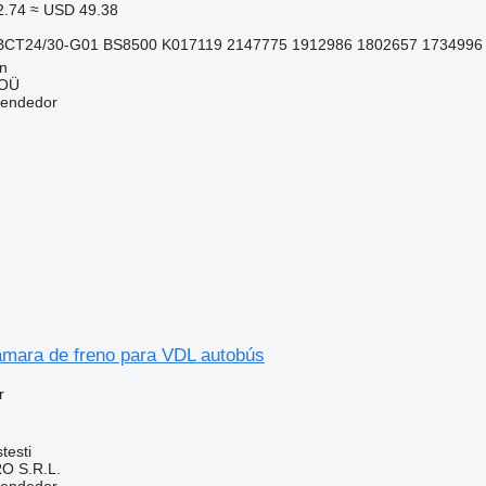
2.74
≈ USD 49.38
BCT24/30-G01 BS8500 K017119 2147775 1912986 1802657 1734996
nn
 OÜ
vendedor
mara de freno para VDL autobús
r
testi
O S.R.L.