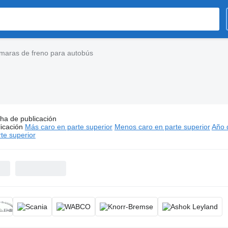
maras de freno para autobús
ha de publicación
:
Cámaras de freno para autobús
icación
Más caro en parte superior
Menos caro en parte superior
Año d
te superior