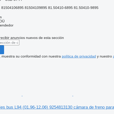
 81504106895 81504109895 81.50410-6895 81.50410-9895
nn
 OÜ
vendedor
recibir anuncios nuevos de esta sección
uí, muestra su conformidad con nuestra
política de privacidad
y nuestro
s bus L94 (01.96-12.06) 9254813130 cámara de freno para 