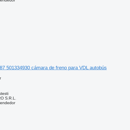
vendedor
7 501334930 cámara de freno para VDL autobús
r
testi
O S.R.L.
vendedor