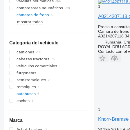
válvulas neumáticas
1
compresores neumáticos
cámaras de freno
A0214207118 c
mostrar todos
Precio a consulta
Cámara de freno
A0214207118 34
Rumanía, Cris
Categoría del vehículo
ROYAL DRU AGR
Contacte con el 
camiones
cabezas tractoras
vehículos comerciales
furgonetas
semirremolques
remolques
autobuses
coches
3
Knorr-Bremse 
Marca
Ashok Leyland
S/ 195.30
EUR 5