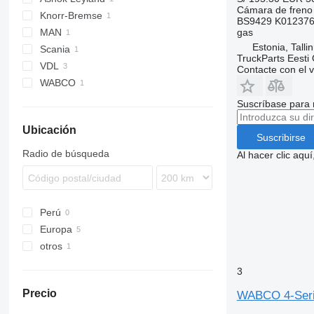
Cámara de freno
Knorr-Bremse
BS9429 K012376
MAN
gas
Estonia, Talli
Scania
Lion's series
TruckParts Eesti
VDL
Contacte con el 
WABCO
Suscríbase para 
Ubicación
Suscribirse
Radio de búsqueda
Al hacer clic aq
Perú
Europa
otros
Rumanía
Estonia
Ucrania
3
Precio
WABCO 4-Serie