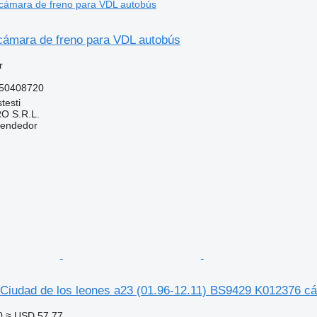
ámara de freno para VDL autobús
r
50408720
testi
O S.R.L.
vendedor
Ciudad de los leones a23 (01.96-12.11) BS9429 K012376 cá
0
≈ USD 57.77