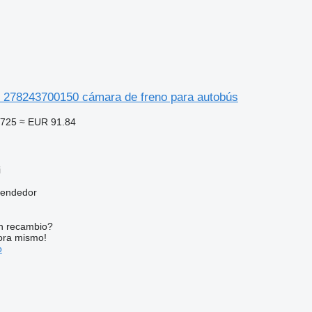
 278243700150 cámara de freno para autobús
,725
≈ EUR 91.84
i
vendedor
n recambio?
ora mismo!
o