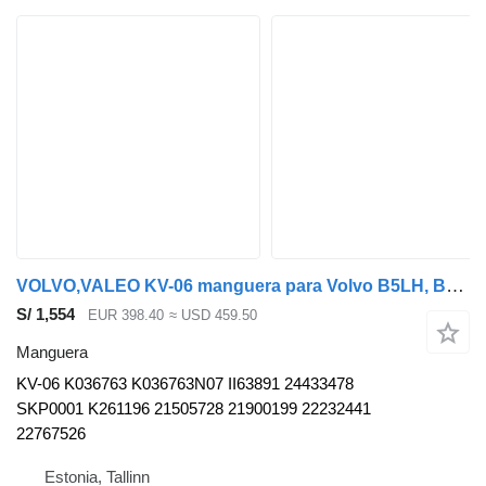
VOLVO,VALEO KV-06 manguera para Volvo B5LH, B0E (2008-) autobús
S/ 1,554
EUR 398.40
≈ USD 459.50
Manguera
KV-06 K036763 K036763N07 II63891 24433478
SKP0001 K261196 21505728 21900199 22232441
22767526
Estonia, Tallinn