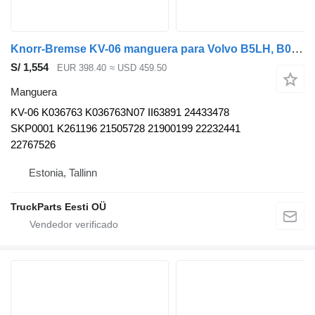
Knorr-Bremse KV-06 manguera para Volvo B5LH, B0E (2008-) autobús
S/ 1,554
EUR 398.40
≈ USD 459.50
Manguera
KV-06 K036763 K036763N07 II63891 24433478
SKP0001 K261196 21505728 21900199 22232441
22767526
Estonia, Tallinn
TruckParts Eesti OÜ