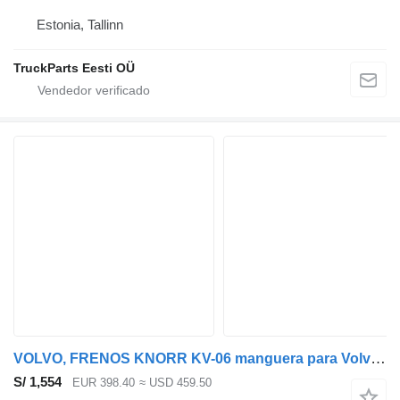
Estonia, Tallinn
TruckParts Eesti OÜ
VOLVO, FRENOS KNORR KV-06 manguera para Volvo B5LH, B0E (2008-) autobús
S/ 1,554
EUR 398.40
≈ USD 459.50