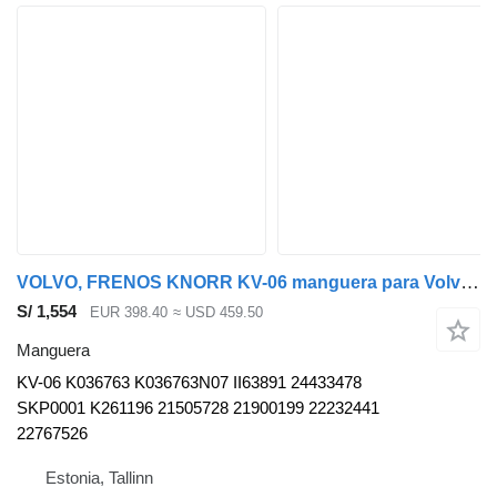
VOLVO, FRENOS KNORR KV-06 manguera para Volvo B5LH, B0E (2008-) autobús
S/ 1,554
EUR 398.40
≈ USD 459.50
Manguera
KV-06 K036763 K036763N07 II63891 24433478
SKP0001 K261196 21505728 21900199 22232441
22767526
Estonia, Tallinn