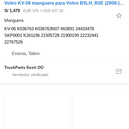
Volvo KV-06 manguera para Volvo B5LH, B0E (2008-) autobús
S/ 1,479
EUR 379
≈ USD 437.20
Manguera
KV-06 K036763 K036763N07 II63891 24433478
SKP0001 K261196 21505728 21900199 22232441
22767526
Estonia, Tallinn
TruckParts Eesti OÜ