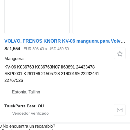
VOLVO, FRENOS KNORR KV-06 manguera para Volvo B5LH, B0E (2008-) autobús
S/ 1,554
EUR 398.40
≈ USD 459.50
Manguera
KV-06 K036763 K036763N07 II63891 24433478
SKP0001 K261196 21505728 21900199 22232441
22767526
Estonia, Tallinn
TruckParts Eesti OÜ
¿No encuentra un recambio?