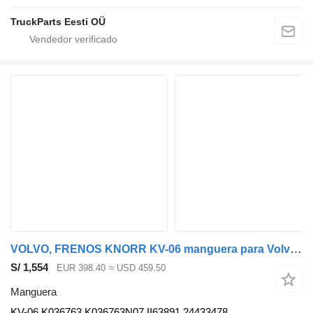
TruckParts Eesti OÜ
VOLVO, FRENOS KNORR KV-06 manguera para Volvo B5LH, B0E (2008-) autobús
S/ 1,554
EUR 398.40
≈ USD 459.50
Manguera
KV-06 K036763 K036763N07 II63891 24433478