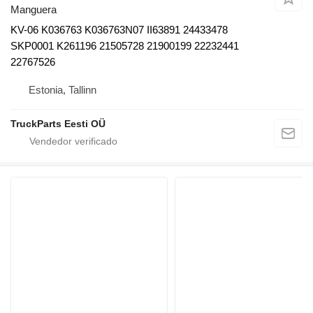
Manguera
KV-06 K036763 K036763N07 II63891 24433478
SKP0001 K261196 21505728 21900199 22232441
22767526
Estonia, Tallinn
TruckParts Eesti OÜ