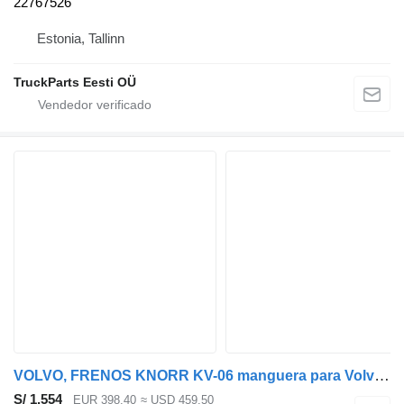
22767526
Estonia, Tallinn
TruckParts Eesti OÜ
VOLVO, FRENOS KNORR KV-06 manguera para Volvo B5LH, B0E (2008-) autobús
S/ 1,554
EUR 398.40
≈ USD 459.50