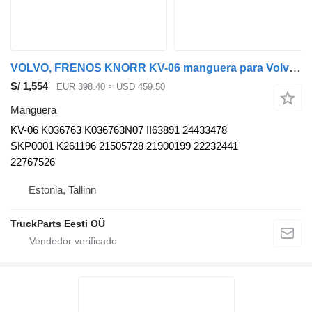
VOLVO, FRENOS KNORR KV-06 manguera para Volvo B5LH, B0E (2008-) autobús
S/ 1,554
EUR 398.40
≈ USD 459.50
Manguera
KV-06 K036763 K036763N07 II63891 24433478
SKP0001 K261196 21505728 21900199 22232441
22767526
Estonia, Tallinn
TruckParts Eesti OÜ