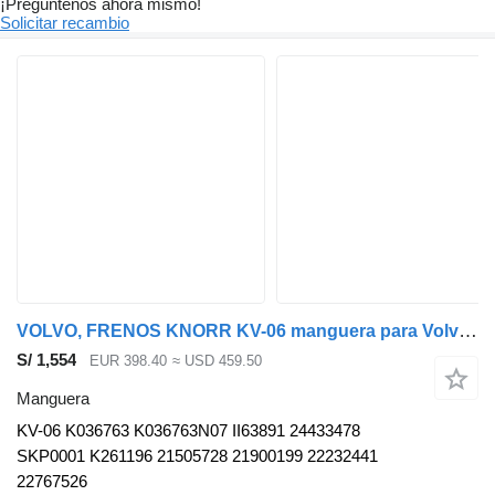
¡Pregúntenos ahora mismo!
Solicitar recambio
VOLVO, FRENOS KNORR KV-06 manguera para Volvo B5LH, B0E (2008-) autobús
S/ 1,554
EUR 398.40
≈ USD 459.50
Manguera
KV-06 K036763 K036763N07 II63891 24433478
SKP0001 K261196 21505728 21900199 22232441
22767526