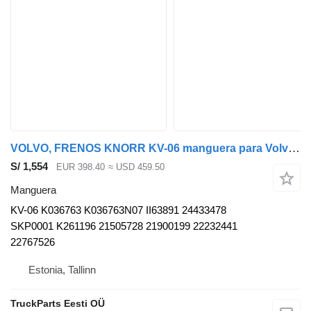
VOLVO, FRENOS KNORR KV-06 manguera para Volvo B5LH, B0E (2008-) autobús
S/ 1,554
EUR 398.40
≈ USD 459.50
Manguera
KV-06 K036763 K036763N07 II63891 24433478
SKP0001 K261196 21505728 21900199 22232441
22767526
Estonia, Tallinn
TruckParts Eesti OÜ