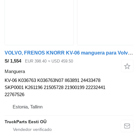
VOLVO, FRENOS KNORR KV-06 manguera para Volvo B5LH, B0E (2008-) autobús
S/ 1,554
EUR 398.40
≈ USD 459.50
Manguera
KV-06 K036763 K036763N07 II63891 24433478
SKP0001 K261196 21505728 21900199 22232441
22767526
Estonia, Tallinn
TruckParts Eesti OÜ