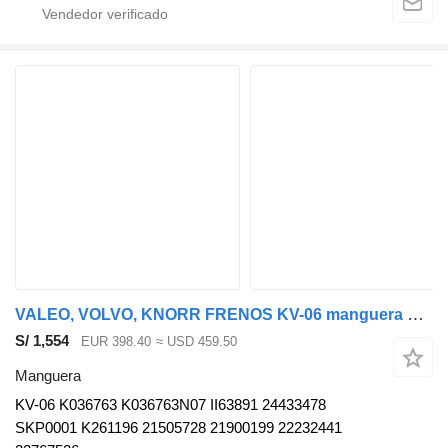
VALEO, VOLVO, KNORR FRENOS KV-06 manguera para Volvo B5LH, B0E (2008-) autobús
S/ 1,554
EUR 398.40
≈ USD 459.50
Manguera
KV-06 K036763 K036763N07 II63891 24433478
SKP0001 K261196 21505728 21900199 22232441