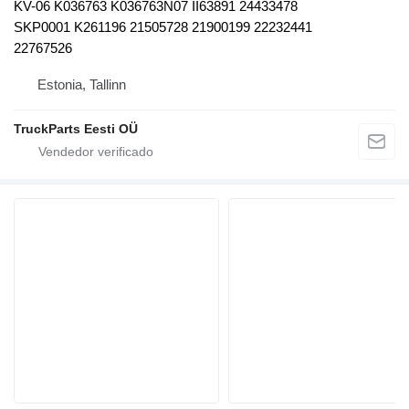
KV-06 K036763 K036763N07 II63891 24433478
SKP0001 K261196 21505728 21900199 22232441
22767526
Estonia, Tallinn
TruckParts Eesti OÜ