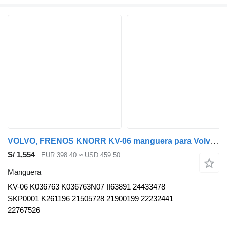
VOLVO, FRENOS KNORR KV-06 manguera para Volvo B5LH, B0E (2008-) autobús
S/ 1,554
EUR 398.40
≈ USD 459.50
Manguera
KV-06 K036763 K036763N07 II63891 24433478
SKP0001 K261196 21505728 21900199 22232441
22767526