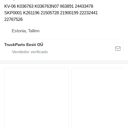
KV-06 K036763 K036763N07 II63891 24433478
SKP0001 K261196 21505728 21900199 22232441
22767526
Estonia, Tallinn
TruckParts Eesti OÜ