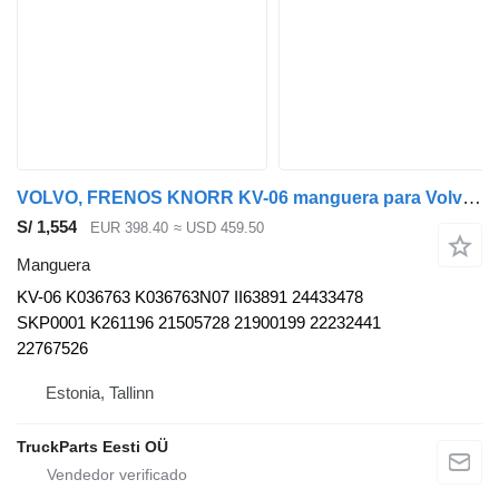
VOLVO, FRENOS KNORR KV-06 manguera para Volvo B5LH, B0E (2008-) autobús
S/ 1,554
EUR 398.40
≈ USD 459.50
Manguera
KV-06 K036763 K036763N07 II63891 24433478
SKP0001 K261196 21505728 21900199 22232441
22767526
Estonia, Tallinn
TruckParts Eesti OÜ