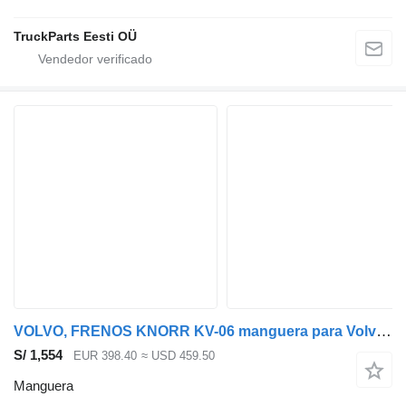
TruckParts Eesti OÜ
VOLVO, FRENOS KNORR KV-06 manguera para Volvo B5LH, B0E (2008-) autobús
S/ 1,554
EUR 398.40
≈ USD 459.50
Manguera