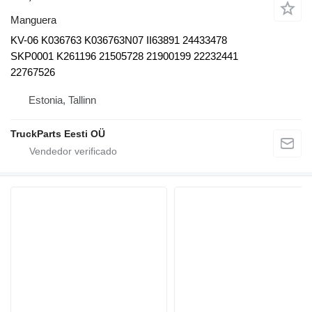
Manguera
KV-06 K036763 K036763N07 II63891 24433478
SKP0001 K261196 21505728 21900199 22232441
22767526
Estonia, Tallinn
TruckParts Eesti OÜ