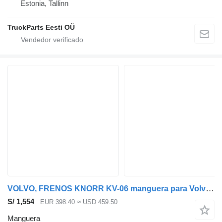
Estonia, Tallinn
TruckParts Eesti OÜ
VOLVO, FRENOS KNORR KV-06 manguera para Volvo B5LH, B0E (2008-) autobús
S/ 1,554
EUR 398.40
≈ USD 459.50
Manguera