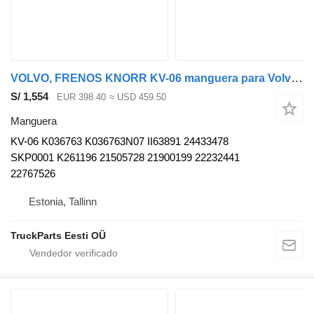
VOLVO, FRENOS KNORR KV-06 manguera para Volvo B5LH, B0E (2008-) autobús
S/ 1,554
EUR 398.40
≈ USD 459.50
Manguera
KV-06 K036763 K036763N07 II63891 24433478
SKP0001 K261196 21505728 21900199 22232441
22767526
Estonia, Tallinn
TruckParts Eesti OÜ