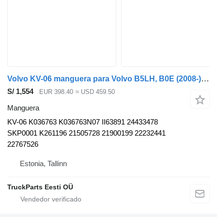
Volvo KV-06 manguera para Volvo B5LH, B0E (2008-) autobús
S/ 1,554
EUR 398.40
≈ USD 459.50
Manguera
KV-06 K036763 K036763N07 II63891 24433478
SKP0001 K261196 21505728 21900199 22232441
22767526
Estonia, Tallinn
TruckParts Eesti OÜ