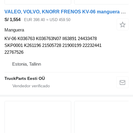
VALEO, VOLVO, KNORR FRENOS KV-06 manguera para Volvo B5LH, B0E (2008-) autobús
S/ 1,554
EUR 398.40
≈ USD 459.50
Manguera
KV-06 K036763 K036763N07 II63891 24433478
SKP0001 K261196 21505728 21900199 22232441
22767526
Estonia, Tallinn
TruckParts Eesti OÜ