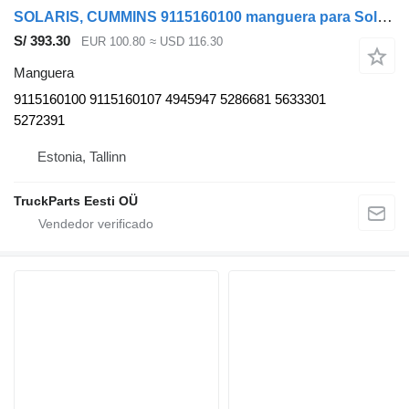
SOLARIS, CUMMINS 9115160100 manguera para Solaris Urbino, Alpino, Vacanza (1999-) autobús
S/ 393.30
EUR 100.80
≈ USD 116.30
Manguera
9115160100 9115160107 4945947 5286681 5633301
5272391
Estonia, Tallinn
TruckParts Eesti OÜ