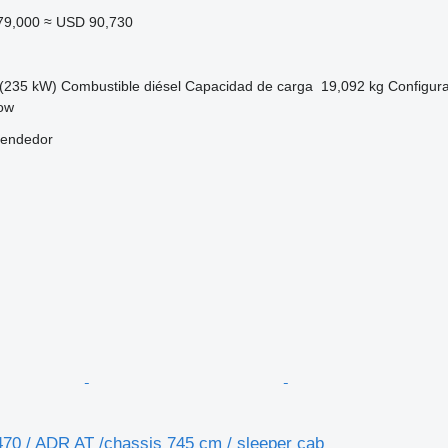
79,000
≈ USD 90,730
(235 kW)
Combustible
diésel
Capacidad de carga
19,092 kg
Configura
kow
vendedor
0 / ADR AT /chassis 745 cm / sleeper cab