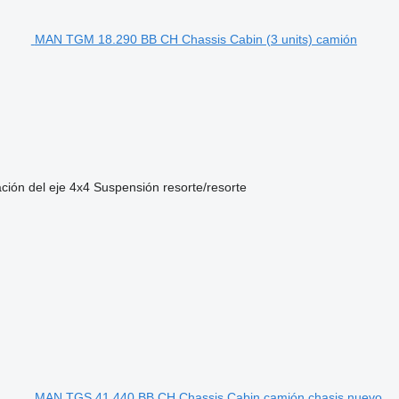
MAN TGM 18.290 BB CH Chassis Cabin (3 units) camión
ción del eje
4x4
Suspensión
resorte/resorte
MAN TGS 41.440 BB CH Chassis Cabin camión chasis nuevo