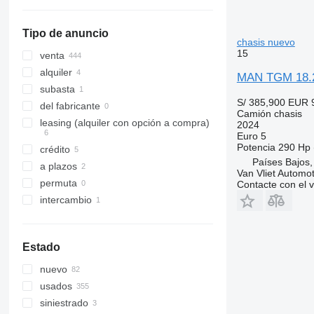
TGS 41.440
mostrar todos
TGS 41.480
Tipo de anuncio
TGS 41.520
chasis nuevo
15
venta
alquiler
MAN TGM 18.29
subasta
S/ 385,900
EUR 
del fabricante
Camión chasis
leasing (alquiler con opción a compra)
2024
Euro 5
Potencia
290 Hp 
crédito
Países Bajos,
a plazos
Van Vliet Automot
permuta
Contacte con el 
intercambio
Estado
nuevo
usados
siniestrado