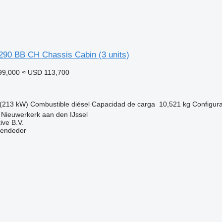
0 BB CH Chassis Cabin (3 units)
99,000
≈ USD 113,700
(213 kW)
Combustible
diésel
Capacidad de carga
10,521 kg
Configura
 Nieuwerkerk aan den IJssel
ive B.V.
vendedor