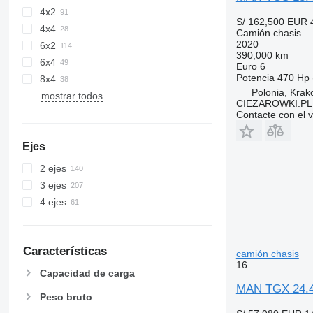
4x2
S/ 162,500
EUR 
4x4
Camión chasis
2020
6x2
390,000 km
6x4
Euro 6
Potencia
470 Hp 
8x4
Polonia, Kra
mostrar todos
CIEZAROWKI.PL
Contacte con el 
Ejes
2 ejes
3 ejes
4 ejes
Características
camión chasis
16
Capacidad de carga
MAN TGX 24.4
Peso bruto