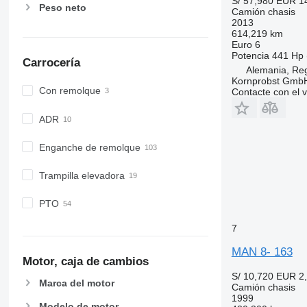
S/ 57,980
EUR 1
Peso neto
Camión chasis
2013
614,219 km
Euro 6
Potencia
441 Hp 
Carrocería
Alemania, Re
Kornprobst Gmb
Con remolque
Contacte con el 
ADR
Enganche de remolque
Trampilla elevadora
PTO
7
MAN 8- 163
Motor, caja de cambios
S/ 10,720
EUR 2
Marca del motor
Camión chasis
1999
Modelo de motor