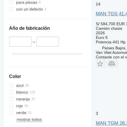
para piezas
14
con un defecto
MAN TGS 41.4
S/ 584,700
EUR 
Año de fabricación
Camión chasis
2026
Euro 5
–
Potencia
441 Hp 
Países Bajos,
Van Vliet Automot
Contacte con el 
Color
azul
blanco
naranja
rojo
verde
3
mostrar todos
MAN TGM 26.320