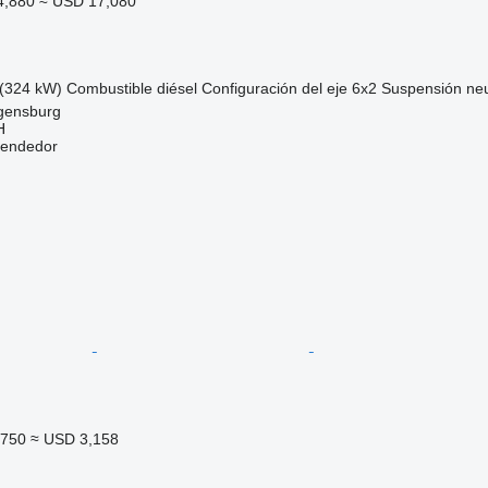
4,880
≈ USD 17,080
(324 kW)
Combustible
diésel
Configuración del eje
6x2
Suspensión
ne
gensburg
H
vendedor
,750
≈ USD 3,158