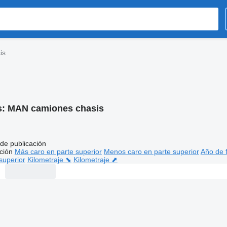
is
s:
MAN camiones chasis
de publicación
ción
Más caro en parte superior
Menos caro en parte superior
Año de f
superior
Kilometraje ⬊
Kilometraje ⬈