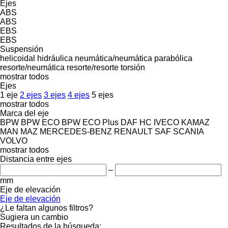
Ejes
ABS
ABS
EBS
EBS
Suspensión
helicoidal
hidráulica
neumática/neumática
parabólica
resorte/neumática
resorte/resorte
torsión
mostrar todos
Ejes
1 eje
2 ejes
3 ejes
4 ejes
5 ejes
mostrar todos
Marca del eje
BPW
BPW ECO
BPW ECO Plus
DAF
HC
IVECO
KAMAZ
MAN
MAZ
MERCEDES-BENZ
RENAULT
SAF
SCANIA
VOLVO
mostrar todos
Distancia entre ejes
–
mm
Eje de elevación
Eje de elevación
¿Le faltan algunos filtros?
Sugiera un cambio
Resultados de la búsqueda: