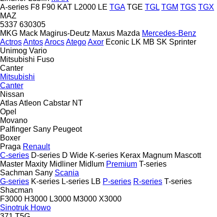
A-series
F8
F90
KAT
L2000
LE
TGA
TGE
TGL
TGM
TGS
TGX
MAZ
5337
630305
MKG
Mack
Magirus-Deutz
Maxus
Mazda
Mercedes-Benz
Actros
Antos
Arocs
Atego
Axor
Econic
LK
MB
SK
Sprinter
Unimog
Vario
Mitsubishi Fuso
Canter
Mitsubishi
Canter
Nissan
Atlas
Atleon
Cabstar
NT
Opel
Movano
Palfinger Sany
Peugeot
Boxer
Praga
Renault
C-series
D-series
D Wide
K-series
Kerax
Magnum
Mascott
Master
Maxity
Midliner
Midlum
Premium
T-series
Sachman
Sany
Scania
G-series
K-series
L-series
LB
P-series
R-series
T-series
Shacman
F3000
H3000
L3000
M3000
X3000
Sinotruk Howo
371
T5G