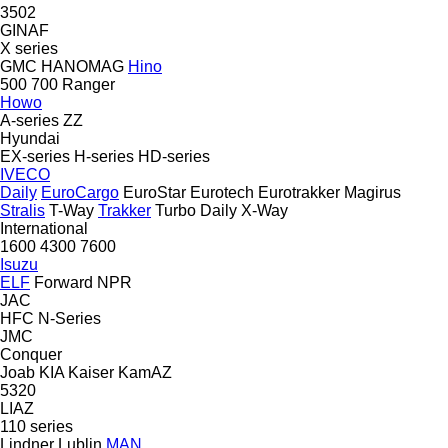
3502
GINAF
X series
GMC
HANOMAG
Hino
500
700
Ranger
Howo
A-series
ZZ
Hyundai
EX-series
H-series
HD-series
IVECO
Daily
EuroCargo
EuroStar
Eurotech
Eurotrakker
Magirus
Stralis
T-Way
Trakker
Turbo Daily
X-Way
International
1600
4300
7600
Isuzu
ELF
Forward
NPR
JAC
HFC
N-Series
JMC
Conquer
Joab
KIA
Kaiser
KamAZ
5320
LIAZ
110 series
Lindner
Lublin
MAN