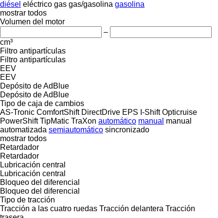
diésel
eléctrico
gas
gas/gasolina
gasolina
mostrar todos
Volumen del motor
–
cm³
Filtro antipartículas
Filtro antipartículas
EEV
EEV
Depósito de AdBlue
Depósito de AdBlue
Tipo de caja de cambios
AS-Tronic
ComfortShift
DirectDrive
EPS
I-Shift
Opticruise
PowerShift
TipMatic
TraXon
automático
manual
manual
automatizada
semiautomático
sincronizado
mostrar todos
Retardador
Retardador
Lubricación central
Lubricación central
Bloqueo del diferencial
Bloqueo del diferencial
Tipo de tracción
Tracción a las cuatro ruedas
Tracción delantera
Tracción
trasera