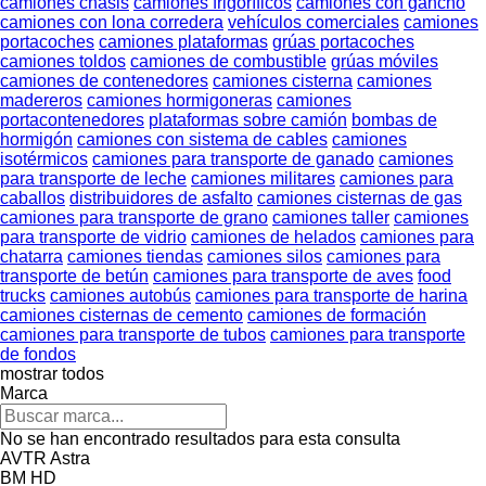
camiones chasis
camiones frigoríficos
camiones con gancho
camiones con lona corredera
vehículos comerciales
camiones
portacoches
camiones plataformas
grúas portacoches
camiones toldos
camiones de combustible
grúas móviles
camiones de contenedores
camiones cisterna
camiones
madereros
camiones hormigoneras
camiones
portacontenedores
plataformas sobre camión
bombas de
hormigón
camiones con sistema de cables
camiones
isotérmicos
camiones para transporte de ganado
camiones
para transporte de leche
camiones militares
camiones para
caballos
distribuidores de asfalto
camiones cisternas de gas
camiones para transporte de grano
camiones taller
camiones
para transporte de vidrio
camiones de helados
camiones para
chatarra
camiones tiendas
camiones silos
camiones para
transporte de betún
camiones para transporte de aves
food
trucks
camiones autobús
camiones para transporte de harina
camiones cisternas de cemento
camiones de formación
camiones para transporte de tubos
camiones para transporte
de fondos
mostrar todos
Marca
No se han encontrado resultados para esta consulta
AVTR
Astra
BM
HD