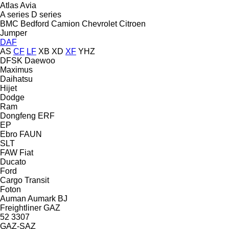
Atlas
Avia
A series
D series
BMC
Bedford
Camion
Chevrolet
Citroen
Jumper
DAF
AS
CF
LF
XB
XD
XF
YHZ
DFSK
Daewoo
Maximus
Daihatsu
Hijet
Dodge
Ram
Dongfeng
ERF
EP
Ebro
FAUN
SLT
FAW
Fiat
Ducato
Ford
Cargo
Transit
Foton
Auman
Aumark
BJ
Freightliner
GAZ
52
3307
GAZ-SAZ