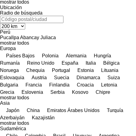
mostrar todos
Ubicación
Radio de búsqueda
Perú
Pucallpa
Abancay
Juliaca
mostrar todos
Europa
Países Bajos
Polonia
Alemania
Hungría
Rumanía
Reino Unido
España
Italia
Bélgica
Noruega
Chequia
Portugal
Estonia
Lituania
Eslovaquia
Austria
Suecia
Dinamarca
Suiza
Bulgaria
Francia
Finlandia
Croacia
Letonia
Grecia
Eslovenia
Serbia
Kosovo
Chipre
mostrar todos
Asia
Japón
China
Emiratos Árabes Unidos
Turquía
Azerbaiyán
Kazajistán
mostrar todos
Sudamérica
Chile
Colombia
Brasil
Uruguay
Argentina