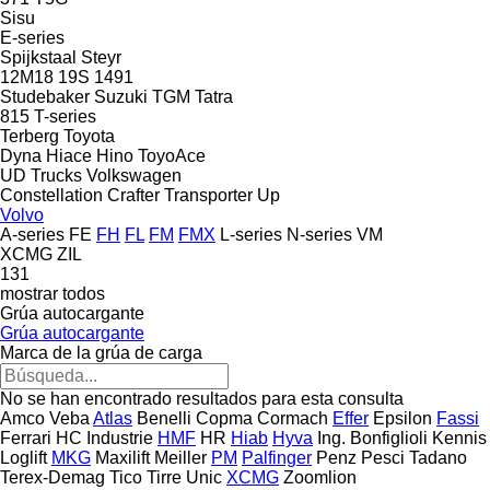
Sisu
E-series
Spijkstaal
Steyr
12M18
19S
1491
Studebaker
Suzuki
TGM
Tatra
815
T-series
Terberg
Toyota
Dyna
Hiace
Hino
ToyoAce
UD Trucks
Volkswagen
Constellation
Crafter
Transporter
Up
Volvo
A-series
FE
FH
FL
FM
FMX
L-series
N-series
VM
XCMG
ZIL
131
mostrar todos
Grúa autocargante
Grúa autocargante
Marca de la grúa de carga
No se han encontrado resultados para esta consulta
Amco Veba
Atlas
Benelli
Copma
Cormach
Effer
Epsilon
Fassi
Ferrari
HC Industrie
HMF
HR
Hiab
Hyva
Ing. Bonfiglioli
Kennis
Loglift
MKG
Maxilift
Meiller
PM
Palfinger
Penz
Pesci
Tadano
Terex-Demag
Tico
Tirre
Unic
XCMG
Zoomlion