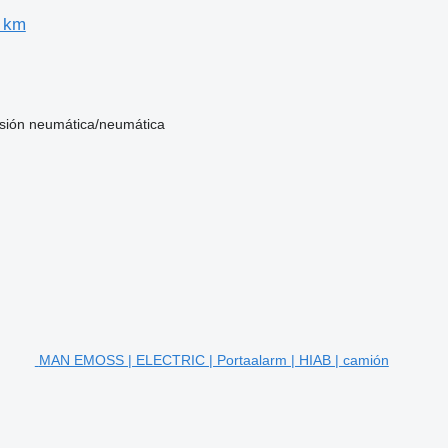
3 km
sión
neumática/neumática
MAN EMOSS | ELECTRIC | Portaalarm | HIAB | camión