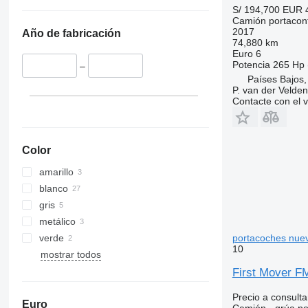
S/ 194,700
EUR 
Camión portacon
2017
Año de fabricación
74,880 km
Euro 6
Potencia
265 Hp 
–
Países Bajos,
P. van der Velde
Contacte con el 
Color
amarillo
blanco
gris
metálico
verde
portacoches nue
10
mostrar todos
First Mover F
Precio a consulta
Euro
Camión - grúa p