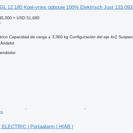
 12.180 Koel-vries opbouw 100% Elektrisch Just 133.09
45,000
≈ USD 51,680
o
trico
Capacidad de carga
3,360 kg
Configuración del eje
4x2
Suspen
 Andelst
vendedor
es
LECTRIC | Portaalarm | HIAB |