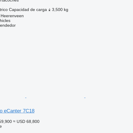
trico
Capacidad de carga
3,500 kg
, Heerenveen
hicles
vendedor
so eCanter 7C18
59,900
≈ USD 68,800
e