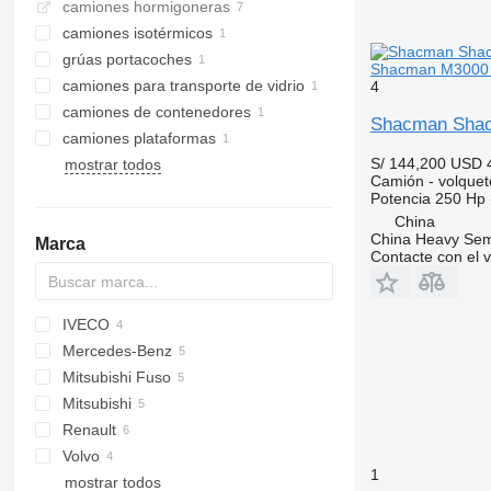
camiones hormigoneras
camiones isotérmicos
grúas portacoches
Shacman M3000 6×
camiones para transporte de vidrio
4
camiones de contenedores
Shacman Shacm
camiones plataformas
S/ 144,200
USD 
mostrar todos
Camión - volquet
Potencia
250 Hp 
China
China Heavy Semi 
Marca
Contacte con el 
IVECO
CF
Ducato
E-Transit
Mercedes-Benz
Transit
Daily
eDeliver
Mitsubishi Fuso
Actros
Mitsubishi
Sprinter
Renault
eActros
Volvo
D Wide
M3000
1
mostrar todos
FE