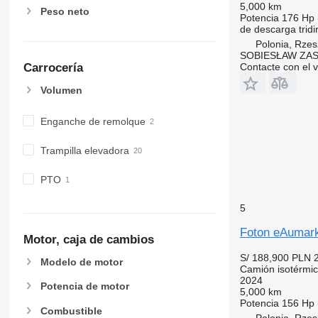
5,000 km
Peso neto
Potencia
176 Hp 
de descarga
trid
Polonia, Rze
SOBIESŁAW ZAS
Contacte con el 
Carrocería
Volumen
Enganche de remolque
Trampilla elevadora
PTO
5
Foton eAumar
Motor, caja de cambios
S/ 188,900
PLN 
Modelo de motor
Camión isotérmi
2024
Potencia de motor
5,000 km
Potencia
156 Hp 
Combustible
Polonia, Rze