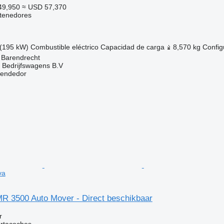
49,950
≈ USD 57,370
tenedores
(195 kW)
Combustible
eléctrico
Capacidad de carga
8,570 kg
Config
 Barendrecht
n Bedrijfswagens B.V
vendedor
va
MR 3500 Auto Mover - Direct beschikbaar
r
ortacoches