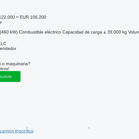
122,000
≈ EUR 106,200
e
(460 kW)
Combustible
eléctrico
Capacidad de carga
39,000 kg
Volu
LLC
vendedor
s o maquinaria?
tros!
nuncio
amión frigorífico