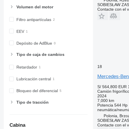
SOBIESŁAW ZAS
Volumen del motor
Contacte con el 
Filtro antipartículas
EEV
Depósito de AdBlue
Tipo de caja de cambios
18
Retardador
Mercedes-Benz
Lubricación central
S/ 564,800
EUR 
Bloqueo del diferencial
Camión frigorífic
2024
7,000 km
Tipo de tracción
Potencia
544 Hp 
neumática/neumá
Polonia, Brzo
SOBIESŁAW ZAS
Cabina
Contacte con el 