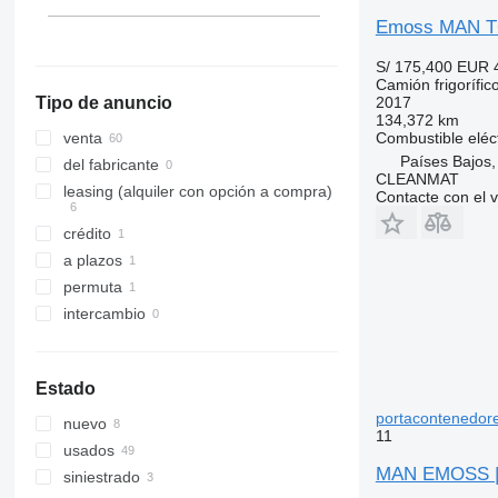
Francia
Emoss MAN TGL
mostrar todos
S/ 175,400
EUR 
Camión frigorífic
2017
Tipo de anuncio
134,372 km
Combustible
eléc
venta
Países Bajos,
del fabricante
CLEANMAT
leasing (alquiler con opción a compra)
Contacte con el 
crédito
a plazos
permuta
intercambio
Estado
portacontenedor
nuevo
11
usados
MAN EMOSS | E
siniestrado