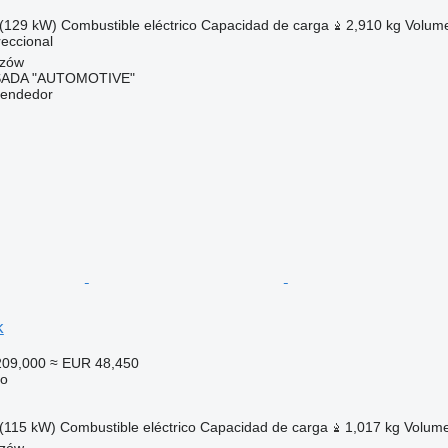
(129 kW)
Combustible
eléctrico
Capacidad de carga
2,910 kg
Volum
ireccional
szów
ADA "AUTOMOTIVE"
vendedor
k
209,000
≈ EUR 48,450
co
(115 kW)
Combustible
eléctrico
Capacidad de carga
1,017 kg
Volum
szów