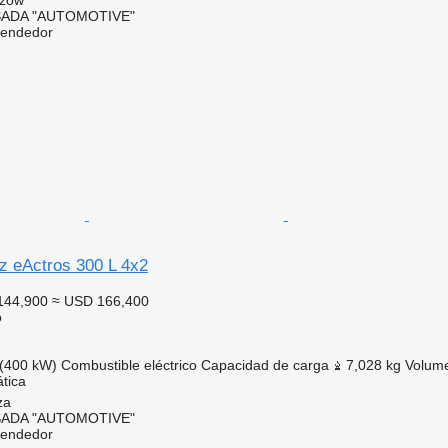
ADA "AUTOMOTIVE"
vendedor
 eActros 300 L 4x2
144,900
≈ USD 166,400
o
(400 kW)
Combustible
eléctrico
Capacidad de carga
7,028 kg
Volum
tica
za
ADA "AUTOMOTIVE"
vendedor