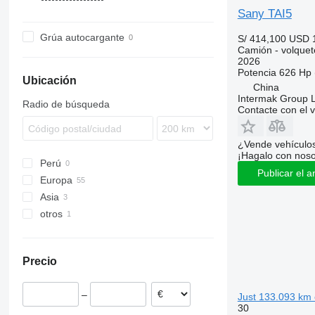
Sany TAI5
Grúa autocargante
S/ 414,100
USD 
Camión - volquet
2026
Potencia
626 Hp 
Ubicación
China
Intermak Group 
Radio de búsqueda
Contacte con el 
¿Vende vehículo
¡Hagalo con noso
Perú
Publicar el a
Europa
Asia
Países Bajos
otros
Alemania
China
Polonia
Emiratos Árabes Unidos
Ucrania
Bélgica
Precio
Suecia
España
–
Just 133.093 km c
Chequia
30