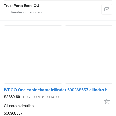
TruckParts Eesti OÜ
IVECO Occ cabinekantelcilinder 500368557 cilindro hidráulico para camión
S/ 389.80
EUR 100
≈ USD 114.90
Cilindro hidráulico
500368557