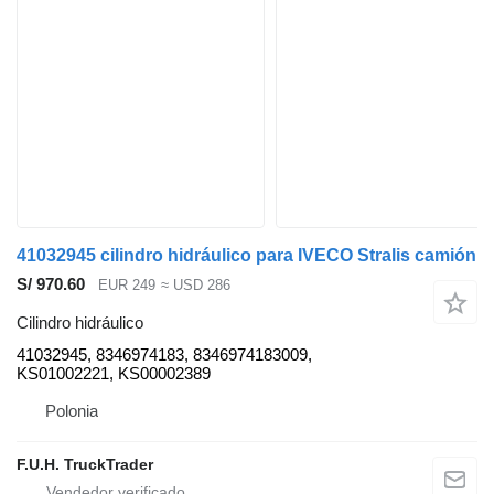
41032945 cilindro hidráulico para IVECO Stralis camión
S/ 970.60
EUR 249
≈ USD 286
Cilindro hidráulico
41032945, 8346974183, 8346974183009,
KS01002221, KS00002389
Polonia
F.U.H. TruckTrader