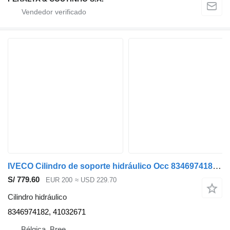
IVECO Cilindro de soporte hidráulico Occ 8346974182 cilindro hidráulico para camión
S/ 779.60
EUR 200
≈ USD 229.70
Cilindro hidráulico
8346974182, 41032671
Bélgica, Bree