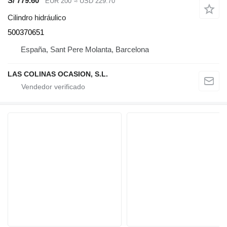
S/ 779.60
EUR 200
≈ USD 229.70
Cilindro hidráulico
500370651
España, Sant Pere Molanta, Barcelona
LAS COLINAS OCASION, S.L.