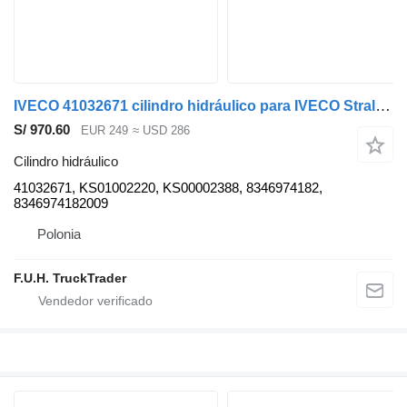
IVECO 41032671 cilindro hidráulico para IVECO Stralis X-Way S-Way Hi-Way camión
S/ 970.60
EUR 249
≈ USD 286
Cilindro hidráulico
41032671, KS01002220, KS00002388, 8346974182,
8346974182009
Polonia
F.U.H. TruckTrader