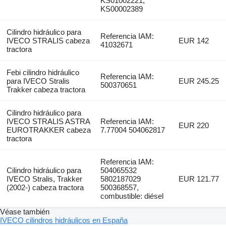
KS01002221,
KS00002389
Cilindro hidráulico para
Referencia IAM:
IVECO STRALIS cabeza
EUR 142
41032671
tractora
Febi cilindro hidráulico
Referencia IAM:
para IVECO Stralis
EUR 245.25
500370651
Trakker cabeza tractora
Cilindro hidráulico para
IVECO STRALIS ASTRA
Referencia IAM:
EUR 220
EUROTRAKKER cabeza
7.77004 504062817
tractora
Referencia IAM:
Cilindro hidráulico para
504065532
IVECO Stralis, Trakker
5802187029
EUR 121.77
(2002-) cabeza tractora
500368557,
combustible: diésel
Véase también
IVECO cilindros hidráulicos en España