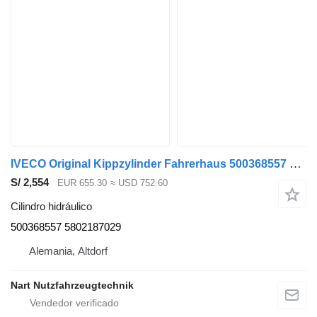
IVECO Original Kippzylinder Fahrerhaus 500368557 cilindro hidráulico para IVECO Stralis cabeza tractora
S/ 2,554
EUR 655.30
≈ USD 752.60
Cilindro hidráulico
500368557 5802187029
Alemania, Altdorf
Nart Nutzfahrzeugtechnik