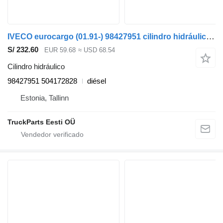
IVECO eurocargo (01.91-) 98427951 cilindro hidráulico para IVECO EuroCargo (1991-) cabeza tractora
S/ 232.60
EUR 59.68
≈ USD 68.54
Cilindro hidráulico
98427951 504172828
diésel
Estonia, Tallinn
TruckParts Eesti OÜ