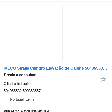
IVECO Stralis Cilindro Elevação de Cabine 504065532 cilindro hidráulico para IVECO Stralis camión
Precio a consultar
Cilindro hidráulico
504065532 500368557
Portugal, Leiria
PERALTA & COUTINHO S.A.