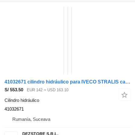
41032671 cilindro hidráulico para IVECO STRALIS cabeza tractora
S/ 553.50
EUR 142
≈ USD 163.10
Cilindro hidráulico
41032671
Rumanía, Suceava
DEZSTORE S.R.L.