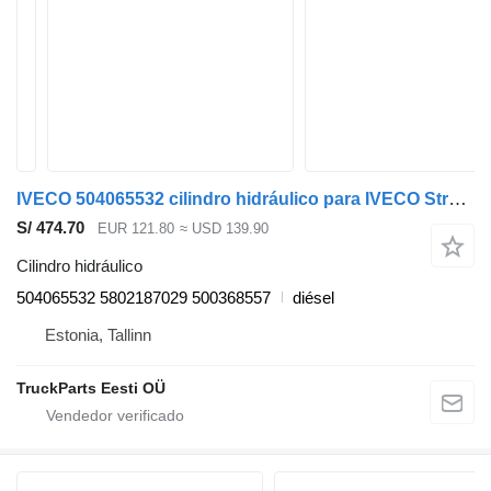
IVECO 504065532 cilindro hidráulico para IVECO Stralis, Trakker (2002-) cabeza tractora
S/ 474.70
EUR 121.80
≈ USD 139.90
Cilindro hidráulico
504065532 5802187029 500368557
diésel
Estonia, Tallinn
TruckParts Eesti OÜ