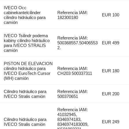
IVECO Occ
cabinekantelcilinder
Referencia IAM:
EUR 100
cilindro hidráulico para
182300180
camión
IVECO Tsilindr podema
Referencia IAM:
kabiny cilindro hidráulico
500368557.50406553
EUR 499
para IVECO STRALIS
2.
camión
PISTON DE ELEVACION
cilindro hidráulico para
Referencia IAM:
EUR 180
IVECO EuroTech Cursor
CH203 500337311
(MH) camión
Cilindro hidráulico para
Referencia IAM:
EUR 200
IVECO Stralis camión
500370651
Referencia IAM:
41032945,
Cilindro hidráulico para
8346974183,
EUR 249
IVECO Stralis camión
8346974183009,