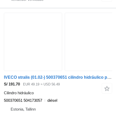
IVECO stralis (01.02-) 500370651 cilindro hidráulico para IVECO Stralis, Trakker (2002-) cabeza tractora
S/ 191.70
EUR 49.19
≈ USD 56.49
Cilindro hidráulico
500370651 504173057
diésel
Estonia, Tallinn