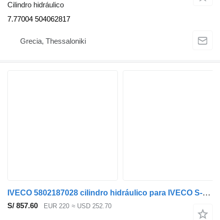
Cilindro hidráulico
7.77004 504062817
Grecia, Thessaloniki
IVECO 5802187028 cilindro hidráulico para IVECO S-WAY cabeza tractora
S/ 857.60
EUR 220
≈ USD 252.70