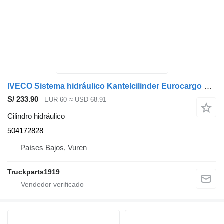
IVECO Sistema hidráulico Kantelcilinder Eurocargo 504172828 cilindro hidráulico para camión
S/ 233.90
EUR 60
≈ USD 68.91
Cilindro hidráulico
504172828
Países Bajos, Vuren
Truckparts1919