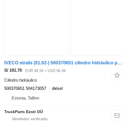
IVECO stralis (01.02-) 500370651 cilindro hidráulico para IVECO Stralis, Trakker (2002-) cabeza tractora
S/ 191.70
EUR 49.19
≈ USD 56.49
Cilindro hidráulico
500370651 504173057
diésel
Estonia, Tallinn
TruckParts Eesti OÜ