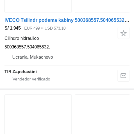
IVECO Tsilindr podema kabiny 500368557.504065532. cilindro hidráulico para IVECO STRALIS camión
S/ 1,945
EUR 499
≈ USD 573.10
Cilindro hidráulico
500368557.504065532.
Ucrania, Mukachevo
TIR Zapchastini