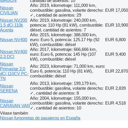
WAGON
cantidad de asientos: 10
Año: 2019, kilometraje: 111,000 km,
Nissan
combustible: gasolina, volante derecho:
EUR 17,050
CIVILIAN
✓, cantidad de asientos: 29
Nissan NV200
Año: 2019, kilometraje: 240,000 km,
1.5 dCi 110k
potencia: 110 Hp (81 kW), combustible:
EUR 10,900
Acenta
diésel, cantidad de asientos: 7
Año: 2015, kilometraje: 386,000 km,
Nissan NV400
euro: Euro 5, potencia: 125.17 Hp (92
EUR 6,800
kW), combustible: diésel
Año: 2017, kilometraje: 666,666 km,
Nissan NV400
euro: Euro 6, potencia: 145 Hp (107
EUR 9,400
2.3 DCI
kW), combustible: diésel
Nissan
Año: 2023, kilometraje: 71,000 km, euro:
Primastar 2.0
Euro 6, potencia: 110 Hp (81 kW),
EUR 22,870
dCi 110CV PC-
combustible: diésel
TN
Año: 2013, kilometraje: 199,179 km,
Nissan
combustible: gasolina, volante derecho:
EUR 2,839
SERENA
✓, cantidad de asientos: 8
Año: 2004, kilometraje: 155,000 km,
Nissan
combustible: gasolina, volante derecho:
EUR 4,518
CARAVAN VAN
✓, cantidad de asientos: 10
Véase también
Nissan furgonetas de pasajeros en España