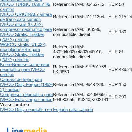
IVECO TURBO DAILY 96
Referencia IAM: 99463713
EUR 50
camión
IVECO ORIGINAL cámara
Referencia IAM: 41211304
EUR 215.24
de freno para camión
IVECO stralis (01.02-)
compresor neumático para
Referencia IAM: LK4936,
EUR 180
IVECO Stralis, Trakker
combustible: diésel
(2002-) camión
WABCO stralis (01.02-)
Referencia IAM:
modulador EBS para
4802040020 4802040010,
EUR 81
IVECO Stralis, Trakker
combustible: diésel
(2002-) camión
Knorr-Bremse compresor
Referencia IAM: SEB01768
neumático para IVECO
EUR 489.24
LK 3850
camión
Cámara de freno para
IVECO Daily Furgón (1999-
Referencia IAM: 99487840
EUR 150
>) camión
Compresor neumático para
Referencia IAM: 504080656
EUR 300
IVECO Euro Cargo camión
504080656,LK3840,K002141
Véase también
IVECO Daily neumática en España para camión