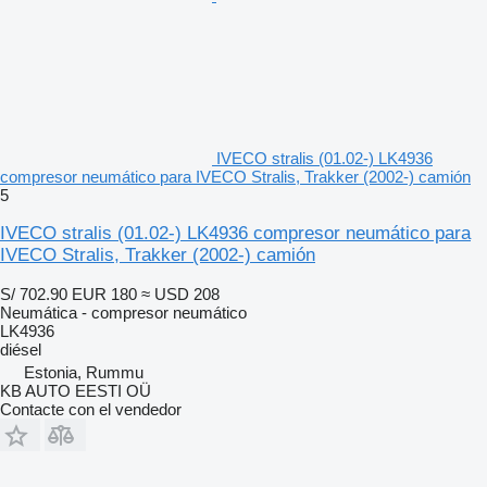
IVECO stralis (01.02-) LK4936
compresor neumático para IVECO Stralis, Trakker (2002-) camión
5
IVECO stralis (01.02-) LK4936 compresor neumático para
IVECO Stralis, Trakker (2002-) camión
S/ 702.90
EUR 180
≈ USD 208
Neumática - compresor neumático
LK4936
diésel
Estonia, Rummu
KB AUTO EESTI OÜ
Contacte con el vendedor