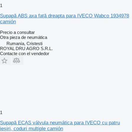
1
Supapă ABS axa față dreapta para IVECO Wabco 1934978
camión
Precio a consultar
Otra pieza de neumática
Rumanía, Cristesti
ROYAL DRU AGRO S.R.L.
Contacte con el vendedor
1
Supapă ECAS válvula neumática para IVECO cu patru
ieșiri, coduri multiple camión