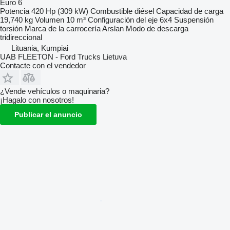
Euro 6
Potencia
420 Hp (309 kW)
Combustible
diésel
Capacidad de carga
19,740 kg
Volumen
10 m³
Configuración del eje
6x4
Suspensión
torsión
Marca de la carrocería
Arslan
Modo de descarga
tridireccional
Lituania, Kumpiai
UAB FLEETON - Ford Trucks Lietuva
Contacte con el vendedor
¿Vende vehículos o maquinaria?
¡Hagalo con nosotros!
Publicar el anuncio