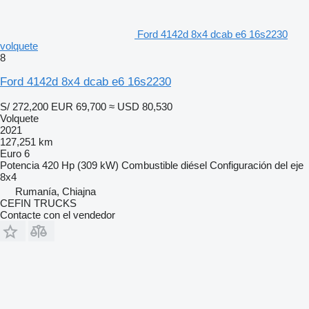
Ford 4142d 8x4 dcab e6 16s2230
volquete
8
Ford 4142d 8x4 dcab e6 16s2230
S/ 272,200
EUR 69,700
≈ USD 80,530
Volquete
2021
127,251 km
Euro 6
Potencia
420 Hp (309 kW)
Combustible
diésel
Configuración del eje
8x4
Rumanía, Chiajna
CEFIN TRUCKS
Contacte con el vendedor