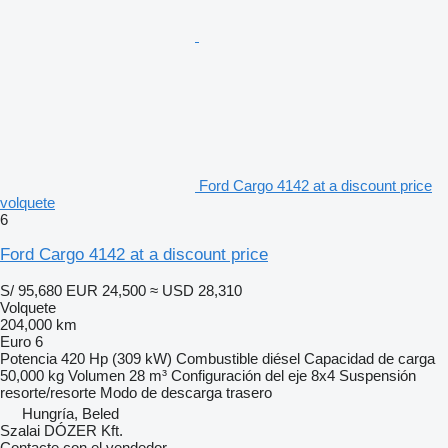
Ford Cargo 4142 at a discount price
volquete
6
Ford Cargo 4142 at a discount price
S/ 95,680
EUR 24,500
≈ USD 28,310
Volquete
204,000 km
Euro 6
Potencia
420 Hp (309 kW)
Combustible
diésel
Capacidad de carga
50,000 kg
Volumen
28 m³
Configuración del eje
8x4
Suspensión
resorte/resorte
Modo de descarga
trasero
Hungría, Beled
Szalai DÓZER Kft.
Contacte con el vendedor