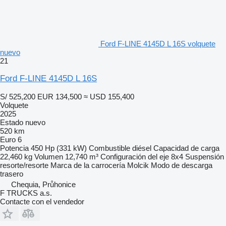
Ford F-LINE 4145D L 16S volquete
nuevo
21
Ford F-LINE 4145D L 16S
S/ 525,200
EUR 134,500
≈ USD 155,400
Volquete
2025
Estado
nuevo
520 km
Euro 6
Potencia
450 Hp (331 kW)
Combustible
diésel
Capacidad de carga
22,460 kg
Volumen
12,740 m³
Configuración del eje
8x4
Suspensión
resorte/resorte
Marca de la carrocería
Molcik
Modo de descarga
trasero
Chequia, Průhonice
F TRUCKS a.s.
Contacte con el vendedor