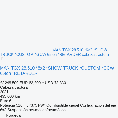
MAN TGX 28.510 *6x2 *SHOW
TRUCK *CUSTOM *GCW 65ton *RETARDER cabeza tractora
11
MAN TGX 28.510 *6x2 *SHOW TRUCK *CUSTOM *GCW
65ton *RETARDER
S/ 249,500
EUR 63,900
≈ USD 73,830
Cabeza tractora
2021
435,000 km
Euro 6
Potencia
510 Hp (375 kW)
Combustible
diésel
Configuración del eje
6x2
Suspensión
neumática/neumática
Noruega