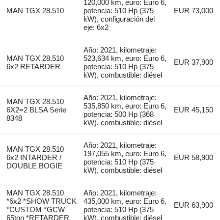
120,000 km, euro: Euro 6,
MAN TGX 28.510
potencia: 510 Hp (375
EUR 73,000
kW), configuración del
eje: 6x2
Año: 2021, kilometraje:
MAN TGX 28.510
523,634 km, euro: Euro 6,
EUR 37,900
6x2 RETARDER
potencia: 510 Hp (375
kW), combustible: diésel
Año: 2021, kilometraje:
MAN TGX 28.510
535,850 km, euro: Euro 6,
6X2=2 BLSA Serie
EUR 45,150
potencia: 500 Hp (368
8348
kW), combustible: diésel
Año: 2021, kilometraje:
MAN TGX 28.510
197,055 km, euro: Euro 6,
6x2 INTARDER /
EUR 58,900
potencia: 510 Hp (375
DOUBLE BOGIE
kW), combustible: diésel
MAN TGX 28.510
Año: 2021, kilometraje:
*6x2 *SHOW TRUCK
435,000 km, euro: Euro 6,
EUR 63,900
*CUSTOM *GCW
potencia: 510 Hp (375
65ton *RETARDER
kW), combustible: diésel